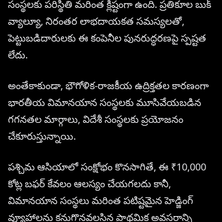
సంస్థలకు పరిస్థితి మరింత క్లిష్టంగా ఉంది. ప్రతికూల బుక్
వ్యాల్యూ, నిరంతర లాభదాయకత సమస్యలతో,
పెట్టుబడిదారులకు ఈ కంపెనీల పునరుద్ధరణపై స్పష్టత
లేదు.
అంతేకాకుండా, భౌగోళిక-రాజకీయ ఉద్రిక్తతల కారణంగా
భారతీయ విమానయాన సంస్థలకు మూసివేయబడిన
గగనతల మార్గాలు, విదేశీ సంస్థలకు ప్రయోజనం
చేకూరుస్తున్నాయి.
పశ్చిమ ఆసియాలో సంక్షోభం కొనసాగితే, ఈ ₹10,000
కోట్ల బఫర్ కేవలం ఆలస్యం చేయగలదు కానీ,
విమానయాన సంస్థలు మరింత పటిష్టమైన హెడ్జింగ్
వ్యూహాలను కనుగొనవలసిన ప్రాథమిక అవసరాన్ని