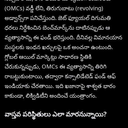
(OMCs) వడ్డీ లేని, తిరుగుబాటు (revolving)
అడ్వాన్స్‌గా పనిచేస్తుంది. జెట్ ఫ్యూయల్ దిగుమతి
ధరలు నిర్దేశించిన బెంచ్‌మార్క్‌ను దాటినప్పుడు ఆ
వ్యత్యాసాన్ని ఈ ఫండ్ భరిస్తుంది. దీనివల్ల విమానయాన
సంస్థలకు ఇంధన ఖర్చులపై ఒక అంచనా ఉంటుంది.
గ్లోబల్ ఆయిల్ మార్కెట్లు సాధారణ స్థితికి
చేరుకున్నప్పుడు, OMCs ఈ వ్యత్యాసాన్ని తిరిగి
రాబట్టుకుంటాయి, తద్వారా కన్సాలిడేటెడ్ ఫండ్ ఆఫ్
ఇండియాకు చేరతాయి. ఇది ఖజానాపై శాశ్వత భారం
కాకుండా, లిక్విడిటీని అందించే యంత్రాంగం.
వాస్తవ పరిస్థితులు ఎలా మారనున్నాయి?