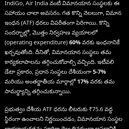
IndiGo, Air India వంటి విమానయాన సంస్థలకు ఈ
సహాయం చాలా అవసరం. గత కొన్ని నెలలుగా, విమాన
ఇంధన (ATF) ధరలు విపరీతంగా పెరిగాయి. కొన్ని
సందర్భాల్లో, మొత్తం నిర్వహణ వ్యయాలలో
(operating expenditure)
60%
వరకు ఇంధనానికే
ఖర్చవుతోంది. దీనితో, విమానయాన సంస్థలు తమ
కార్యకలాపాలను తగ్గించుకోవాల్సి వచ్చింది. ఇటీవలి
డేటా ప్రకారం, ప్రధాన సంస్థలు దేశీయంగా
5-7%
మరియు అంతర్జాతీయ మార్గాల్లో
17%
వరకు తమ
సామర్థ్యాన్ని తగ్గించుకున్నాయి.
ప్రభుత్వం దేశీయ ATF ధరను లీటరుకు ₹75.6 వద్ద
స్థిరంగా ఉంచాలని నిర్ణయించడం, విమానయాన సంస్థల
లాభదాయకతను పూర్తిగా దెబ్బతినకుండా ఆపడానికి