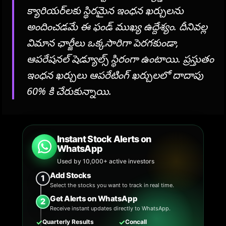
క్యారియర్‌లకు స్థిరమైన ఇంధన ఖర్చులను
అందించడమే ఈ ఫండ్ ముఖ్య ఉద్దేశ్యం. దీనివల్ల
విమాన ఛార్జీలు ఒక్కసారిగా పెరగకుండా,
ఆపరేషనల్ షెడ్యూల్స్ స్థిరంగా ఉంటాయి. ప్రస్తుతం
ఇంధన ఖర్చులు ఆపరేటింగ్ ఖర్చులలో దాదాపు
60% కి చేరుకున్నాయి.
Instant Stock Alerts on
WhatsApp
Used by 10,000+ active investors
Add Stocks
1
Select the stocks you want to track in real time.
Get Alerts on WhatsApp
2
Receive instant updates directly to WhatsApp.
✓
✓
Quarterly Results
Concall