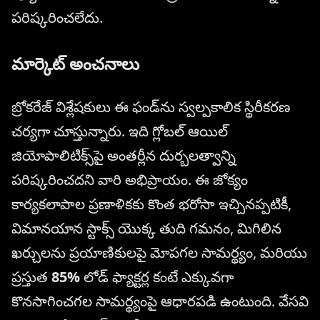
పరిష్కరించలేదు.
మార్కెట్ అంచనాలు
బ్రోకరేజ్ విశ్లేషకులు ఈ ఫండ్‌ను స్వల్పకాలిక స్థిరీకరణ
చర్యగా చూస్తున్నారు. ఇది గ్లోబల్ ఆయిల్
జియోపాలిటిక్స్‌పై అంతర్లీన దుర్బలత్వాన్ని
పరిష్కరించదని వారి అభిప్రాయం. ఈ జోక్యం
కార్యకలాపాల ప్రణాళికకు కొంత భరోసా ఇచ్చినప్పటికీ,
విమానయాన స్టాక్స్ యొక్క తుది గమనం, మిగిలిన
ఖర్చులను ప్రయాణికులపై మోపగల సామర్థ్యం, మరియు
ప్రస్తుత
85%
లోడ్ ఫ్యాక్టర్ల కంటే ఎక్కువగా
కొనసాగించగల సామర్థ్యంపై ఆధారపడి ఉంటుంది. వేసవి