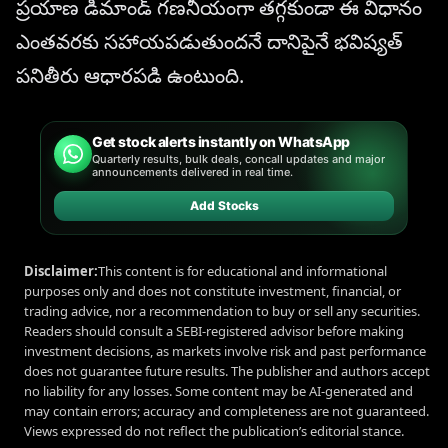
ప్రయాణ డిమాండ్ గణనీయంగా తగ్గకుండా ఈ విధానం
ఎంతవరకు సహాయపడుతుందనే దానిపైనే భవిష్యత్
పనితీరు ఆధారపడి ఉంటుంది.
Get stock alerts instantly on WhatsApp
Quarterly results, bulk deals, concall updates and major
announcements delivered in real time.
Add Stocks
Disclaimer:
This content is for educational and informational
purposes only and does not constitute investment, financial, or
trading advice, nor a recommendation to buy or sell any securities.
Readers should consult a SEBI-registered advisor before making
investment decisions, as markets involve risk and past performance
does not guarantee future results. The publisher and authors accept
no liability for any losses. Some content may be AI-generated and
may contain errors; accuracy and completeness are not guaranteed.
Views expressed do not reflect the publication’s editorial stance.