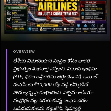
OVERVIEW
దేశీయ విమానయాన సంస్థల కోసం భారత
ప్రభుత్వం శుభవార్త చెప్పింది. విమాన ఇంధనం
(ATF) ధరల అస్థిరతను తగ్గించడానికి, ఆయిల్
కంపెనీలకు ₹10,000 కోట్ల వడ్డీ లేని క్రెడిట్
సౌకర్యాన్ని ప్రారంభించింది. పశ్చిమ ఆసియా
సంక్షోభం వల్ల పెరుగుతున్న ఇంధన ధరల
ఒడిదుడుకులను తట్టుకొని, షెడ్యూల్డ్