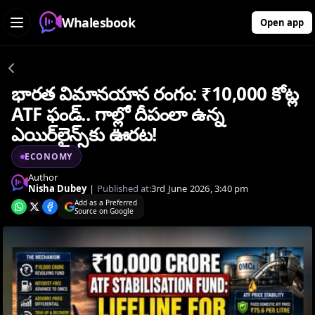
Whalesbook
Open app
భారత విమానయాన రంగం: ₹10,000 కోట్ల
ATF ఫండ్.. గాల్లో దీపంలా ఉన్న
ఎయిర్‌లైన్స్‌కు ఊరట!
ECONOMY
Author
Nisha Dubey
|
Published at:
3rd June 2026, 3:40 pm
Add as a Preferred
Source on Google