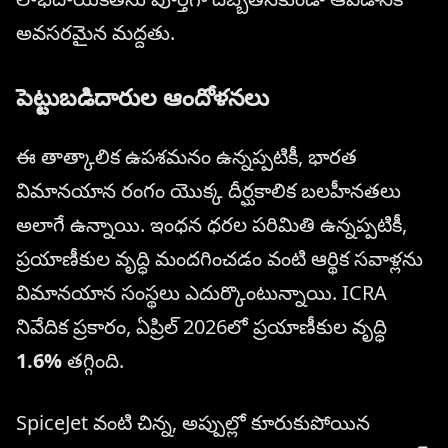
అవసరమైన మద్దతు.
పెట్టుబడిదారుల ఆందోళనలు
ఈ తాత్కాలిక ఉపశమనం ఉన్నప్పటికీ, భారత
విమానయాన రంగం యొక్క దీర్ఘకాలిక బలహీనతలు
అలాగే ఉన్నాయి. ఇంధన ధరల పరిమితి ఉన్నప్పటికీ,
ప్రయాణీకుల వృద్ధి మందగించడం వంటి ఆర్థిక సవాళ్లను
విమానయాన సంస్థలు ఎదుర్కొంటున్నాయి. ICRA
నివేదిక ప్రకారం, ఏప్రిల్ 2026లో ప్రయాణీకుల వృద్ధి
1.6%
తగ్గింది.
SpiceJet వంటి చిన్న, అప్పుల్లో కూరుకుపోయిన