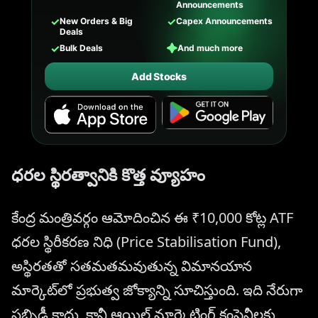
Announcements
✓
✓
New Orders & Big
Capex Announcements
Deals
✓
✦
Bulk Deals
And much more
Add Stocks
ధరల స్థిరత్వానికి కొత్త వ్యూహం
కేంద్ర మంత్రివర్గం ఆమోదించిన ఈ ₹10,000 కోట్ల ATF
ధరల స్థిరీకరణ నిధి (Price Stabilisation Fund),
అస్థిరతతో సతమతమవుతున్న విమానయాన
మార్కెట్‌లో ప్రభుత్వ జోక్యాన్ని సూచిస్తుంది. ఇది నేరుగా
సబ్సిడీ కాదు, కానీ ఆయిల్ మార్కెటింగ్ కంపెనీలకు