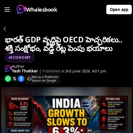
Whalesbook
Open app
భారత్ GDP వృద్ధిపై OECD హెచ్చరికలు..
శక్తి సంక్షోభం, వడ్డీ రేట్ల పెంపు భయాలు
ECONOMY
Author
Yash Thakkar
|
Published at:
3rd June 2026, 4:01 pm
Add as a Preferred
Source on Google