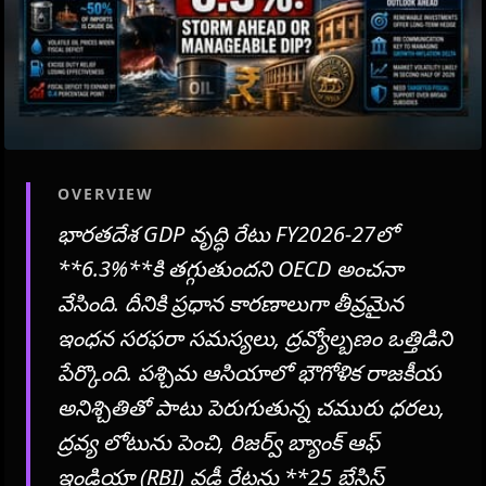
OVERVIEW
భారతదేశ GDP వృద్ధి రేటు FY2026-27లో
**6.3%**కి తగ్గుతుందని OECD అంచనా
వేసింది. దీనికి ప్రధాన కారణాలుగా తీవ్రమైన
ఇంధన సరఫరా సమస్యలు, ద్రవ్యోల్బణం ఒత్తిడిని
పేర్కొంది. పశ్చిమ ఆసియాలో భౌగోళిక రాజకీయ
అనిశ్చితితో పాటు పెరుగుతున్న చమురు ధరలు,
ద్రవ్య లోటును పెంచి, రిజర్వ్ బ్యాంక్ ఆఫ్
ఇండియా (RBI) వడ్డీ రేట్లను **25 బేసిస్