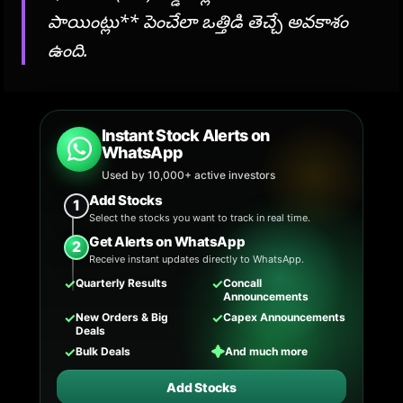
పాయింట్లు** పెంచేలా ఒత్తిడి తెచ్చే అవకాశం
ఉంది.
Instant Stock Alerts on
WhatsApp
Used by 10,000+ active investors
Add Stocks
1
Select the stocks you want to track in real time.
Get Alerts on WhatsApp
2
Receive instant updates directly to WhatsApp.
✓
✓
Quarterly Results
Concall
Announcements
✓
✓
New Orders & Big
Capex Announcements
Deals
✓
✦
Bulk Deals
And much more
Add Stocks