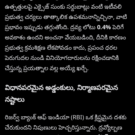
ఉత్పత్తులపై ఎక్సైజ్ సుంకు సర్దుబాట్లు వంటి ఇటీవలి
ప్రభుత్వ చర్యలు తాత్కాలిక ఉపశమనాన్నిచ్చినా, వాటి
ప్రభావం ఇప్పుడు తగ్గుతోంది. ద్రవ్య లోటు
0.4%
పెరిగే
అవకాశం ఉందని అంచనా వేయబడింది, దీనికి కారణం
ప్రభుత్వ క్రమశిక్షణ లేకపోవడం కాదు, ప్రపంచ ధరల
పెరుగుదల నుండి వినియోగదారులను రక్షించడానికి
చేస్తున్న ప్రయత్నాల వల్ల అయ్యే ఖర్చే.
విధానపరమైన అడ్డంకులు, నిర్మాణపరమైన
నష్టాలు
రిజర్వ్ బ్యాంక్ ఆఫ్ ఇండియా (RBI) ఒక క్లిష్టమైన దశకు
చేరుకుందని నిపుణులు హెచ్చరిస్తున్నారు. ద్రవ్యోల్బణ