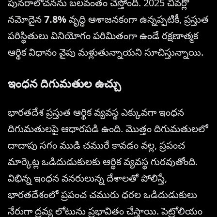
పునరాలోచనను బలవంతం చేస్తోంది. 2025 చివర్లో
నమోదైన
7.8%
వృద్ధి ఆశాజనకంగా ఉన్నప్పటికీ, ప్రస్తుత
పరిస్థితులు వినియోగం పరిమితంగా ఉండే రక్షణాత్మక
ఆర్థిక విధానం వైపు మళ్లుతున్నాయని సూచిస్తున్నాయి.
ఇంధన దిగుమతుల ఉచ్చు
భారతదేశ ప్రస్తుత ఆర్థిక వ్యవస్థ ఎక్కువగా ఇంధన
దిగుమతులపై ఆధారపడి ఉంది. మొత్తం దిగుమతులలో
దాదాపు సగం ముడి చమురే కావడం వల్ల, ప్రపంచ
మార్కెట్ల ఒడిదుడుకులకు ఆర్థిక వ్యవస్థ గురవుతోంది.
విభిన్న ఇంధన వనరులున్న దేశాలతో పోలిస్తే,
భారతదేశంలో ప్రపంచ చమురు ధరల ఒడిదుడుకులు
నేరుగా ద్రవ్య లోటును ప్రభావితం చేస్తాయి. పెట్రోలియం