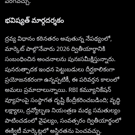
పెరగవచ్చు.
భవిష్యత్ మార్గదర్శకం
ద్రవ్య విధానం కఠినతరం అవుతున్న నేపథ్యంలో,
మార్కెట్ పాల్గొనేవారు 2026 ద్వితీయార్థానికి
సంబంధించిన అంచనాలను పునఃసమీక్షిస్తున్నారు.
పునరుత్పాదక ఇంధన పెట్టుబడులు దీర్ఘకాలికంగా
ప్రయోజనకరంగా ఉన్నప్పటికీ, ఈ పరివర్తన కాలంలో
అమలు ప్రమాదాలున్నాయి. RBI కమ్యూనికేషన్
వ్యూహంపై సంస్థాగత దృష్టి కేంద్రీకరించబడింది; వృద్ధి
లక్ష్యాలు, ద్రవ్యోల్బణ నియంత్రణ మధ్య సమతుల్యం
పాటించడంలో వైఫల్యం, సంవత్సరం ద్వితీయార్థంలో
ఈక్విటీ మార్కెట్లలో అస్థిరతను పెంచవచ్చు.