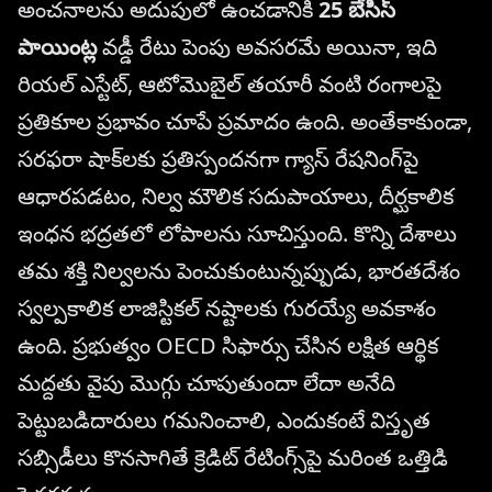
అంచనాలను అదుపులో ఉంచడానికి
25 బేసిస్
పాయింట్ల
వడ్డీ రేటు పెంపు అవసరమే అయినా, ఇది
రియల్ ఎస్టేట్, ఆటోమొబైల్ తయారీ వంటి రంగాలపై
ప్రతికూల ప్రభావం చూపే ప్రమాదం ఉంది. అంతేకాకుండా,
సరఫరా షాక్‌లకు ప్రతిస్పందనగా గ్యాస్ రేషనింగ్‌పై
ఆధారపడటం, నిల్వ మౌలిక సదుపాయాలు, దీర్ఘకాలిక
ఇంధన భద్రతలో లోపాలను సూచిస్తుంది. కొన్ని దేశాలు
తమ శక్తి నిల్వలను పెంచుకుంటున్నప్పుడు, భారతదేశం
స్వల్పకాలిక లాజిస్టికల్ నష్టాలకు గురయ్యే అవకాశం
ఉంది. ప్రభుత్వం OECD సిఫార్సు చేసిన లక్షిత ఆర్థిక
మద్దతు వైపు మొగ్గు చూపుతుందా లేదా అనేది
పెట్టుబడిదారులు గమనించాలి, ఎందుకంటే విస్తృత
సబ్సిడీలు కొనసాగితే క్రెడిట్ రేటింగ్స్‌పై మరింత ఒత్తిడి