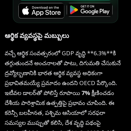
ఆర్థిక వ్యవస్థపై మబ్బులు
వచ్చే ఆర్థిక సంవత్సరంలో GDP వృద్ధి **6.3%**కి
తగ్గుతుందనే అంచనాలతో పాటు, దిగుమతి చేసుకునే
ద్రవ్యోల్బణానికి భారత ఆర్థిక వ్యవస్థ అధికంగా
ప్రభావితమయ్యే ప్రమాదం ఉందని OECD పేర్కొంది.
ఇటీవల డాలర్‌తో పోలిస్తే రూపాయి
7%
క్షీణించడం
దేశీయ పారిశ్రామిక ఉత్పత్తిపై ప్రభావం చూపింది. ఈ
కరెన్సీ బలహీనత, పశ్చిమ ఆసియాలో సరఫరా
సమస్యల ముప్పుతో కలిసి, దేశ వృద్ధి పథంపై