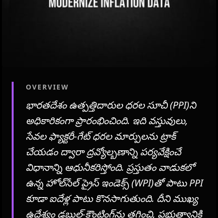
OVERVIEW
భారతదేశం ఉత్పత్తిదారుల ధరల సూచీ (PPI)ని
అధికారికంగా ప్రారంభించింది. ఇది వస్తువులు,
సేవల ఫ్యాక్టరీ-గేట్ ధరల మార్పులను ట్రాక్
చేయడం ద్వారా ద్రవ్యోల్బణాన్ని పర్యవేక్షించే
విధానాన్ని ఆధునీకరిస్తోంది. ప్రస్తుతం వాడుకలో
ఉన్న హోల్‌సేల్ ప్రైస్ ఇండెక్స్ (WPI)తో పాటు PPI
కూడా ఐదేళ్ల పాటు కొనసాగుతుంది. దీని ముఖ్య
ఉద్దేశ్యం డబుల్-కౌంటింగ్‌ను తగ్గించి, ప్రభుత్వానికి