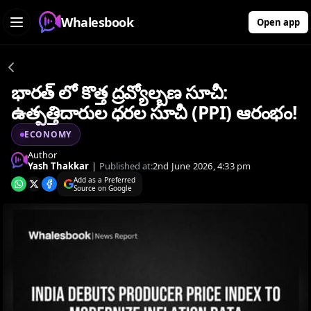
Whalesbook
Open app
భారత్ లో కొత్త ద్రవ్యోల్బణ సూచీ:
ఉత్పత్తిదారుల ధరల సూచీ (PPI) ఆరంభం!
ECONOMY
Author
Yash Thakkar
|
Published at:
2nd June 2026, 4:33 pm
Add as a Preferred
Source on Google