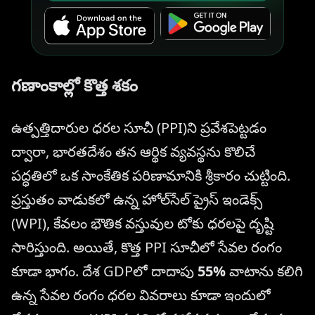
గణాంకాల్లో కొత్త శకం
ఉత్పత్తిదారుల ధరల సూచీ (PPI)ని ప్రవేశపెట్టడం
ద్వారా, భారతదేశం తన ఆర్థిక వ్యవస్థను కొలిచే
పద్ధతిలో ఒక సాంకేతిక పరిణామానికి శ్రీకారం చుట్టింది.
ప్రస్తుతం వాడుకలో ఉన్న హోల్‌సేల్ ప్రైస్ ఇండెక్స్
(WPI), కేవలం భౌతిక వస్తువుల టోకు ధరలపై దృష్టి
సారిస్తుంది. అయితే, కొత్త PPI సూచీలో సేవల రంగం
కూడా భాగం. దేశ GDPలో దాదాపు
55%
వాటాను కలిగి
ఉన్న సేవల రంగం ధరల వివరాలు కూడా ఇందులో