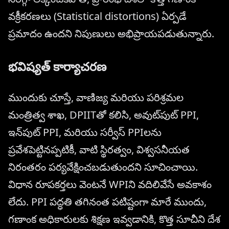
వక్రీకరణలు (Statistical distortions) ఏర్పడే
ప్రమాదం ఉందని నిపుణులు అభిప్రాయపడుతున్నారు.
భవిష్యత్ కార్యాచరణ
ముందుకు చూస్తే, వాణిజ్య మరియు పరిశ్రమల
మంత్రిత్వ శాఖ, DPIITతో కలిసి, అవుట్‌పుట్ PPI,
ఇన్‌పుట్ PPI, మరియు సర్వీస్ PPIలను
ప్రవేశపెట్టినప్పటికీ, వాటి స్థిరత్వం, విశ్వసనీయత
నిరంతరం పర్యవేక్షించబడుతుందని సూచించాయి.
విధాన రూపకర్తలు వెంటనే WPIని వదిలివేసే అవకాశం
లేదు. PPI పద్ధతి తగినంత పటిష్టంగా మారే ముందు,
గణాంక అధికారులకు శిక్షణ ఇవ్వడానికి, కొత్త సూచీని దేశ