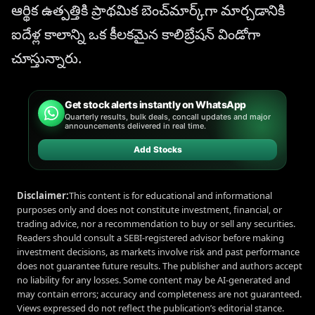
ఆర్థిక ఉత్పత్తికి ప్రాథమిక బెంచ్‌మార్క్‌గా మార్చడానికి
ఐదేళ్ల కాలాన్ని ఒక కీలకమైన కాలిబ్రేషన్ విండోగా
చూస్తున్నారు.
Get stock alerts instantly on WhatsApp
Quarterly results, bulk deals, concall updates and major
announcements delivered in real time.
Add Stocks
Disclaimer:
This content is for educational and informational
purposes only and does not constitute investment, financial, or
trading advice, nor a recommendation to buy or sell any securities.
Readers should consult a SEBI-registered advisor before making
investment decisions, as markets involve risk and past performance
does not guarantee future results. The publisher and authors accept
no liability for any losses. Some content may be AI-generated and
may contain errors; accuracy and completeness are not guaranteed.
Views expressed do not reflect the publication’s editorial stance.