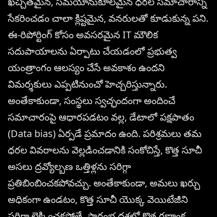
ఖచ్చితమైన, సమయానుకూలమైన ధరల సమాచారాన్ని
సేకరించడం చాలా క్లిష్టమైన, వనరులతో కూడుకున్న పని.
ఈ-రిపోర్టింగ్ కోసం అవసరమైన IT మౌలిక
సదుపాయాలను ఏర్పాటు చేయడంలో ప్రభుత్వ
యంత్రాంగం ఆలస్యం చేసే అవకాశం ఉందని
విమర్శకులు ఎప్పటినుంచో హెచ్చరిస్తున్నారు.
అంతేకాకుండా, సంస్థలు స్వచ్ఛందంగా అందించే
సమాచారంపై ఆధారపడటం వల్ల, డేటాలో పక్షపాతం
(Data bias) ఏర్పడే ప్రమాదం ఉంది. పరిశ్రమలు తమ
ధరల వివరాలను వెల్లడించడానికి సంకోచిస్తే, కొత్త సూచీ
అసలు ద్రవ్యోల్బణ ఒత్తిళ్లను సరిగ్గా
ప్రతిబింబించకపోవచ్చు. అంతేకాకుండా, అమలు ఖర్చు
అధికంగా ఉండటం, కొత్త సూచీ యొక్క వెయిటేజీని
సరిగ్గా లెక్కించకపోతే, ప్రారంభ దశలో కొత్త గణాంక