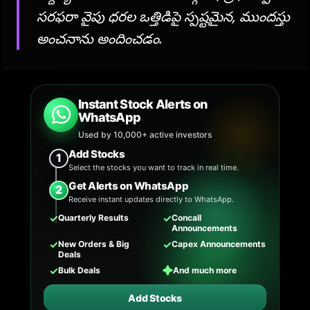
సరఫరా వైపు ధరల ఒత్తిడిపై స్పష్టమైన, ముందస్తు
అంచనాను అందించడం.
Instant Stock Alerts on
WhatsApp
Used by 10,000+ active investors
Add Stocks
1
Select the stocks you want to track in real time.
Get Alerts on WhatsApp
2
Receive instant updates directly to WhatsApp.
✓
✓
Quarterly Results
Concall
Announcements
✓
✓
New Orders & Big
Capex Announcements
Deals
✓
✦
Bulk Deals
And much more
Add Stocks