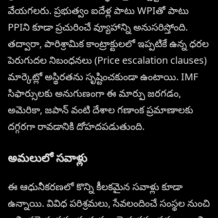
వేయగలరు. ప్రభుత్వం ఐదేళ్ల పాటు WPIతో పాటు
PPIని కూడా ప్రచురించే వ్యూహాన్ని అనుసరిస్తోంది.
తద్వారా, పారిశ్రామిక కాంట్రాక్టులలో ఇప్పటికే ఉన్న ధరల
పెరుగుదల నిబంధనలు (Price escalation clauses)
మార్కెట్లో అస్థిరతను సృష్టించకుండా ఉంటాయి. IMF
సిఫార్సులకు అనుగుణంగా ఈ మార్పు జరగడం,
అమెరికా, జపాన్ వంటి దేశాల గణాంక ప్రమాణాలకు
దగ్గరగా రావడానికి దోహదపడుతుంది.
అమలులో సవాళ్లు
ఈ ఆధునీకరణలో కొన్ని కీలకమైన సవాళ్లు కూడా
ఉన్నాయి. వివిధ పరిశ్రమలు, సేవలందించే సంస్థల నుంచి