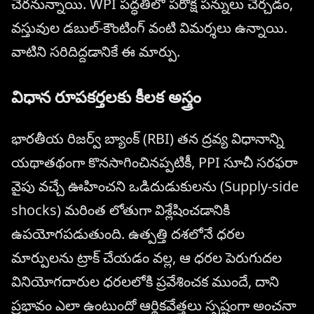
చేరనున్నాయి. WPI పద్ధతిలో పరోక్ష పన్నులు చేర్చడం,
వస్తువుల డబుల్-కౌంటింగ్ వంటి విమర్శలు ఉన్నాయి.
వాటిని సరిదిద్దడానికే ఈ మార్పు.
విధాన రూపకర్తలకు కీలక అస్త్రం
భారతీయ రిజర్వ్ బ్యాంక్ (RBI) తన ద్రవ్య విధానాన్ని
యథాతథంగా కొనసాగించినప్పటికీ, PPI సూచీ సరఫరా
వైపు వచ్చే ఊహించని ఒడిదుడుకులను (Supply-side
shocks) మరింత లోతుగా విశ్లేషించడానికి
ఉపయోగపడుతుంది. ఉత్పత్తి దశలోనే ధరల
మార్పులను ట్రాక్ చేయడం వల్ల, ఆ ధరల పెరుగుదల
వినియోగదారుల ధరలలోకి ప్రవేశించక ముందే, దాని
ప్రభావం ఎలా ఉంటుందో ఆర్థికవేత్తలు స్పష్టంగా అంచనా