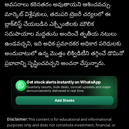
అవసరాలు కఠినతరం అవుతాయని ఆశించవచ్చు.
మార్కెట్ విశ్లేషకులు, తదుపరి ట్రెజరీ చర్యలలో ఈ
బ్లాక్‌లిస్ట్ చేయబడిన ఎక్స్ఛేంజీలకు మౌలిక
సదుపాయాల మద్దతును అందించే తృతీయ నటులు
ఉండవచ్చని, ఇది అధిక-ప్రమాదకర అధికార పరిధులకు
అందుబాటులో ఉన్న మొత్తం లిక్విడిటీని తగ్గించే డొమినో
ప్రభావాన్ని సృష్టించవచ్చని అంచనా వేస్తున్నారు.
Get stock alerts instantly on WhatsApp
Quarterly results, bulk deals, concall updates and major
announcements delivered in real time.
Add Stocks
Disclaimer:
This content is for educational and informational
purposes only and does not constitute investment, financial, or