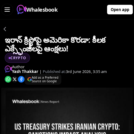
Whalesbook
Open app
ఇరాన్ క్రిప్టోపై అమెరికా కొరడా: కీలక
ఎక్స్ఛేంజీలపై ఆంక్షలు!
CRYPTO
Author
Yash Thakkar
|
Published at:
3rd June 2026, 3:35 am
Add as a Preferred
Source on Google