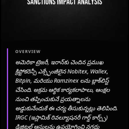
OVERVIEW
అమెరికా ట్రెజరీ, ఇరాన్‌కు చెందిన ప్రముఖ
క్రిప్టోకరెన్సీ ఎక్స్ఛేంజీలైన Nobitex, Wallex,
Bitpin, మరియు Ramzinex లను బ్లాక్‌లిస్ట్
చేసింది. అక్రమ ఆర్థిక కార్యకలాపాలు, ఆంక్షల
నుంచి తప్పించుకునే ప్రయత్నాలను
అడ్డుకునేందుకే ఈ చర్య తీసుకున్నట్లు తెలిపింది.
IRGC (ఇస్లామిక్ రివల్యూషనరీ గార్డ్ కార్ప్స్)
డిజిటల్ ఆస్తులను ఉపయోగించి నగదు