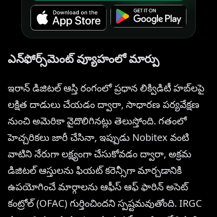
ఎన్‌ఫోర్స్‌మెంట్ వ్యూహంలో మార్పు
ఇరాన్ డిజిటల్ ఆస్తి రంగంలో ప్రధాన లిక్విడిటీ హబ్‌లపై
లక్షిత దాడులు చేయడం ద్వారా, సాధారణ పర్యవేక్షణ
నుంచి అమెరికా వైదొలిగినట్లు తెలుస్తోంది. గతంలో
హెచ్చరికలు జారీ చేసినా, ఇప్పుడు Nobitex వంటి
వాటిని నేరుగా లక్ష్యంగా చేసుకోవడం ద్వారా, అక్రమ
డిజిటల్ ఆస్తులను ఫియట్ కరెన్సీగా మార్చడానికి
ఉపయోగించే మార్గాలను ఆఫీస్ ఆఫ్ ఫారిన్ అసెట్
కంట్రోల్ (OFAC) గుర్తించిందని స్పష్టమవుతోంది. IRGC