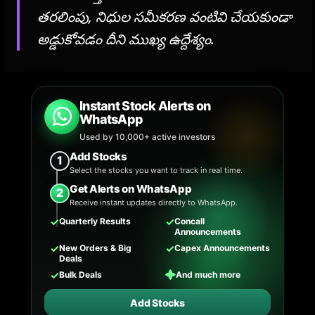
తరలింపు, నిధుల సమీకరణ వంటివి చేయకుండా
అడ్డుకోవడం దీని ముఖ్య ఉద్దేశ్యం.
Instant Stock Alerts on
WhatsApp
Used by 10,000+ active investors
Add Stocks
1
Select the stocks you want to track in real time.
Get Alerts on WhatsApp
2
Receive instant updates directly to WhatsApp.
✓
✓
Quarterly Results
Concall
Announcements
✓
✓
New Orders & Big
Capex Announcements
Deals
✓
✦
Bulk Deals
And much more
Add Stocks