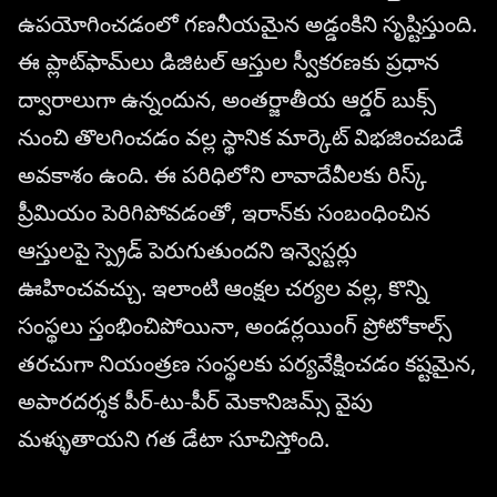
ఉపయోగించడంలో గణనీయమైన అడ్డంకిని సృష్టిస్తుంది.
ఈ ప్లాట్‌ఫామ్‌లు డిజిటల్ ఆస్తుల స్వీకరణకు ప్రధాన
ద్వారాలుగా ఉన్నందున, అంతర్జాతీయ ఆర్డర్ బుక్స్
నుంచి తొలగించడం వల్ల స్థానిక మార్కెట్ విభజించబడే
అవకాశం ఉంది. ఈ పరిధిలోని లావాదేవీలకు రిస్క్
ప్రీమియం పెరిగిపోవడంతో, ఇరాన్‌కు సంబంధించిన
ఆస్తులపై స్ప్రెడ్ పెరుగుతుందని ఇన్వెస్టర్లు
ఊహించవచ్చు. ఇలాంటి ఆంక్షల చర్యల వల్ల, కొన్ని
సంస్థలు స్తంభించిపోయినా, అండర్లయింగ్ ప్రోటోకాల్స్
తరచుగా నియంత్రణ సంస్థలకు పర్యవేక్షించడం కష్టమైన,
అపారదర్శక పీర్-టు-పీర్ మెకానిజమ్స్ వైపు
మళ్ళుతాయని గత డేటా సూచిస్తోంది.