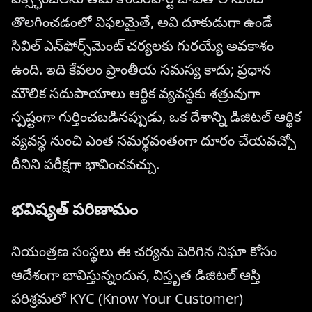
తొలగించడంలో విఫలమైతే, అవి దూకుడుగా ఉండే
సివిల్ ఎన్‌ఫోర్స్‌మెంట్ చర్యలకు గురయ్యే అవకాశం
ఉంది. ఇది కేవలం ప్రాంతీయ సమస్య కాదు; ప్రధాన
మౌలిక సదుపాయాలు ఆర్థిక వ్యవస్థకు శత్రువుగా
స్పష్టంగా గుర్తించబడినప్పుడు, ఒక దేశాన్ని డిజిటల్ ఆర్థిక
వ్యవస్థ నుంచి ఎంత సమర్థవంతంగా దూరం చేయవచ్చో
దీనిని పరీక్షగా భావించవచ్చు.
భవిష్యత్ పరిణామం
నియంత్రణ సంస్థలు ఈ చర్యను పెరిగిన నిఘా కోసం
ఆదేశంగా భావిస్తున్నందున, విస్తృత డిజిటల్ ఆస్తి
పరిశ్రమలో KYC (Know Your Customer)