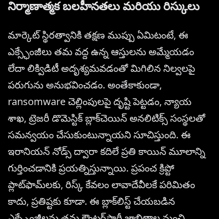
నిర్మాణాత్మక బలహీనతలు మరియు రిస్కులు
మార్కెట్ స్థిరత్వానికి తక్షణ ముప్పు ఏమిటంటే, ఈ
ఎక్స్ఛేంజీలు తమ వద్ద ఉన్న ఆస్తులను అమ్మేయడం
లేదా లిక్విడిటీ అదృశ్యమవడంతో మిగిలిన నిల్వలపై
పరుగును అనుభవించడం. అంతేకాకుండా,
ransomware చెల్లింపులపై దృష్టి పెట్టడం, న్యాయ
శాఖ, ట్రెజరీ డొమెస్టిక్ బ్లాక్‌చెయిన్ అనలిటిక్స్ సంస్థలతో
సమన్వయం చేసుకుంటున్నాయని సూచిస్తుంది. ఈ
ఇరానియన్ నోడ్స్ ద్వారా కదిలే ప్రతి కాయిన్ మూలాన్ని
గుర్తించడానికి ప్రయత్నిస్తున్నాయి. ప్రపంచ క్రిప్టో
ప్లాట్‌ఫామ్‌లకు, రిస్క్ కేవలం లావాదేవీలకే పరిమితం
కాదు, ప్రతిష్టకు కూడా. ఈ బ్లాక్‌లిస్ట్ చేయబడిన
ఎక్స్ఛేంజీలను తమ కౌంటర్‌పార్టీ జాబితాల నుంచి