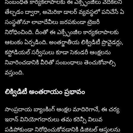
సంబంధిత కార్యకలాపాలకు ఈ ఎక్స్ఛేంజీలు వేదికలని
తేల్చడం ద్వారా, అమెరికా డాలర్ వ్యవస్థలో పనిచేసే ఏ
సంస్థతోనూ లావాదేవీలు జరపకుండా ట్రెజరీ
నిరోధించింది. దీంతో ఈ ఎక్స్ఛేంజీల కార్యకలాపాలకు
ఆటంకం ఏర్పడింది. అంతర్జాతీయ లిక్విడిటీ ప్రొవైడర్లు,
కస్టోడియల్ సర్వీసులు కూడా సెకండరీ ఆంక్షలను
నివారించడానికి వీరితో సంబంధాలు తెంచుకోవాల్సి
వస్తుంది.
లిక్విడిటీ అంతరాయం ప్రభావం
సాంప్రదాయ బ్యాంకింగ్ ఆంక్షల మాదిరిగానే, ఈ చర్య
ఇరాన్ వినియోగదారులు తమ కరెన్సీ విలువ
పడిపోకుండా నిరోధించుకోవడానికి డిజిటల్ ఆస్తులను