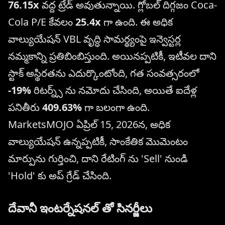
76.15x
వద్ద ట్రేడ్ అవుతున్నాయి. గ్లోబల్ దిగ్గజం Coca-
Cola P/E కేవలం
25.4x
గా ఉంది. ఈ అధిక
వాల్యుయేషన్ VBL వృద్ధి సామర్థ్యంపై ఇన్వెస్టర్ల
నమ్మకాన్ని ప్రతిబింబిస్తుంది. అయినప్పటికీ, ఇటీవల దాని
స్టాక్ అస్థిరతను ఎదుర్కొంటోంది, గత సంవత్సరంలో
-19%
రిటర్న్స్ ను నమోదు చేసింది, అయితే ఐదేళ్ల
పనితీరు
409.63%
గా బలంగా ఉంది.
MarketsMOJO ఏప్రిల్ 15, 2026న, అధిక
వాల్యుయేషన్ ఉన్నప్పటికీ, సాంకేతిక మొమెంటం
మార్పును గుర్తించి, దాని రేటింగ్ ను 'Sell' నుండి
'Hold' కు అప్ గ్రేడ్ చేసింది.
దేవానీ ఇంటర్నేషనల్ తో సినర్జీలు