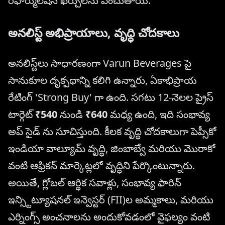
రీఫార్ములేషన్ ఖర్చులను పెంచుతాయి.
అనలిస్ట్ అభిప్రాయాలు, వృద్ధి చోదకాలు
అనలిస్ట్‌లు సాధారణంగా Varun Beverages పై
సానుకూల దృక్పథాన్ని కలిగి ఉన్నారు, ఏకాభిప్రాయ
రేటింగ్ 'Strong Buy' గా ఉంది. సగటు 12-నెలల ప్రైస్
టార్గెట్
₹540
నుండి
₹640
మధ్య ఉంది, ఇది సంభావ్య
అప్ సైడ్ ను సూచిస్తుంది. కీలక వృద్ధి చోదకాలుగా పెప్సీకో
ఇండియా వాల్యూమ్ వృద్ధి, జింబాబ్వే మరియు మొరాకో
వంటి ఆఫ్రికన్ మార్కెట్లలో వృద్ధిని పేర్కొంటున్నారు.
అయితే, గ్లోబల్ ఆర్థిక సవాళ్లు, సంభావ్య ఫారిన్
ఇన్స్టిట్యూషనల్ ఇన్వెస్టర్ (FII)ల అమ్మకాలు, మరియు
ఎర్నింగ్స్ అంచనాలను అందుకోవడంలో వైఫల్యం వంటి