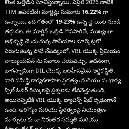
కొంత ఒత్తిడిని సూచిస్తున్నాయి. ఏప్రిల్ 2026 నాటికి
TTM ఆపరేటింగ్ మార్జిన్లు సుమారు
16.22%
గా
ఉన్నాయి, ఇది గతంలో
19-23%
ఉన్న స్థాయిల నుండి
తగ్గుదల. ఈ మార్జిన్ ఒత్తిడి కొనసాగితే, ముఖ్యంగా
అభివృద్ధి చెందుతున్న పానీయాల మార్కెట్లలో
పెరుగుతున్న పోటీ నేపథ్యంలో, VBL యొక్క ప్రీమియం
వాల్యుయేషన్ ను సవాలు చేయవచ్చు. అదనంగా,
భాగస్వామిగా DIL యొక్క బలహీనమైన ఆర్థిక స్థితి,
వారి సమిష్టి కార్యకలాపాల స్థిరత్వం మరియు సంభావ్య
స్పిల్ ఓవర్ రిస్కులపై ప్రశ్నలను లేవనెత్తుతుంది,
అయినప్పటికీ VBL యొక్క బ్యాలెన్స్ షీట్ దృఢంగానే
ఉంది. ఆరోగ్యం మరియు స్థిరత్వంపై నియంత్రణ
మార్పులు కూడా నిరంతర సమ్మతి మరియు