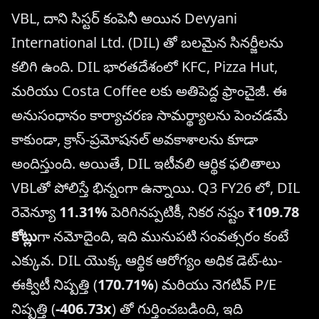
VBL, దాని సిస్టర్ కంపెనీ అయిన Devyani
International Ltd. (DIL) తో బలమైన సినర్జీలను
కలిగి ఉంది. DIL భారతదేశంలో KFC, Pizza Hut,
మరియు Costa Coffee లకు అతిపెద్ద ఫ్రాంచైజీ. ఈ
అనుసంధానం కార్యాచరణ సామర్థ్యాలను పెంచడమే
కాకుండా, క్రాస్-ప్రమోషనల్ అవకాశాలను కూడా
అందిస్తుంది. అయితే, DIL ఇటీవలి ఆర్థిక ఫలితాలు
VBLతో పోలిస్తే భిన్నంగా ఉన్నాయి. Q3 FY26 లో, DIL
రెవెన్యూ
11.31%
పెరిగినప్పటికీ, నికర నష్టం
₹109.78
కోట్లు
గా నమోదైంది, ఇది మునుపటి సంవత్సరం కంటే
ఎక్కువ. DIL యొక్క ఆర్థిక ఆరోగ్యం అధిక డెట్-టు-
ఈక్విటీ నిష్పత్తి (
170.71%
) మరియు నెగటివ్ P/E
నిష్పత్తి (
-406.73x
) తో గుర్తించబడింది, ఇది