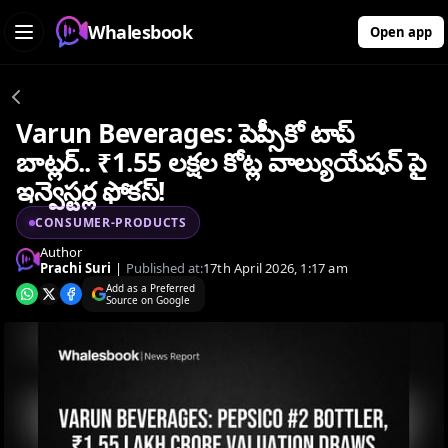
Whalesbook
Open app
Varun Beverages: పెప్సీకో టాప్
బాట్లర్.. ₹1.55 లక్షల కోట్ల వాల్యుయేషన్ పై
ఇన్వెస్టర్ల ఫోకస్!
CONSUMER-PRODUCTS
Author
Prachi Suri
|
Published at:
17th April 2026, 1:17 am
Add as a Preferred
Source on Google