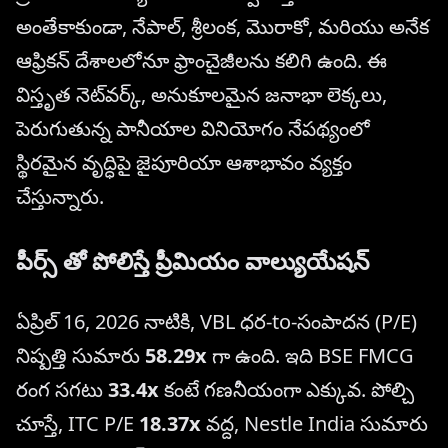
అంతేకాకుండా, నేపాల్, శ్రీలంక, మొరాకో, మరియు అనేక
ఆఫ్రికన్ దేశాలలోనూ ఫ్రాంచైజీలను కలిగి ఉంది. ఈ
విస్తృత నెట్‌వర్క్, అనుకూలమైన జనాభా లెక్కలు,
పెరుగుతున్న పానీయాల వినియోగం నేపథ్యంలో
స్థిరమైన వృద్ధిపై జైపూరియా ఆశాభావం వ్యక్తం
చేస్తున్నారు.
పీర్స్ తో పోలిస్తే ప్రీమియం వాల్యుయేషన్
ఏప్రిల్ 16, 2026 నాటికి, VBL ధర-to-సంపాదన (P/E)
నిష్పత్తి సుమారు
58.29x
గా ఉంది. ఇది BSE FMCG
రంగ సగటు
33.4x
కంటే గణనీయంగా ఎక్కువ. పోల్చి
చూస్తే, ITC P/E
18.37x
వద్ద, Nestle India సుమారు