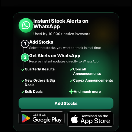
Instant Stock Alerts on
WhatsApp
Used by 10,000+ active investors
Add Stocks
1
Select the stocks you want to track in real time.
Get Alerts on WhatsApp
2
Receive instant updates directly to WhatsApp.
✓
✓
Quarterly Results
Concall
Announcements
✓
✓
New Orders & Big
Capex Announcements
Deals
✓
✦
Bulk Deals
And much more
Add Stocks