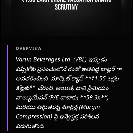
OVERVIEW
Varun Beverages Ltd. (VBL) ఇప్పుడు
పెప్సీకోకు ప్రపంచంలోనే రెండో అతిపెద్ద బాట్లర్ గా
అవతరించింది. మార్కెట్ క్యాప్ **₹1.55 లక్షల
కోట్లకు** చేరింది. అయితే, దాని ప్రీమియం
వాల్యుయేషన్ (P/E దాదాపు **58.3x**)
మరియు తగ్గుతున్న మార్జిన్ల (Margin
Compression) పై ఇన్వెస్టర్ల పరిశీలన
పెరుగుతోంది.