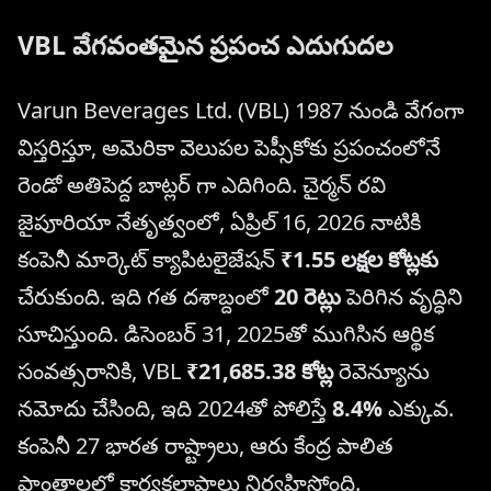
VBL వేగవంతమైన ప్రపంచ ఎదుగుదల
Varun Beverages Ltd. (VBL) 1987 నుండి వేగంగా
విస్తరిస్తూ, అమెరికా వెలుపల పెప్సీకోకు ప్రపంచంలోనే
రెండో అతిపెద్ద బాట్లర్ గా ఎదిగింది. చైర్మన్ రవి
జైపూరియా నేతృత్వంలో, ఏప్రిల్ 16, 2026 నాటికి
కంపెనీ మార్కెట్ క్యాపిటలైజేషన్
₹1.55 లక్షల కోట్లకు
చేరుకుంది. ఇది గత దశాబ్దంలో
20 రెట్లు
పెరిగిన వృద్ధిని
సూచిస్తుంది. డిసెంబర్ 31, 2025తో ముగిసిన ఆర్థిక
సంవత్సరానికి, VBL
₹21,685.38 కోట్ల
రెవెన్యూను
నమోదు చేసింది, ఇది 2024తో పోలిస్తే
8.4%
ఎక్కువ.
కంపెనీ 27 భారత రాష్ట్రాలు, ఆరు కేంద్ర పాలిత
ప్రాంతాలలో కార్యకలాపాలు నిర్వహిస్తోంది.