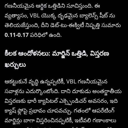
గణనీయమైన ఆర్థిక ఒత్తిడిని సూచిస్తుంది. ఈ
వ్యత్యాసం, VBL యొక్క దృఢమైన బ్యాలెన్స్ షీట్ ను
తెలియజేస్తుంది, దీని డెట్-టు-ఈక్విటీ నిష్పత్తి సుమారు
0.11-0.17
పరిధిలో ఉంది.
కీలక ఆందోళనలు: మార్జిన్ ఒత్తిడి, విస్తరణ
ఖర్చులు
ఆకట్టుకునే వృద్ధి ఉన్నప్పటికీ, VBL గణనీయమైన
సవాళ్లను ఎదుర్కొంటోంది. దాని దూకుడు అంతర్జాతీయ
విస్తరణకు భారీ క్యాపిటల్ ఎక్స్పెండిచర్ అవసరం, ఇది
క్యాష్ ఫ్లోపై ప్రభావం చూపవచ్చు. గతంలో ఆపరేటింగ్
మార్జిన్లు బాగా విస్తరించినప్పటికీ, ఇటీవలి గణాంకాలు