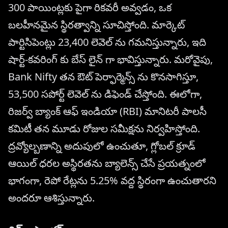
300 పాయింట్లకు పైగా రికవరీ అవ్వడం, ఒక
బలహీనమైన స్థిరత్వాన్ని సూచిస్తోంది. మార్కెట్
పార్టిసిపెంట్లు 23,400 లెవెల్ ను గమనిస్తున్నారు, ఇది
షార్ట్-కవరింగ్ కు బేస్ లైన్ గా భావిస్తున్నారు. మరోవైపు,
Bank Nifty తన ఔట్ పెర్ఫార్మెన్స్ ను కొనసాగిస్తూ,
53,500 సపోర్ట్ లెవెల్ ను డిఫెండ్ చేస్తోంది. ఈలోగా,
రిజర్వ్ బ్యాంక్ ఆఫ్ ఇండియా (RBI) మానిటరీ పాలసీ
కమిటీ తన మూడు రోజుల సమీక్షను నిర్వహిస్తోంది.
ద్రవ్యోల్బణాన్ని అదుపులో ఉంచుతూ, గ్లోబల్ క్రూడ్
ఆయిల్ ధరల అస్థిరతను బ్యాలెన్స్ చేసే ప్రయత్నంలో
భాగంగా, రెపో రేట్లను 5.25% వద్ద స్థిరంగా ఉంచుతారని
అందరూ ఆశిస్తున్నారు.