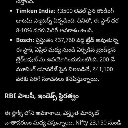
చేస్తోంది.
Timken India:
₹3500 లెవెల్ పైన రౌండింగ్
బాటమ్ ప్యాటర్న్ ఏర్పడింది. దీనితో, ఈ స్టాక్ ధర
8-10% వరకు పెరిగే అవకాశం ఉంది.
Bosch:
ప్రస్తుతం ₹37,760 వద్ద ట్రేడ్ అవుతున్న
ఈ స్టాక్, ఏప్రిల్ మధ్య నుండి ఏర్పడిన ట్రెండ్‌లైన్
బ్రేక్‌అవుట్ ను ఉపయోగించుకుంటోంది. 200-డే
మూవింగ్ యావరేజ్ పైన నిలబడితే, ₹41,100
వరకు పెరిగే సూచనలు కనిపిస్తున్నాయి.
RBI పాలసీ, ఇండెక్స్ స్థిరత్వం
ఈ స్టాక్స్ లోని అవకాశాలు, విస్తృత మార్కెట్
వాతావరణం మధ్య వస్తున్నాయి. Nifty 23,150 నుండి