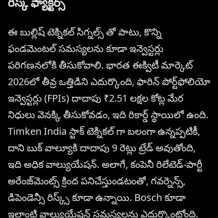
రిస్క్ ఫ్యాక్టర్స్
ఈ బుల్లిష్ టెక్నికల్ సిగ్నల్స్ తో పాటు, కొన్ని
ఫండమెంటల్ సమస్యలను కూడా ఇన్వెస్టర్లు
పరిగణనలోకి తీసుకోవాలి. భారత ఈక్విటీ మార్కెట్
2026లో తీవ్ర ఒత్తిడిని ఎదుర్కొంది, ఫారిన్ పోర్ట్‌ఫోలియో
ఇన్వెస్టర్లు (FPIs) దాదాపు ₹2.51 లక్షల కోట్ల మేర
నిధులు వెనక్కి తీసుకోవడం, ఇది రికార్డ్ స్థాయిలో ఉంది.
Timken India స్టాక్ టెక్నికల్ గా బలంగా ఉన్నప్పటికీ,
దాని బుక్ వాల్యూకి దాదాపు 9 రెట్లు ట్రేడ్ అవుతోంది,
ఇది అధిక వాల్యుయేషన్. అలాగే, కంపెనీ రిలేటెడ్-పార్టీ
అరేంజ్‌మెంట్స్ క్రింద పనిచేస్తుండటంతో, గవర్నెన్స్,
డిపెండెన్సీ రిస్క్స్ కూడా ఉన్నాయి. Bosch కూడా
ఇలాంటి వాల్యుయేషన్ సమస్యలను ఎదుర్కొంటోంది.