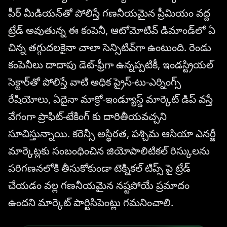
పీర్ మీడియన్‌తో పోలిస్తే గణనీయమైన ప్రీమియం వద్ద
ట్రేడ్ అవుతున్న ఈ కంపెనీ, ఆటోమోటివ్ డిమాండ్‌లో ఏ
చిన్న తగ్గుదలకైనా చాలా సెన్సిటివ్‌గా ఉంటుంది. రెండు
కంపెనీలు దాదాపు డెట్-ఫ్రీగా ఉన్నప్పటికీ, ఇండస్ట్రియల్
సెక్టార్‌తో పోలిస్తే వాటి అధిక ప్రైస్-టు-ఎర్నింగ్స్
రేషియోలు, ఏదైనా మాక్రో-ఇండ్యూస్డ్ మార్కెట్ డిప్ వస్తే
వేగంగా ప్రాఫిట్-టేకింగ్ కు దారితీయవచ్చని
సూచిస్తున్నాయి. కరెన్సీ అస్థిరత, పశ్చిమ ఆసియా ఎనర్జీ
మార్కెట్లకు సంబంధించిన జియోపాలిటికల్ రిస్కులను
పరిగణనలోకి తీసుకోకుండా టెక్నికల్ టిప్స్ పై ట్రేడ్
చేయడం వల్ల గణనీయమైన నష్టపోయే ప్రమాదం
ఉందని మార్కెట్ పార్టిసిపెంట్లు గమనించాలి.