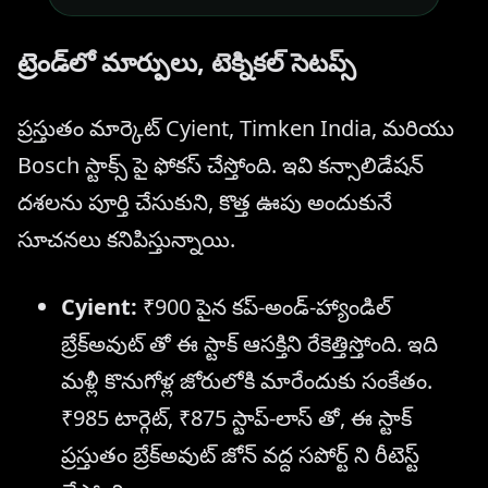
ట్రెండ్‌లో మార్పులు, టెక్నికల్ సెటప్స్
ప్రస్తుతం మార్కెట్ Cyient, Timken India, మరియు
Bosch స్టాక్స్ పై ఫోకస్ చేస్తోంది. ఇవి కన్సాలిడేషన్
దశలను పూర్తి చేసుకుని, కొత్త ఊపు అందుకునే
సూచనలు కనిపిస్తున్నాయి.
Cyient:
₹900 పైన కప్-అండ్-హ్యాండిల్
బ్రేక్‌అవుట్ తో ఈ స్టాక్ ఆసక్తిని రేకెత్తిస్తోంది. ఇది
మళ్లీ కొనుగోళ్ల జోరులోకి మారేందుకు సంకేతం.
₹985 టార్గెట్, ₹875 స్టాప్-లాస్ తో, ఈ స్టాక్
ప్రస్తుతం బ్రేక్‌అవుట్ జోన్ వద్ద సపోర్ట్ ని రీటెస్ట్