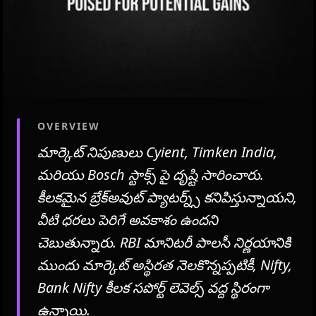
OVERVIEW
మార్కెట్ నిపుణులు Cyient, Timken India,
మరియు Bosch స్టాక్స్ పై దృష్టి సారించారు.
కీలకమైన బ్రేక్‌అవుట్ ప్యాటర్న్స్ కనిపిస్తున్నాయని,
వీటి ధరలు పెరిగే అవకాశం ఉందని
చెబుతున్నారు. RBI మానిటరీ పాలసీ నిర్ణయానికి
ముందు మార్కెట్ అస్థిరత నెలకొన్నప్పటికీ, Nifty,
Bank Nifty కీలక సపోర్ట్ లెవెల్స్ వద్ద స్థిరంగా
ఉన్నాయి.