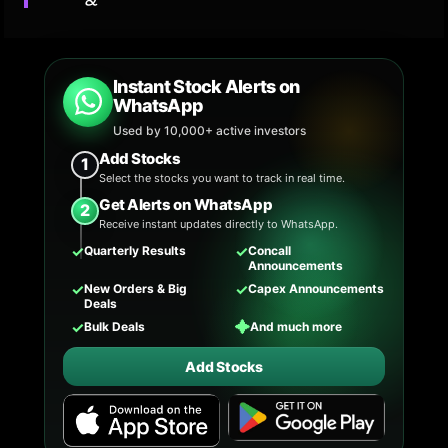
Instant Stock Alerts on
WhatsApp
Used by 10,000+ active investors
Add Stocks
1
Select the stocks you want to track in real time.
Get Alerts on WhatsApp
2
Receive instant updates directly to WhatsApp.
✓
✓
Quarterly Results
Concall
Announcements
✓
✓
New Orders & Big
Capex Announcements
Deals
✓
✦
Bulk Deals
And much more
Add Stocks