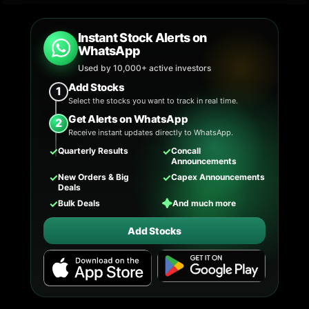
Instant Stock Alerts on
WhatsApp
Used by 10,000+ active investors
Add Stocks
1
Select the stocks you want to track in real time.
Get Alerts on WhatsApp
2
Receive instant updates directly to WhatsApp.
✓
✓
Quarterly Results
Concall
Announcements
✓
✓
New Orders & Big
Capex Announcements
Deals
✓
✦
Bulk Deals
And much more
Add Stocks