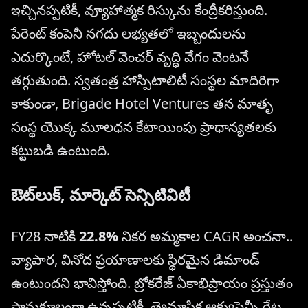
ఇచ్చినప్పటికీ, వ్యూహాత్మక రిస్కును కేంద్రీకరిస్తుంది.
పేరెంట్ కంపెనీ నగదు లభ్యతలో ఇబ్బందులను
ఎదుర్కొంటే, హోటల్ వెంచర్ వృద్ధి వేగం వెంటనే
తగ్గుతుంది. స్వతంత్ర హాస్పిటాలిటీ సంస్థల మాదిరిగా
కాకుండా, Brigade Hotel Ventures తన మాతృ
సంస్థ యొక్క మూలధన కేటాయింపు ప్రాధాన్యతలకు
కట్టుబడి ఉంటుంది.
ఔట్‌లుక్, మార్కెట్ సెన్సిటివిటీ
FY28 నాటికి
22.8%
నికర అమ్మకాల CAGR అంచనా..
వ్యాపార, వినోద ప్రయాణాలకు స్థిరమైన డిమాండ్
ఉంటుందని భావిస్తోంది. బ్రోకరేజ్ ఏకాభిప్రాయం ప్రస్తుతం
సానుకూలంగా ఉన్నప్పటికీ, త్రైమాసిక ఆక్యుపెన్సీ రేట్ల