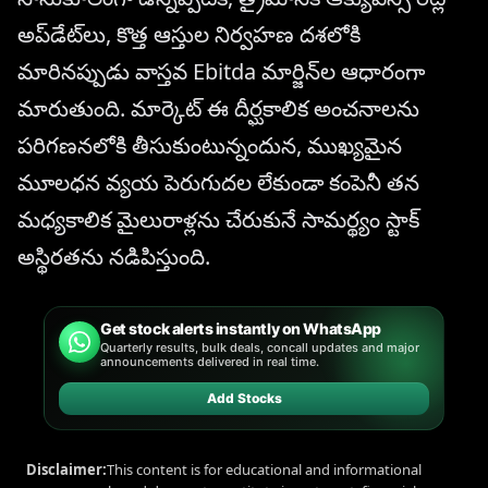
అప్‌డేట్‌లు, కొత్త ఆస్తుల నిర్వహణ దశలోకి
మారినప్పుడు వాస్తవ Ebitda మార్జిన్‌ల ఆధారంగా
మారుతుంది. మార్కెట్ ఈ దీర్ఘకాలిక అంచనాలను
పరిగణనలోకి తీసుకుంటున్నందున, ముఖ్యమైన
మూలధన వ్యయ పెరుగుదల లేకుండా కంపెనీ తన
మధ్యకాలిక మైలురాళ్లను చేరుకునే సామర్థ్యం స్టాక్
అస్థిరతను నడిపిస్తుంది.
Get stock alerts instantly on WhatsApp
Quarterly results, bulk deals, concall updates and major
announcements delivered in real time.
Add Stocks
Disclaimer:
This content is for educational and informational