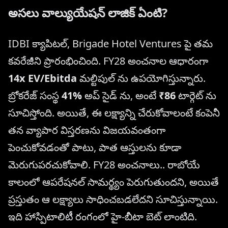
అసలు వాల్యుయేషన్ లాజిక్ ఏంటి?
IDBI క్యాపిటల్, Brigade Hotel Ventures పై తమ
కవరేజీని ప్రారంభించింది. FY28 అంచనాల ఆధారంగా
14x EV/Ebitda
మల్టిపుల్ ను ఉపయోగిస్తున్నారు.
బ్రోకరేజ్ సంస్థ
41%
అప్ సైడ్ ను, అంటే
₹86
టార్గెట్ ను
సూచిస్తోంది. అయితే, ఈ లక్ష్యాన్ని చేరుకోవాలంటే కంపెనీ
తన వ్యాపార విస్తరణను విజయవంతంగా
పెంచుకోవడంతో పాటు, పాత ఆస్తులను కూడా
మెరుగుపరచుకోవాలి. FY28 అంచనాలు.. రాబోయే
కాలంలో ఆపరేషనల్ సామర్థ్యం పెరుగుతుందని, అయితే
ప్రస్తుతం ఆ లక్ష్యాలు సాధించబడలేదని సూచిస్తున్నాయి.
ఇది హాస్పిటాలిటీ రంగంలో హై-బీటా బెట్ లాంటిది.