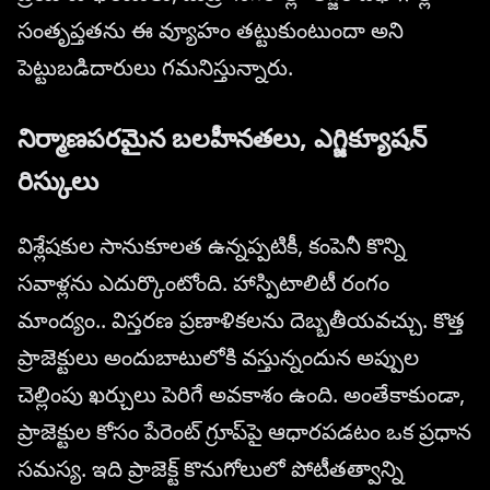
సంతృప్తతను ఈ వ్యూహం తట్టుకుంటుందా అని
పెట్టుబడిదారులు గమనిస్తున్నారు.
నిర్మాణపరమైన బలహీనతలు, ఎగ్జిక్యూషన్
రిస్కులు
విశ్లేషకుల సానుకూలత ఉన్నప్పటికీ, కంపెనీ కొన్ని
సవాళ్లను ఎదుర్కొంటోంది. హాస్పిటాలిటీ రంగం
మాంద్యం.. విస్తరణ ప్రణాళికలను దెబ్బతీయవచ్చు. కొత్త
ప్రాజెక్టులు అందుబాటులోకి వస్తున్నందున అప్పుల
చెల్లింపు ఖర్చులు పెరిగే అవకాశం ఉంది. అంతేకాకుండా,
ప్రాజెక్టుల కోసం పేరెంట్ గ్రూప్‌పై ఆధారపడటం ఒక ప్రధాన
సమస్య. ఇది ప్రాజెక్ట్ కొనుగోలులో పోటీతత్వాన్ని