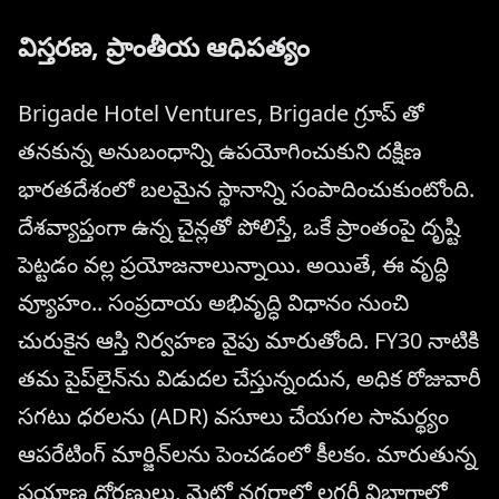
విస్తరణ, ప్రాంతీయ ఆధిపత్యం
Brigade Hotel Ventures, Brigade గ్రూప్ తో
తనకున్న అనుబంధాన్ని ఉపయోగించుకుని దక్షిణ
భారతదేశంలో బలమైన స్థానాన్ని సంపాదించుకుంటోంది.
దేశవ్యాప్తంగా ఉన్న చైన్లతో పోలిస్తే, ఒకే ప్రాంతంపై దృష్టి
పెట్టడం వల్ల ప్రయోజనాలున్నాయి. అయితే, ఈ వృద్ధి
వ్యూహం.. సంప్రదాయ అభివృద్ధి విధానం నుంచి
చురుకైన ఆస్తి నిర్వహణ వైపు మారుతోంది. FY30 నాటికి
తమ పైప్‌లైన్‌ను విడుదల చేస్తున్నందున, అధిక రోజువారీ
సగటు ధరలను (ADR) వసూలు చేయగల సామర్థ్యం
ఆపరేటింగ్ మార్జిన్‌లను పెంచడంలో కీలకం. మారుతున్న
ప్రయాణ ధోరణులు, మెట్రో నగరాల్లో లగ్జరీ విభాగాల్లో