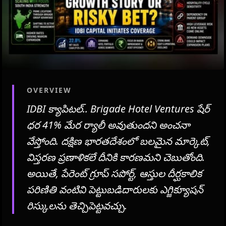
OVERVIEW
IDBI క్యాపిటల్.. Brigade Hotel Ventures షేర్
ధర 41% మేర ర్యాలీ అవుతుందని అంచనా
వేస్తోంది. దక్షిణ భారతదేశంలో బలమైన మార్కెట్,
విస్తరణ ప్రణాళికలే దీనికి కారణమని చెబుతోంది.
అయితే, పేరెంట్ గ్రూప్ సపోర్ట్, ఆస్తుల దీర్ఘకాలిక
పరిణితి వంటివి పెట్టుబడిదారులకు ఎగ్జిక్యూషన్
రిస్కులను తెచ్చిపెట్టవచ్చు.