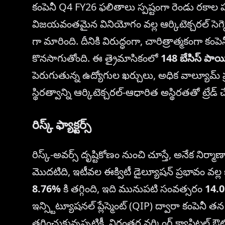
కంపెనీ Q4 FY26 ఫలితాలు స్పష్టంగా రెండు రకాల పని
విజయవంతమైన వినియోగం వల్ల ఆర్కిటెక్చరల్ సెగ్
గా మారింది. దీనికి విరుద్ధంగా, చారిత్రాత్మకంగా కంప
కొనసాగుతోంది. ఈ త్రైమాసికంలో
148 బేసిస్ పాయి
పెరుగుతున్న ఉద్యోగుల ఖర్చులు, అధిక వాల్యూ
స్థిరత్వాన్ని ఆర్కిటెక్చరల్-ఆధారిత అస్థిరతతో ట్రేడ్ చే
రిస్క్ ఫ్యాక్టర్స్
రిస్క్-అవర్స్ దృష్టికోణం నుంచి చూస్తే, అనేక నిర
మొదటిది, ఇటీవల ఈక్విటీ డైల్యూషన్ ప్రభావం వల్ల
8.76%
కి తగ్గింది, ఇది మునుపటి సంవత్సరం
14.
ఇన్స్టిట్యూషనల్ ప్లేస్మెంట్ (QIP) ద్వారా కంపెనీ తన 
తగ్గించుకున్నప్పటికీ, నిరంతర వర్కింగ్ క్యాపిటల్