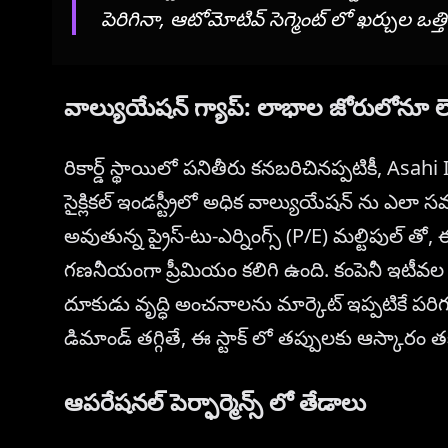
పెరిగినా, ఆటోమోటివ్ సెగ్మెంట్ లో ఖర్చుల ఒత్త
వాల్యుయేషన్ గ్యాప్: లాభాల జోరులోనూ లె
రికార్డ్ స్థాయిలో పనితీరు కనబరిచినప్పటికీ, Asah
సైక్లికల్ ఇండస్ట్రీలో అధిక వాల్యుయేషన్ ను ఎలా సమర
అవుతున్న ప్రైస్-టు-ఎర్నింగ్స్ (P/E) మల్టిపుల్ తో,
గణనీయంగా ప్రీమియం కలిగి ఉంది. కంపెనీ ఇటీవల 
దూకుడు వృద్ధి అంచనాలను మార్కెట్ ఇప్పటికే పరి
డిమాండ్ తగ్గితే, ఈ స్టాక్ లో తప్పులకు ఆస్కారం 
ఆపరేషనల్ పెర్ఫార్మెన్స్ లో తేడాలు