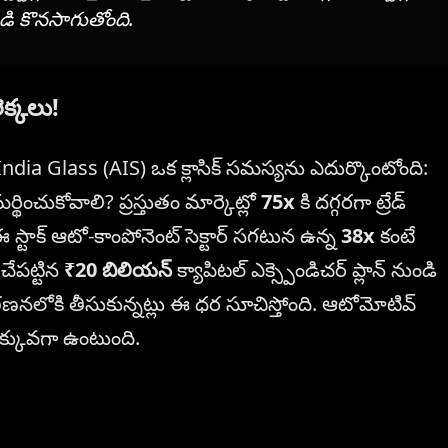
ిడి కొనసాగుతోంది.
క్కలు!
i India Glass (AIS) ఒక క్లాసిక్ సమస్యను ఎదుర్కొంటోంది:
్థించుకోవాలి? ప్రస్తుతం మార్కెట్లో
75x
కి దగ్గరగా ట్రేడ్
 ఈ స్టాక్ ఆటో-కాంపోనెంట్ సెక్టార్ సగటున ఉన్న
38x
కంటే
చేపట్టిన
₹20 బిలియన్
క్యాపిటల్ ఎక్స్పెండిచర్ ప్లాన్ నుండి
గణనలోకి తీసుకున్నట్లు ఈ ధర సూచిస్తోంది. ఆటోమోటివ్
తక్కువగా ఉంటుంది.