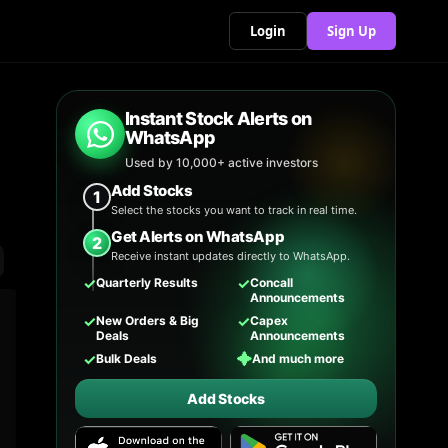
Login
Sign Up
Instant Stock Alerts on
WhatsApp
Used by 10,000+ active investors
Add Stocks
1
Select the stocks you want to track in real time.
Get Alerts on WhatsApp
2
Receive instant updates directly to WhatsApp.
✓
✓
Quarterly Results
Concall
Announcements
✓
✓
New Orders & Big
Capex
Deals
Announcements
✓
✦
Bulk Deals
And much more
Add Stocks