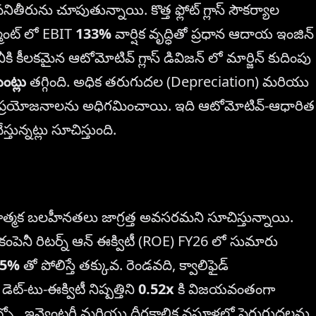
తీరును చూపుతున్నాయి. కొత్త ఫ్లోట్ గ్లాస్ సౌకర్యాల
మెంట్ లో EBIT
133%
వార్షిక వృద్ధితో ప్రధాన ఆదాయ ఇంజిన్
ెనీకి కీలకమైన ఆటోమోటివ్ గ్లాస్ డివిజన్ లో మార్జిన్ కుదింపు
ంట్లు
తగ్గింది. అధిక తరుగుదల (Depreciation) మరియు
మ్ ప్రయోజనాలను అధిగమించాయి. ఇది ఆటోమోటివ్-ఆధారిత
స్తున్నట్లు సూచిస్తుంది.
్మాణాత్మక బలహీనతలు జాగ్రత్త అవసరమని సూచిస్తున్నాయి.
 కంపెనీ రిటర్న్ ఆన్ ఈక్విటీ (ROE) FY26 లో సుమారు
05%
తో పోలిస్తే తక్కువ. రెండవది, క్వాలిఫైడ్
డెట్-టు-ఈక్విటీ నిష్పత్తిని
0.52x
కి విజయవంతంగా
 ఔట్ఫ్లో ఇన్వెంటరీ మరియు దీర్ఘకాలిక వసూళ్లలో పెరుగుదలను