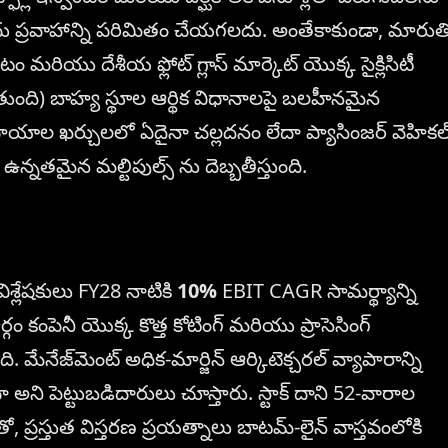
 నగదు ప్రవాహాన్ని పరిమితం చేయగలదు. అంతేకాకుండా, మారుత
మరియు దేశీయ ఫ్లోట్ గ్లాస్ మార్కెట్ యొక్క సైక్లిసిటీ
ుంది) బాహ్య స్థూల ఆర్థిక విధానాలపై బలహీనమైన
ుపాయాల ఖర్చులలో ఏదైనా చల్లదనం లేదా ప్యాసింజర్ వెహికల
 ఉన్నతమైన మల్టిపుల్స్ ను దెబ్బతీస్తుంది.
విశ్లేషకులు FY28 నాటికి
10%
EBIT CAGR సామర్థ్యాన్ని
ం కంపెనీ యొక్క కొత్త కోటింగ్ మరియు ప్రాసెసింగ్
నేజ్‌మెంట్ అధిక-మార్జిన్ ఆర్కిటెక్చరల్ వ్యాపారాన్ని
 అని పెట్టుబడిదారులు చూస్తారు. స్టాక్ దాని 52-వారాల
ప్రస్తుత విస్తరణ ప్రయత్నాలు బాటమ్-లైన్ వాస్తవంలోకి