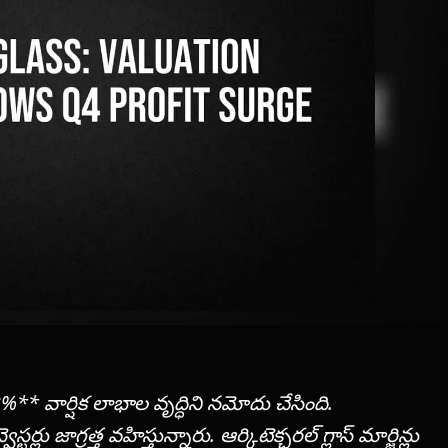
** వార్షిక లాభాల వృద్ధిని నమోదు చేసింది.
లు జాగ్రత్త వహిస్తున్నారు. ఆర్కిటెక్చరల్ గ్లాస్ మార్జిన్లు