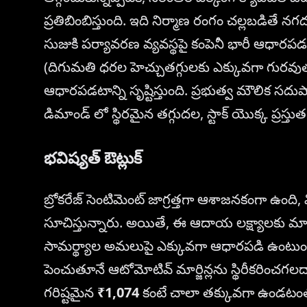
ప్రతిబింబిస్తుంది. ఇది నిర్మాణ రంగం చల్లబడితే
సుజుకి పర్యావరణ వ్యవస్థపై కంపెనీ భారీ ఆధారపడటం 
(దిగుమతి ధరల హెచ్చుతగ్గులకు ఎక్కువగా గురవుత
ఆధారపడటాన్ని సృష్టిస్తుంది. ప్రభుత్వ మౌలిక సద
డిమాండ్ లో స్థిరమైన తగ్గుదల, స్టాక్ యొక్క ప్రస్తుత
భవిష్యత్ ఔట్లుక్
బ్రోకరేజ్ సెంటిమెంట్ జాగ్రత్తగా ఆశాజనకంగా ఉంది, 
సూచిస్తున్నారు. అయితే, ఈ ఆదాయ లక్ష్యాలకు మార్గ
సామర్థ్యాల అమలుపై ఎక్కువగా ఆధారపడి ఉంటుంది. మే
పెంచుతూనే ఆటోమోటివ్ మార్జిన్లను స్థిరీకరించగలదా
గరిష్టమైన
₹1,074
కంటే చాలా తక్కువగా ఉండటంతో, 