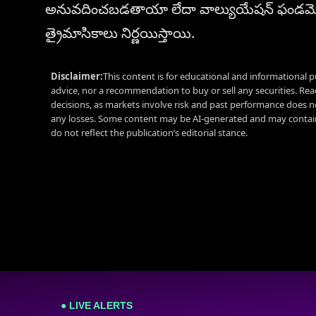
అనువదించబడతాయా లేదా వాల్యుయేషన్ ఫండమెంటల
త్రైమాసికాలు నిర్ణయిస్తాయి.
Disclaimer:
This content is for educational and informational p
advice, nor a recommendation to buy or sell any securities. Re
decisions, as markets involve risk and past performance does no
any losses. Some content may be AI-generated and may contain
do not reflect the publication’s editorial stance.
● LIVE ALERTS