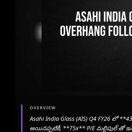
OVERVIEW
Asahi India Glass (AIS) Q4 FY26 లో **43%
అయినప్పటికీ, **75x** P/E మల్టిపుల్ తో ఇన్వెస్టర్