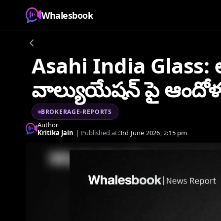
Whalesbook
Asahi India Glass: లా
వాల్యుయేషన్ పై ఆందో
BROKERAGE-REPORTS
Author
Kritika Jain
|
Published at:
3rd June 2026, 2:15 pm