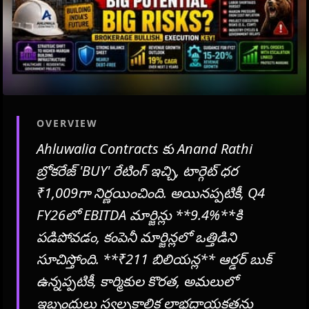
OVERVIEW
Ahluwalia Contracts కు Anand Rathi
బ్రోకరేజ్ 'BUY' రేటింగ్ ఇచ్చి, టార్గెట్ ధర
₹1,009గా నిర్ణయించింది. అయినప్పటికీ, Q4
FY26లో EBITDA మార్జిన్లు **9.4%**కి
పడిపోవడం, కంపెనీ మార్జిన్లలో ఒత్తిడిని
సూచిస్తోంది. **₹211 బిలియన్ల** ఆర్డర్ బుక్
ఉన్నప్పటికీ, కార్మికుల కొరత, అమలులో
ఇబ్బందులు స్వల్పకాలిక లాభదాయకతను