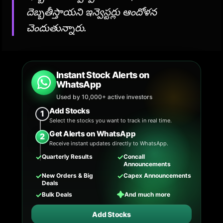
దెబ్బతీస్తాయని ఇన్వెస్టర్లు ఆందోళన
చెందుతున్నారు.
Instant Stock Alerts on
WhatsApp
Used by 10,000+ active investors
Add Stocks
1
Select the stocks you want to track in real time.
Get Alerts on WhatsApp
2
Receive instant updates directly to WhatsApp.
✓
✓
Quarterly Results
Concall
Announcements
✓
✓
New Orders & Big
Capex Announcements
Deals
✓
✦
Bulk Deals
And much more
Add Stocks