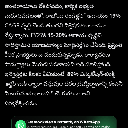
అంతరాయాలు లేకపోవడం, కార్మిక లభ్యత
మెరుగుపడటంతో, రాబోయే రెండేళ్లలో ఆదాయం
19%
CAGR వృద్ధి చెందుతుందని విశ్లేషకులు అంచనా
వేస్తున్నారు. FY27కి
15-20%
ఆదాయ వృద్ధిని
సాధిస్తామని యాజమాన్యం మార్గనిర్దేశం చేసింది. ప్రస్తుత
కీలక ప్రాజెక్టులు ఊపందుకున్నప్పుడు, కార్యాచరణ
సామర్థ్యాలు మెరుగుపడతాయని ఇది సూచిస్తోంది.
ఇన్వెస్టర్లకు కీలకం ఏమిటంటే,
89%
ఎస్కలేషన్-లింక్డ్
ఆర్డర్ బుక్ ద్వారా వస్తువుల ధరల ద్రవ్యోల్బణాన్ని కంపెనీ
విజయవంతంగా బదిలీ చేయగలదా అని
పర్యవేక్షించడం.
Get stock alerts instantly on WhatsApp
Quarterly results, bulk deals, concall updates and major