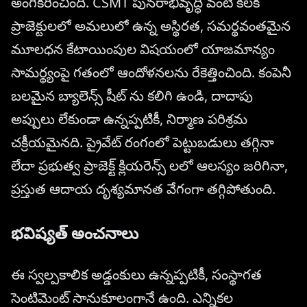
అంగీకరించింది. CSMT పునరాభివృద్ధి వంటి కీలక
ప్రాజెక్టులలో అమలులో ఉన్న అస్థిరత, సమర్థవంతమైన
మూలధన కేటాయింపుల విషయంలో యాజమాన్యం
సామర్థ్యంపై గతంలో ఆందోళనలను రేకెత్తించింది. కంపెనీ
బలమైన బ్యాలెన్స్ షీట్ ను కలిగి ఉండి, దాదాపు
అప్పులు లేకుండా ఉన్నప్పటికీ, నిర్మాణ పరిశ్రమ
చక్రీయమైనది. ప్రైవేట్ రంగంలో పెట్టుబడులు తగ్గినా
లేదా ప్రభుత్వ ప్రాజెక్ట్ క్లియరెన్స్ లలో ఆలస్యం జరిగినా,
ప్రస్తుత ఆదాయ దృశ్యమానత వేగంగా తగ్గిపోతుంది.
భవిష్యత్ అంచనాలు
ఈ స్వల్పకాలిక అడ్డంకులు ఉన్నప్పటికీ, సంస్థాగత
సెంటిమెంట్ సానుకూలంగానే ఉంది. ఎన్నికల