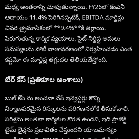
మధ్య అంతరాన్ని చూపుతున్నాయి. FY26లో కంపెనీ
ఆదాయం
11.4%
పెరిగినప్పటికీ, EBITDA మార్జిన్లు
చివరి త్రైమాసికంలో **9.4%**కి తగ్గాయి.
పెరుగుతున్న కార్మిక వ్యయాలు, సైట్-నిర్దిష్ట అమలు
సమస్యలను పోటీ వాతావరణంలో నిర్వహించడం ఎంత
కష్టమో ఈ మార్జిన్ల తగ్గుదల తెలియజేస్తోంది.
బేర్ కేస్ (ప్రతికూల అంశాలు)
బుల్ కేస్ ను అంచనా వేసే ఇన్వెస్టర్లు కొన్ని
నిర్మాణపరమైన రిస్కులను పరిగణనలోకి తీసుకోవాలి.
పరిశ్రమ అంతటా కార్మికుల కొరత ఉందని, ఇది ప్రాజెక్ట్
టైమ్ లైన్లను ప్రభావితం చేస్తుందని యాజమాన్యం