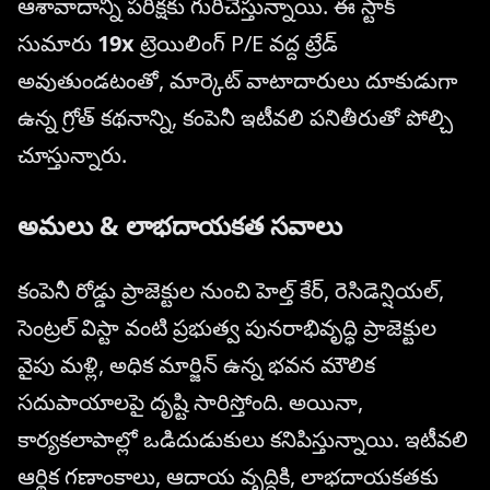
ఆశావాదాన్ని పరీక్షకు గురిచేస్తున్నాయి. ఈ స్టాక్
సుమారు
19x
ట్రెయిలింగ్ P/E వద్ద ట్రేడ్
అవుతుండటంతో, మార్కెట్ వాటాదారులు దూకుడుగా
ఉన్న గ్రోత్ కథనాన్ని, కంపెనీ ఇటీవలి పనితీరుతో పోల్చి
చూస్తున్నారు.
అమలు & లాభదాయకత సవాలు
కంపెనీ రోడ్డు ప్రాజెక్టుల నుంచి హెల్త్ కేర్, రెసిడెన్షియల్,
సెంట్రల్ విస్టా వంటి ప్రభుత్వ పునరాభివృద్ధి ప్రాజెక్టుల
వైపు మళ్లి, అధిక మార్జిన్ ఉన్న భవన మౌలిక
సదుపాయాలపై దృష్టి సారిస్తోంది. అయినా,
కార్యకలాపాల్లో ఒడిదుడుకులు కనిపిస్తున్నాయి. ఇటీవలి
ఆర్థిక గణాంకాలు, ఆదాయ వృద్ధికి, లాభదాయకతకు