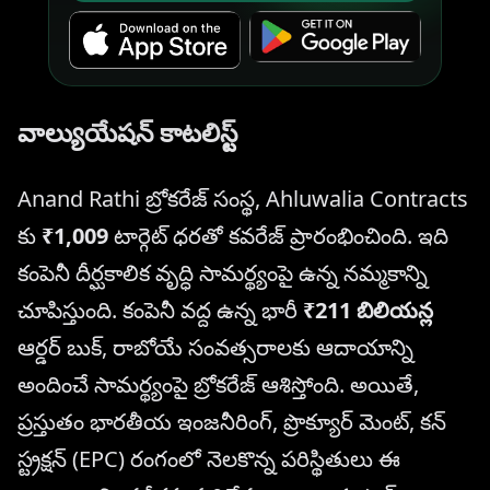
వాల్యుయేషన్ కాటలిస్ట్
Anand Rathi బ్రోకరేజ్ సంస్థ, Ahluwalia Contracts
కు
₹1,009
టార్గెట్ ధరతో కవరేజ్ ప్రారంభించింది. ఇది
కంపెనీ దీర్ఘకాలిక వృద్ధి సామర్థ్యంపై ఉన్న నమ్మకాన్ని
చూపిస్తుంది. కంపెనీ వద్ద ఉన్న భారీ
₹211 బిలియన్ల
ఆర్డర్ బుక్, రాబోయే సంవత్సరాలకు ఆదాయాన్ని
అందించే సామర్థ్యంపై బ్రోకరేజ్ ఆశిస్తోంది. అయితే,
ప్రస్తుతం భారతీయ ఇంజనీరింగ్, ప్రొక్యూర్ మెంట్, కన్
స్ట్రక్షన్ (EPC) రంగంలో నెలకొన్న పరిస్థితులు ఈ