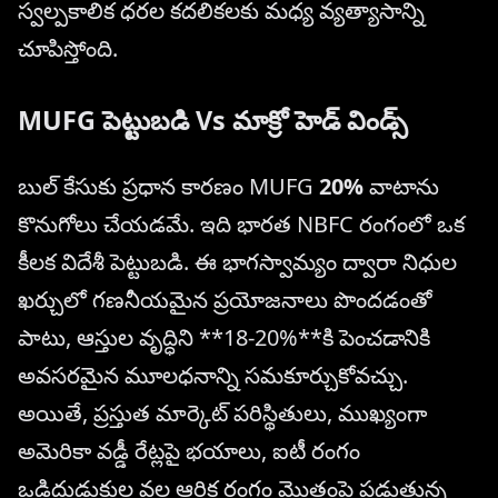
స్వల్పకాలిక ధరల కదలికలకు మధ్య వ్యత్యాసాన్ని
చూపిస్తోంది.
MUFG పెట్టుబడి Vs మాక్రో హెడ్ విండ్స్
బుల్ కేసుకు ప్రధాన కారణం MUFG
20%
వాటాను
కొనుగోలు చేయడమే. ఇది భారత NBFC రంగంలో ఒక
కీలక విదేశీ పెట్టుబడి. ఈ భాగస్వామ్యం ద్వారా నిధుల
ఖర్చులో గణనీయమైన ప్రయోజనాలు పొందడంతో
పాటు, ఆస్తుల వృద్ధిని **18-20%**కి పెంచడానికి
అవసరమైన మూలధనాన్ని సమకూర్చుకోవచ్చు.
అయితే, ప్రస్తుత మార్కెట్ పరిస్థితులు, ముఖ్యంగా
అమెరికా వడ్డీ రేట్లపై భయాలు, ఐటీ రంగం
ఒడిదుడుకుల వల్ల ఆర్థిక రంగం మొత్తంపై పడుతున్న