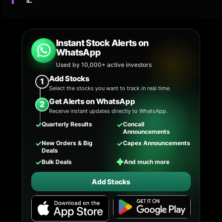
Instant Stock Alerts on
WhatsApp
Used by 10,000+ active investors
Add Stocks
1
Select the stocks you want to track in real time.
Get Alerts on WhatsApp
2
Receive instant updates directly to WhatsApp.
✓
✓
Quarterly Results
Concall
Announcements
✓
✓
New Orders & Big
Capex Announcements
Deals
✓
✦
Bulk Deals
And much more
Add Stocks