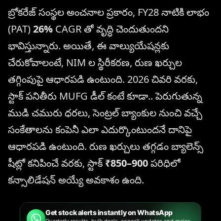
బ్రోకరేజ్ సంస్థల అంచనాల ప్రకారం, FY28 నాటికి లాభం
(PAT)
26%
CAGR తో వృద్ధి చెందుతుందని
భావిస్తున్నారు. అయితే, ఈ వాల్యుయేషన్లకు
చేరుకోవాలంటే, NIM ల స్థిరీకరణ, రుణ ఖర్చుల
తగ్గింపుపై ఆధారపడి ఉంటుంది. 2026 చివరి వరకు,
స్టాక్ పనితీరు MUFG డీల్ కంటే కూడా.. పెరుగుతున్న
ముడి చమురు ధరలు, సెంట్రల్ బ్యాంకుల నుంచి వచ్చే
సంకేతాలను కంపెనీ ఎలా ఎదుర్కొంటుందనే దానిపై
ఆధారపడి ఉంటుంది. రుణ ఖర్చులు తగ్గడం బ్యాలెన్స్
షీట్లో కనిపించే వరకు, స్టాక్
₹850–900
పరిధిలో
కన్సాలిడేషన్ అయ్యే అవకాశం ఉంది.
Get stock alerts instantly on WhatsApp
Quarterly results, bulk deals, concall updates and major