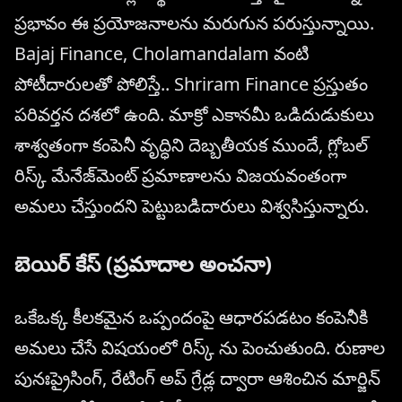
ప్రభావం ఈ ప్రయోజనాలను మరుగున పరుస్తున్నాయి.
Bajaj Finance, Cholamandalam వంటి
పోటీదారులతో పోలిస్తే.. Shriram Finance ప్రస్తుతం
పరివర్తన దశలో ఉంది. మాక్రో ఎకానమీ ఒడిదుడుకులు
శాశ్వతంగా కంపెనీ వృద్ధిని దెబ్బతీయక ముందే, గ్లోబల్
రిస్క్ మేనేజ్‌మెంట్ ప్రమాణాలను విజయవంతంగా
అమలు చేస్తుందని పెట్టుబడిదారులు విశ్వసిస్తున్నారు.
బెయిర్ కేస్ (ప్రమాదాల అంచనా)
ఒకేఒక్క కీలకమైన ఒప్పందంపై ఆధారపడటం కంపెనీకి
అమలు చేసే విషయంలో రిస్క్ ను పెంచుతుంది. రుణాల
పునఃప్రైసింగ్, రేటింగ్ అప్ గ్రేడ్ల ద్వారా ఆశించిన మార్జిన్