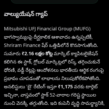
వాల్యుయేషన్ గ్యాప్
Mitsubishi UFJ Financial Group (MUFG)
భాగస్వామ్యంపై దీర్ఘకాలిక ఆశావాదం ఉన్నప్పటికీ,
Shriram Finance షేర్ ఒత్తిడిలోనే కొనసాగుతోంది.
సుమారు
₹2.16 లక్షల కోట్ల
మార్కెట్ క్యాపిటలైజేషన్
కలిగిన ఈ స్టాక్, గ్లోబల్ మార్కెట్లలో రిస్క్ తగ్గించుకునే
ధోరణి, వడ్డీ రేట్లపై ఆందోళనలు భారతీయ ఆర్థిక రంగంపై
ప్రభావం చూపడంతో లాభాలను నిలుపుకోలేకపోతోంది.
అనలిస్టులు 'బై' రేటింగ్ ఇస్తూ
₹1,175
వరకు టార్గెట్
ఇచ్చినా, వాస్తవంలో స్టాక్ 52-వారాల గరిష్ట స్థాయిల
నుంచి వెనక్కి తగ్గుతోంది. ఇది కంపెనీ వృద్ధి సామర్థ్యానికి,