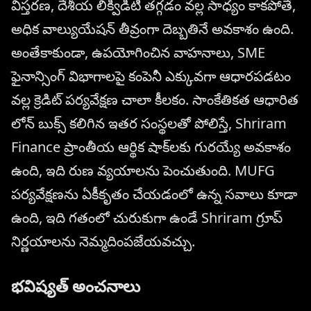
విస్తరణ, దేశీయ లిక్విడిటీ తగ్గడం వల్ల సాధ్యం కాకపోతే,
అధిక వాల్యుయేషన్ తీవ్రంగా దెబ్బతినే అవకాశం ఉంది.
అంతేకాకుండా, ఉపయోగించిన వాహనాలు, SME
ఫైనాన్సింగ్ విభాగాలపై కంపెనీ ఎక్కువగా ఆధారపడటం
వల్ల క్రెడిట్ పర్యవేక్షణ చాలా కీలకం. సాంకేతికత ఆధారిత
లోన్ బుక్స్ కలిగిన ఇతర సంస్థలతో పోలిస్తే, Shriram
Finance ప్రాంతీయ ఆర్థిక షాక్‌లకు గురయ్యే అవకాశం
ఉంది, ఇది రుణ వ్యయాలను పెంచుతుంది. MUFG
పర్యవేక్షణను ఏకీకృతం చేయడంలో ఉన్న సవాలు కూడా
ఉంది, ఇది గతంలో చురుకుగా ఉండే Shriram గ్రూప్
నిర్ణయాలను నెమ్మదింపజేయవచ్చు.
భవిష్యత్ అంచనాలు