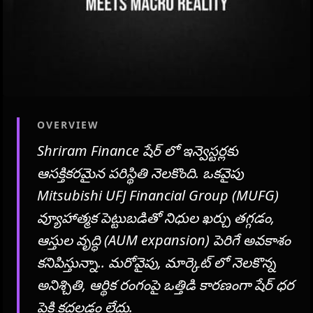
OVERVIEW
Shriram Finance షేర్ లో ఇన్వెస్టర్లకు
ఆసక్తికరమైన పరిస్థితి నెలకొంది. ఒకవైపు
Mitsubishi UFJ Financial Group (MUFG)
వ్యూహాత్మక పెట్టుబడితో నిధుల ఖర్చు తగ్గడం,
ఆస్తుల వృద్ధి (AUM expansion) పెరిగే అవకాశం
కనిపిస్తున్నా.. మరోవైపు, మార్కెట్ లో నెలకొన్న
అనిశ్చితి, ఆర్థిక రంగంపై ఒత్తిడి కారణంగా షేర్ ధర
పైకి కదలడం లేదు.