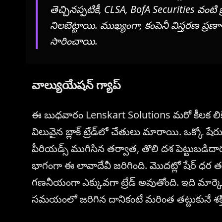
తెచ్చినప్పటికీ, CLSA, BofA Securities వంటి బ
నిలబెట్టాయి. ముఖ్యంగా, కంపెనీ విస్తరణ ప్రణ
సారించాయి.
వాల్యుయేషన్ గ్యాప్
ఈ బుధవారం Lenskart Solutions మరో కీలక లిక్వ
విలువైన బ్లాక్ ట్రేడ్‌లో చేతులు మారాయి. ఒక్కో షే
పీరియడ్స్ ముగిసిన తర్వాత, తొలి దశ పెట్టుబడిదా
భాగంగా ఈ లావాదేవీ జరిగింది. మొదట్లో షేర్ ధర త
గణనీయంగా ఎక్కువగా ట్రేడ్ అవుతోంది. ఇది మార్కెట్ 
సమయంలో జరిగిన దానికంటే మరింత తట్టుకునే శక్తితో 