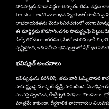
పొరపాట్లకు కూడా పెద్దగా ఆస్కారం లేదు. తక్షణ లాభా
Lenskart అధిక మూలధన వ్యయంతో కూడిన హైపర్-
లాభదాయకతను మెరుగుపరచడంలో యాజమాన్యం పురో
ఈ మార్జిన్లను కొనసాగించగల సామర్థ్యంపై పెట్టుబడిద
డీల్స్ తరచుగా జరగడం (మేలో జరిగిన భారీ ₹5,315 కో
సృష్టిస్తోంది, ఇది సమీప భవిష్యత్తులో షేర్ ధర ప
భవిష్యత్ అంచనాలు
భవిష్యత్తును పరిశీలిస్తే, తమ భారీ ఓమ్నిఛానల్ 
సామర్థ్యంపై మార్కెట్ దృష్టి సారించింది. ఏక
సూచిస్తున్నందున, కేంద్రీకృత సరఫరా గొలుసులు, క్లౌడ్
మాత్రమే కాకుండా, దీర్ఘకాలిక వాటాదారుల విలువకు 