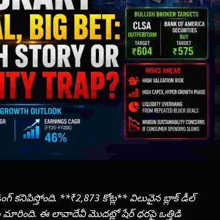
గ్ కనిపిస్తోంది. **₹2,873 కోట్ల** విలువైన బ్లాక్ డీల్
మారింది. ఈ లావాదేవీ మొదట్లో షేర్ ధరపై ఒత్తిడి