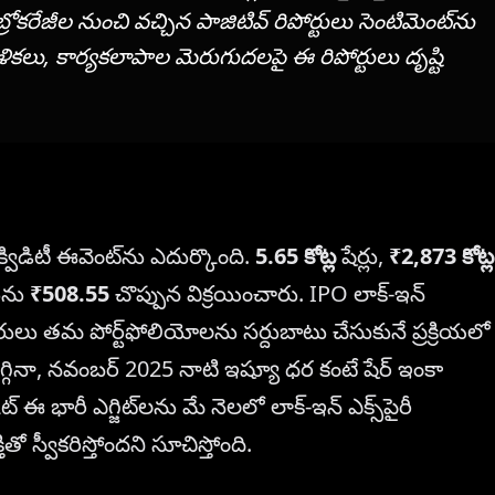
్రోకరేజీల నుంచి వచ్చిన పాజిటివ్ రిపోర్టులు సెంటిమెంట్‌ను
ాళికలు, కార్యకలాపాల మెరుగుదలపై ఈ రిపోర్టులు దృష్టి
ిడిటీ ఈవెంట్‌ను ఎదుర్కొంది.
5.65 కోట్ల
షేర్లు,
₹2,873 కోట్ల
రును
₹508.55
చొప్పున విక్రయించారు. IPO లాక్-ఇన్
రులు తమ పోర్ట్‌ఫోలియోలను సర్దుబాటు చేసుకునే ప్రక్రియలో
గ్గినా, నవంబర్ 2025 నాటి ఇష్యూ ధర కంటే షేర్ ఇంకా
ఈ భారీ ఎగ్జిట్‌లను మే నెలలో లాక్-ఇన్ ఎక్స్‌పైరీ
స్వీకరిస్తోందని సూచిస్తోంది.