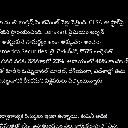
ంచి బుల్లిష్ సెంటిమెంట్ వెల్లువెత్తింది. CLSA ఈ స్టాక్‌పై
వరేజీని ప్రారంభించింది. Lenskart ప్రీమియం అర్బన్
ూడా ఆకట్టుకునే సామర్థ్యం ఇంకా తక్కువగా అంచనా
merica Securities 'బై' రేటింగ్‌తో,
₹575
టార్గెట్‌తో
రం చివరి వరకు రెవెన్యూలో
23%
, ఆదాయంలో
46%
కాంపౌండ
లజీతో కూడిన ఓమ్నిఛానల్ మోడల్, దేశీయంగా, విదేశాల్లో తమ
లబెట్టడానికి కీలకమని విశ్లేషకులు పేర్కొంటున్నారు.
ిర్మాణాత్మక రిస్కులు ఇంకా ఉన్నాయి. కంపెనీ అధిక
ష్పత్తితో ట్రేడ్ అవుతుండటం వల్ల, కార్యకలాపాల్లో చిన్న