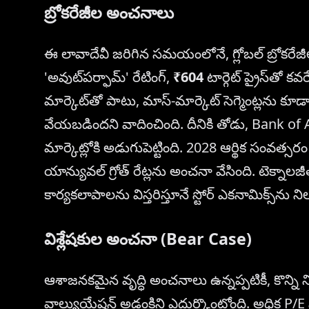
బ్రోకరేజీల అంచనాలు
ఈ లావాదేవీ జరిగిన సమయంలోనే, గ్లోబల్ బ్రోకరేజీల ను
'అవుట్‌పర్ఫామ్' రేటింగ్,
₹604
టార్గెట్ ప్రైస్‌తో క
మార్కెట్‌తో పాటు, మాస్-మార్కెట్ సెగ్మెంట్లను క
వేయబడిందని వాదించింది. దీనికి తోడు, Bank of A
మార్కెట్లోకి అడుగుపెట్టింది. 2028 ఆర్థిక సంవత్స
యాన్యువల్ గ్రోత్ రేట్లను అంచనా వేసింది. టెక్నా
కార్యకలాపాలను విస్తరిస్తూనే స్టోర్ ఎకనామిక్స్‌ను ని
విశ్లేషకుల అంచనా (Bear Case)
ఆశాజనకమైన వృద్ధి అంచనాలు ఉన్నప్పటికీ, కొన్ని న
వాల్యుయేషన్ అడ్డంకిని ఎదుర్కొంటోంది. అధిక P/E ని