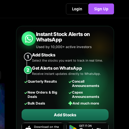
Login
Sign Up
Instant Stock Alerts on
WhatsApp
Used by 10,000+ active investors
Add Stocks
1
Select the stocks you want to track in real time.
Get Alerts on WhatsApp
2
Receive instant updates directly to WhatsApp.
✓
✓
Quarterly Results
Concall
Announcements
✓
✓
New Orders & Big
Capex
Deals
Announcements
✓
✦
Bulk Deals
And much more
Add Stocks