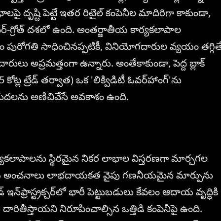
లపై దృష్టి పెట్టే ఇతర రిటైల్ కంపెనీల మాదిరిగా కాకుండా,
గ్రోత్ దశలో ఉంది. అంతర్జాతీయ కార్యకలాపాల
గతి సాధించినప్పటికీ, వినియోగదారుల వ్యయం తగ్గిత
ారులు అప్రమత్తంగా ఉన్నారు. అంతేకాకుండా, పెద్ద బ్లాక్
ట్ల ట్రేడ్ తర్వాత) ఒక 'లిక్విడిటీ ఓవర్‌హాంగ్'ను
ెరుగుదలను అణిచివేసే అవకాశం ఉంది.
కార్యకలాపాలను స్థిరమైన నికర లాభాల విస్తరణగా మార్చగల
ాభిప్రాయ అంచనాలు లాభదాయకత వైపు గణనీయమైన మార్పును
 ఇన్‌ఫ్రాస్ట్రక్చర్‌లో భారీ పెట్టుబడులు కేవలం ఆదాయ వృద్ధికి
దారితీస్తాయని నిరూపించాల్సిన ఒత్తిడి కంపెనీపై ఉంది.