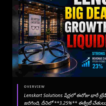
OVERVIEW
Lenskart Solutions షేర్లలో ఈరోజు భారీ ట్రేడిం
జరిగింది, దీనిలో **3.25%** ఈక్విటీ చేతులు 