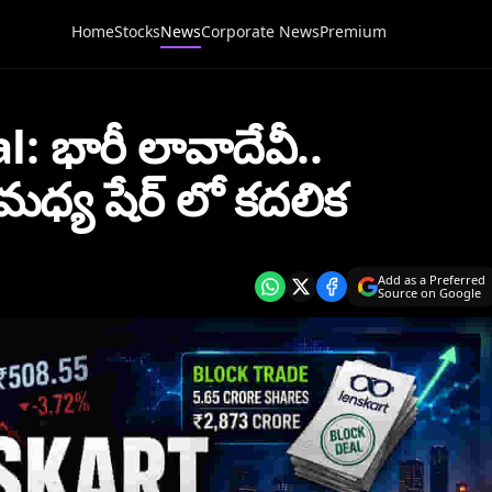
Home
Stocks
News
Corporate News
Premium
 భారీ లావాదేవీ..
ధ్య షేర్ లో కదలిక
Add as a Preferred
Source on Google