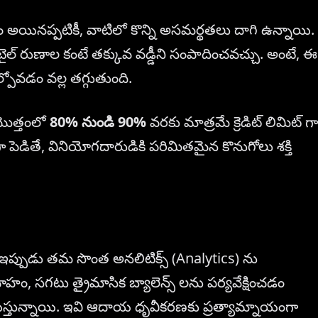
 మార్గం అయినప్పటికీ, వాటిలో కొన్ని అసమర్థతలు దాగి ఉన్నాయి.
ిటైల్ రుణాల కంటే తక్కువ వడ్డీని సంపాదించవచ్చు. అంటే, ఈ
్పోవడం వల్ల తగ్గుతుంది.
మొత్తంలో
80% నుండి 90%
వరకు మాత్రమే క్రెడిట్ లిమిట్ గా
 గా పెడితే, వినియోగదారుడికి పరిమితమైన కొనుగోలు శక్తి
ు ఇప్పుడు తమ సొంత అనలిటిక్స్ (Analytics) ను
ాహం, సగటు త్రైమాసిక బ్యాలెన్స్ లను పర్యవేక్షించడం
ేటాయిస్తున్నాయి. ఇవి ఆదాయ ధృవీకరణకు ప్రత్యామ్నాయంగా