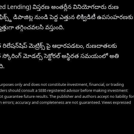
lized Lending) విస్తరణ అంతర్లీన వినియోగదారు రుణ
ఫిక్స్డ్ డిపాజిట్ల నుండి పెద్ద ఎత్తున లిక్విడిటీ ఉపసంహరణకు
త్తుగా తగ్గించవలసి వస్తుంది.
లేషన్‌షిప్ మెట్రిక్స్ పై ఆధారపడటం, రుణదాతలకు
గత స్కోరింగ్ మోడల్స్ సెక్టోరల్ అస్థిరత సమయంలో అతి
ి.
urposes only and does not constitute investment, financial, or trading
aders should consult a SEBI-registered advisor before making investment
t guarantee future results. The publisher and authors accept no liability for
 errors; accuracy and completeness are not guaranteed. Views expressed