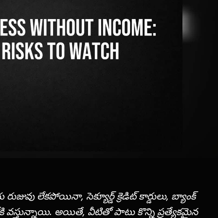
ుజువు లేకపోయినా, సెక్యూర్డ్ క్రెడిట్ కార్డులు, బ్యాంక్
వస్తున్నాయి. అయితే, వీటితో పాటు కొన్ని ప్రత్యేకమైన