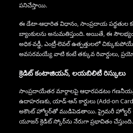
పనిచేస్తాయి.
ఈ డేటా-ఆధారిత విధానం, సాంప్రదాయ పద్ధతుల కంటే ఖ
బ్యాంకులను అనుమతిస్తుంది. అయితే, ఈ సౌలభ్యం తర
అధిక-వడ్డీ, ఎంట్రీ-లెవల్ ఉత్పత్తులలో చిక్కుక
అవసరమయ్యే వాటి కంటే తక్కువ రివార్డులు, ప్ర
క్రెడిట్ కంటాజియన్, లయబిలిటీ రిస్కులు
సాంప్రదాయేతర మార్గాలపై ఆధారపడటం గణనీయమైన
ఉదాహరణకు, యాడ్-ఆన్ కార్డులు (Add-on Cards),
అకౌంట్ హోల్డర్‌తో ముడిపెడతాయి. ప్రైమరీ హోల్డర్ 
యూజర్ క్రెడిట్ స్కోర్‌ను నేరుగా ప్రభావితం చేస్తుంది.