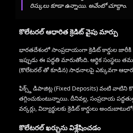
రిస్కులు కూడా ఉన్నాయి. అవేంటో చూద్దాం.
కొలేటరల్ ఆధారిత క్రెడిట్ వైపు మార్పు
భారతదేశంలో సాంప్రదాయంగా క్రెడిట్ కార్డుల జారీకి
ఇప్పుడు ఈ పద్ధతి మారుతోంది. ఆర్థిక సంస్థలు తమ కస్టమ
(కొలేటరల్ తో కూడిన) సాధనాలపై ఎక్కువగా ఆధా
ఫిక్స్డ్ డిపాజిట్ల (Fixed Deposits) వంటి వాటిని కొ
తగ్గించుకుంటున్నాయి. దీనివల్ల, సంప్రదాయ పద్ధతుల్ల
వర్కర్లు, విద్యార్థులకు క్రెడిట్ కార్డులు అందుబాటులో
కొలేటరల్ ఖర్చును విశ్లేషించడం