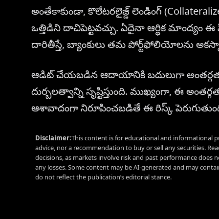
అంతేకాకుండా, కొలేటరలైజ్డ్ లెండింగ్ (Collatera
ఒత్తిడిని దాచిపెట్టవచ్చు. ఏదైనా ఆర్థిక మాంద్యం ఈ 
దారితీస్తే, బ్యాంకులు తమ పోర్ట్‌ఫోలియోలను అకస్మా
ఆడిట్ చేయబడిన ఆదాయానికి బదులుగా అంతర్గత రి
దుర్బలత్వాన్ని సృష్టిస్తుంది. ముఖ్యంగా, ఈ అంతర్
ఆశావాదంగా నిరూపించబడితే ఈ రిస్క్ పెరుగుతుంద
Disclaimer:
This content is for educational and informational p
advice, nor a recommendation to buy or sell any securities. Re
decisions, as markets involve risk and past performance does no
any losses. Some content may be AI-generated and may contain
do not reflect the publication’s editorial stance.