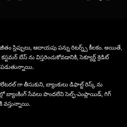
 జీతం స్లిప్పులు, ఆదాయపు పన్ను రిటర్న్స్ కీలకం. అయితే,
ర్ బేస్ ను విస్తరించుకోవడానికి, సెక్యూర్డ్ క్రెడిట్
రపడుతున్నాయి.
లేటరల్ గా తీసుకుని, బ్యాంకులు డిఫాల్ట్ రిస్క్ ను
ో బ్యాంకింగ్ సేవలు పొందలేని సెల్ఫ్-ఎంప్లాయిడ్, గిగ్
కి వస్తున్నాయి.