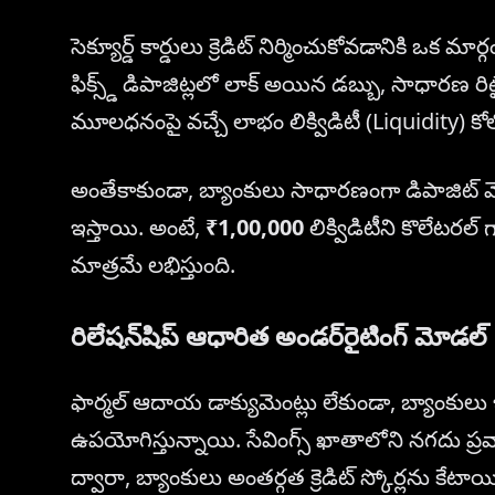
సెక్యూర్డ్ కార్డులు క్రెడిట్ నిర్మించుకోవడానికి ఒక
ఫిక్స్డ్ డిపాజిట్లలో లాక్ అయిన డబ్బు, సాధారణ ర
మూలధనంపై వచ్చే లాభం లిక్విడిటీ (Liquidity) కోల
అంతేకాకుండా, బ్యాంకులు సాధారణంగా డిపాజిట్ 
ఇస్తాయి. అంటే,
₹1,00,000
లిక్విడిటీని కొలేటరల్
మాత్రమే లభిస్తుంది.
రిలేషన్‌షిప్ ఆధారిత అండర్‌రైటింగ్ మోడల్
ఫార్మల్ ఆదాయ డాక్యుమెంట్లు లేకుండా, బ్యాంకుల
ఉపయోగిస్తున్నాయి. సేవింగ్స్ ఖాతాలోని నగదు ప్రవ
ద్వారా, బ్యాంకులు అంతర్గత క్రెడిట్ స్కోర్లను క