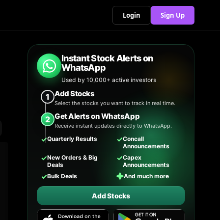
Login
Sign Up
Instant Stock Alerts on
WhatsApp
Used by 10,000+ active investors
Add Stocks
1
Select the stocks you want to track in real time.
Get Alerts on WhatsApp
2
Receive instant updates directly to WhatsApp.
✓
✓
Quarterly Results
Concall
Announcements
✓
✓
New Orders & Big
Capex
Deals
Announcements
✓
✦
Bulk Deals
And much more
Add Stocks