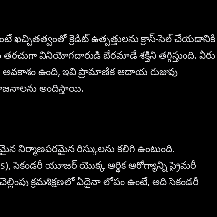
చ్చితత్వంతో క్రెడిట్ ఉత్పత్తులను క్రాస్-సెల్ చేయడానికి
చుగా వినియోగదారుడి బేరమాడే శక్తిని తగ్గిస్తుంది. వీరు
ుపోయే అవకాశం ఉంది, ఇవి ప్రామాణిక ఆదాయ రుజువు
యోజనాలను అందిస్తాయి.
 నిర్మాణపరమైన రిస్కులను కలిగి ఉంటుంది.
 సెకండరీ యూజర్ యొక్క ఆర్థిక ఆరోగ్యాన్ని ప్రైమరీ
చెల్లింపు క్రమశిక్షణలో ఏదైనా లోపం ఉంటే, అది సెకండరీ