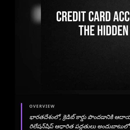
OVERVIEW
భారతదేశంలో, క్రెడిట్ కార్డు పొందడానికి ఆదాయ ర
రిలేషన్‌షిప్ ఆధారిత పద్ధతులు అందుబాటులోకి 