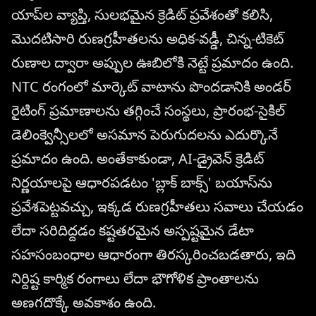
యాప్‌ల వ్యాప్తి, సులభమైన క్రెడిట్ ప్రవేశంతో కలిసి,
మొదటిసారి రుణగ్రహీతలను అధిక-వడ్డీ, చిన్న-టికెట్
రుణాల ద్వారా అప్పుల ఊబిలోకి నెట్టే ప్రమాదం ఉంది.
NTC రంగంలో మార్కెట్ వాటాను పొందడానికి అండర్
రైటింగ్ ప్రమాణాలను తగ్గించే సంస్థలు, ప్రారంభ-సైకిల్
డెలింక్వెన్సీలలో అసమాన పెరుగుదలను ఎదుర్కొనే
ప్రమాదం ఉంది. అంతేకాకుండా, AI-డ్రైవెన్ క్రెడిట్
నిర్ణయాలపై ఆధారపడటం 'బ్లాక్ బాక్స్' బయాస్‌ను
ప్రవేశపెట్టవచ్చు, ఇక్కడ రుణగ్రహీతలు సవాలు చేయడం
లేదా సరిదిద్దడం కష్టతరమైన అస్పష్టమైన డేటా
సహసంబంధాల ఆధారంగా తిరస్కరించబడతారు, ఇది
నిర్దిష్ట కార్మిక రంగాలు లేదా భౌగోళిక ప్రాంతాలను
అణగదొక్కే అవకాశం ఉంది.