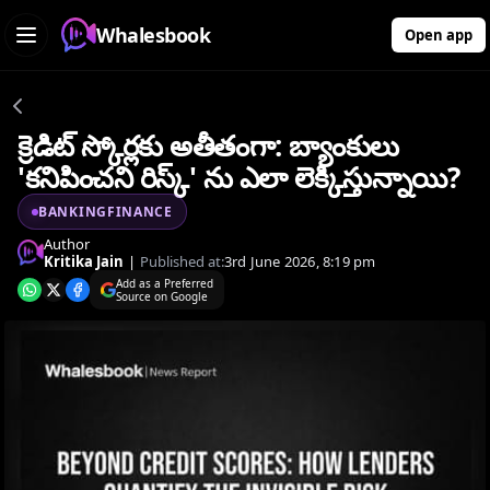
Whalesbook
Open app
క్రెడిట్ స్కోర్లకు అతీతంగా: బ్యాంకులు
'కనిపించని రిస్క్' ను ఎలా లెక్కిస్తున్నాయి?
BANKINGFINANCE
Author
Kritika Jain
|
Published at:
3rd June 2026, 8:19 pm
Add as a Preferred
Source on Google