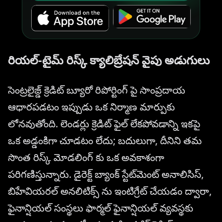
రియల్-టైమ్ రిస్క్ క్యాలిబ్రేషన్ వైపు అడుగులు
సెంట్రలైజ్డ్ క్రెడిట్ బ్యూరో రిపోర్టింగ్ పై సాంప్రదాయ
ఆధారపడటం ఇప్పుడు ఒక నిర్మాణ మార్పుకు
లోనవుతోంది. లెండర్లు క్రెడిట్ ఫైల్ లేకపోవడాన్ని ఇకపై
ఒక అడ్డంకిగా చూడటం లేదు; బదులుగా, దీనిని తమ
సొంత రిస్క్ మోడలింగ్ కు ఒక అవకాశంగా
పరిగణిస్తున్నారు. డైరెక్ట్ బ్యాంక్ స్టేట్‌మెంట్ అనాలిసిస్,
బిహేవియరల్ అనలిటిక్స్ ను ఇంటిగ్రేట్ చేయడం ద్వారా,
ఫైనాన్షియల్ సంస్థలు ఫార్మల్ ఫైనాన్షియల్ వ్యవస్థకు