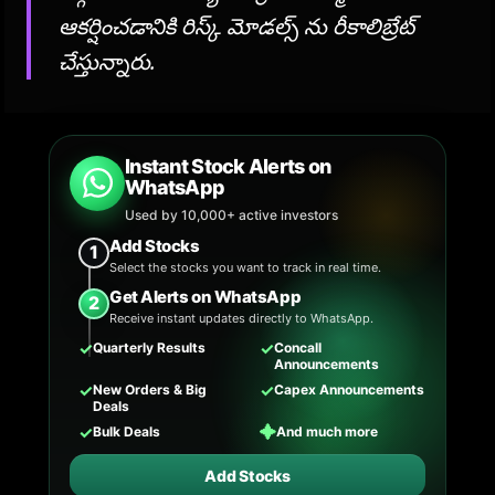
ఆకర్షించడానికి రిస్క్ మోడల్స్ ను రీకాలిబ్రేట్
చేస్తున్నారు.
Instant Stock Alerts on
WhatsApp
Used by 10,000+ active investors
Add Stocks
1
Select the stocks you want to track in real time.
Get Alerts on WhatsApp
2
Receive instant updates directly to WhatsApp.
✓
✓
Quarterly Results
Concall
Announcements
✓
✓
New Orders & Big
Capex Announcements
Deals
✓
✦
Bulk Deals
And much more
Add Stocks