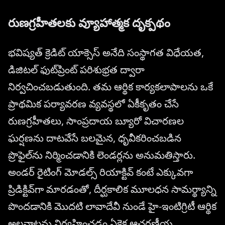
రుణగ్రహీతలకు వ్యూహాత్మక దృక్పథం
భవిష్యత్ క్రెడిట్ యాక్సెస్ అనేది సంస్థాగత విధేయత,
డిజిటల్ ఫుట్‌ప్రింట్ పరిశుభ్రత ద్వారా
నిర్వచించబడుతుంది. తమ ఆర్థిక కార్యకలాపాలను ఒకే
ప్రాథమిక పర్యావరణ వ్యవస్థలో ఏకీకృతం చేసే
రుణగ్రహీతలు, సాంప్రదాయ బ్యూరో విచారణల
ఘర్షణను దాటవేసే బలమైన, ధృవీకరించబడిన
ప్రొఫైల్‌ను నిర్మించడానికి లెండర్లను అనుమతిస్తారు.
అండర్ రైటింగ్ మోడల్స్ రియాక్టివ్ కంటే ఎక్కువగా
ప్రిడిక్టివ్‌గా మారడంతో, దీర్ఘకాలిక మూలధన సామర్థ్యాన్ని
పొందడానికి మొదటి లావాదేవీ నుండే హై-ఇంటిగ్రిటీ ఆర్థిక
అలవాట్లను నిర్వహించడం ఏకైక ఆచరణీయ