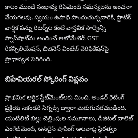
కాలం ముందే సంభావ్య రీపేమెంట్ సమస్యలను అంచనా
వేయగలవు. స్వయం ఉపాధి పొందుతున్నవారికి, స్టాటిక్
వార్షిక పన్ను రిటర్న్‌ల కంటే వాస్తవిక సాల్వెన్సీ
స్నాప్‌షాట్‌ను అందించే ఆటోమేటెడ్ GST
రీకన్సిలియేషన్, బిజినెస్ వింటేజ్ వెరిఫికేషన్‌పై
ప్రాధాన్యత పెరిగింది.
బిహేవియరల్ స్కోరింగ్ విప్లవం
ప్రాథమిక ఆర్థిక స్టేట్‌మెంట్‌లకు మించి, అండర్ రైటింగ్
ప్రక్రియ సెకండరీ సిగ్నల్స్ ద్వారా మెరుగుపరచబడింది.
యుటిలిటీ బిల్లు చెల్లింపుల నమూనాలు, డిజిటల్ వాలెట్
ఎంగేజ్‌మెంట్, ఆన్‌లైన్ షాపింగ్ అలవాట్ల స్థిరత్వం