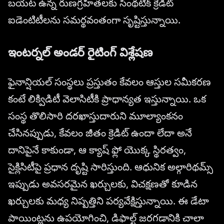
బయట ఉన్న రుణగ్రహీతలకు సింథటిక్ క్రెడిట్
ఐడెంటిటీలను సమర్థవంతంగా సృష్టిస్తున్నాయి.
ఇంటర్నల్ అండర్ రైటింగ్ విశ్లేషణ
ఫైనాన్షియల్ సంస్థలు ప్రస్తుతం కేవలం ఆస్తుల సమీకరణ
కంటే లిక్విడిటీ వెలాసిటీకి ప్రాధాన్యత ఇస్తున్నాయి. ఒక
సంస్థ తొలిసారి దరఖాస్తుదారుని మూల్యాంకనం
చేసినప్పుడు, కేవలం జీతం క్రెడిట్ ఉందా లేదా అనే
దానిపైనే కాకుండా, ఆ క్యాష్ ఫ్లో యొక్క స్థిరత్వం,
సైక్లిసిటీపై ప్రధాన దృష్టి సారిస్తుంది. ఆధునిక అల్గారిథమ్స్
ఇప్పుడు అవసరమైన ఖర్చులకు, విచక్షణతో కూడిన
ఖర్చులకు మధ్య నిష్పత్తిని పర్యవేక్షిస్తున్నాయి. ఈ డేటా
పాయింట్లను ఉపయోగించి, డిఫాల్ట్ జరగడానికి చాలా