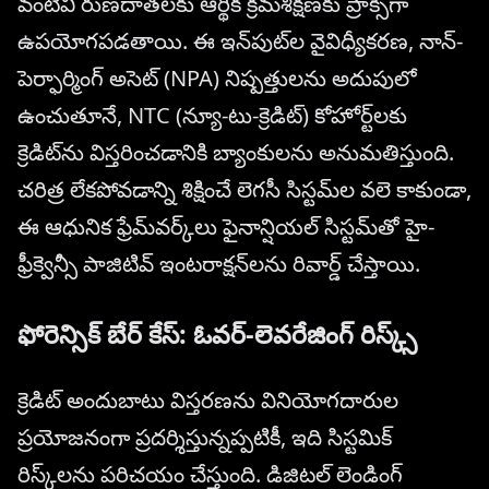
వంటివి రుణదాతలకు ఆర్థిక క్రమశిక్షణకు ప్రాక్సీగా
ఉపయోగపడతాయి. ఈ ఇన్‌పుట్‌ల వైవిధ్యీకరణ, నాన్-
పెర్ఫార్మింగ్ అసెట్ (NPA) నిష్పత్తులను అదుపులో
ఉంచుతూనే, NTC (న్యూ-టు-క్రెడిట్) కోహోర్ట్‌లకు
క్రెడిట్‌ను విస్తరించడానికి బ్యాంకులను అనుమతిస్తుంది.
చరిత్ర లేకపోవడాన్ని శిక్షించే లెగసీ సిస్టమ్‌ల వలె కాకుండా,
ఈ ఆధునిక ఫ్రేమ్‌వర్క్‌లు ఫైనాన్షియల్ సిస్టమ్‌తో హై-
ఫ్రీక్వెన్సీ పాజిటివ్ ఇంటరాక్షన్‌లను రివార్డ్ చేస్తాయి.
ఫోరెన్సిక్ బేర్ కేస్: ఓవర్-లెవరేజింగ్ రిస్క్స్
క్రెడిట్ అందుబాటు విస్తరణను వినియోగదారుల
ప్రయోజనంగా ప్రదర్శిస్తున్నప్పటికీ, ఇది సిస్టమిక్
రిస్క్‌లను పరిచయం చేస్తుంది. డిజిటల్ లెండింగ్