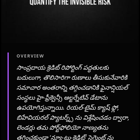
OVERVIEW
సాంప్రదాయ క్రెడిట్ రిపోర్టింగ్ పద్ధతులకు
బదులుగా, తొలిసారిగా రుణాలు తీసుకునేవారికి
సమాచార అంతరాన్ని తగ్గించడానికి ఫైనాన్షియల్
సంస్థలు హై-ఫ్రీక్వెన్సీ ఆల్టర్నేటివ్ డేటాను
ఉపయోగిస్తున్నాయి. రియల్-టైమ్ క్యాష్ ఫ్లో,
బిహేవియరల్ ప్యాటర్న్స్ ను విశ్లేషించడం ద్వారా,
లెండర్లు తమ పోర్ట్‌ఫోలియో నాణ్యతను
తగ్గించకుండా 'న్యూ-టు-క్రెడిట్' సెగ్మెంట్ ను