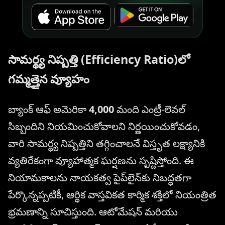
సామర్థ్య నిష్పత్తి (Efficiency Ratio)లో
గమ్మత్తైన వ్యూహం
బ్యాంక్ ఆఫ్ అమెరికా
4,000
మంది ఎంట్రీ-లెవల్
సిబ్బందిని నియమించుకోవాలని నిర్ణయించుకోవడం,
వారి సామర్థ్య నిష్పత్తిని తగ్గించాలనే విస్తృత లక్ష్యానికి
వ్యతిరేకంగా వ్యూహాత్మక ఘర్షణను సృష్టిస్తోంది. ఈ
నియామకాలను నాయకత్వ పైప్‌లైన్‌కు నిబద్ధతగా
పేర్కొన్నప్పటికీ, ఆర్థిక వాస్తవికత కార్మిక శక్తిలో నియంత్రిత
భ్రమణాన్ని సూచిస్తుంది. ఆటోమేషన్ మరియు