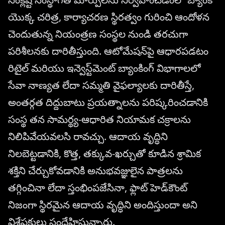
యొక్క చరిత్ర, కార్యాచరణ స్థిరత్వం గురించి ఆందోళన
చెందుతున్న నియంత్రణ సంస్థల నుండి తరచుగా
పరిశీలనకు దారితీస్తుంది. ఆటోమేషన్‌పై ఆధారపడటం
రిటైల్ మరియు ఇన్వెస్ట్‌మెంట్ బ్యాంకింగ్ విభాగాలలో
సేవా నాణ్యత లేదా సమ్మతి వైఫల్యాలకు దారితీస్తే,
అంతర్గత దిద్దుబాటు ప్రయత్నాలను పరిష్కరించడానికి
సంస్థ తన సామర్థ్య-ఆధారిత నియామక చక్రాలను
నిలిపివేయవలసి రావచ్చు. ఆదాయ వృద్ధిని
నిలబెట్టడానికి, కొత్త, తక్కువ-ఖర్చుతో కూడిన శ్రామిక
శక్తిని చేర్చుకోవడానికి అనుభవజ్ఞులైన పాత్రలను
తగ్గించినా లేదా స్తంభింపజేసినా, ఫ్లాట్ హెడ్‌కౌంట్
నిజంగా స్థిరమైన ఆదాయ వృద్ధిని అందిస్తుందా అని
విశ్లేషకులు సందేహిస్తున్నారు.