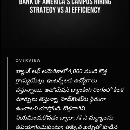
OVERVIEW
బ్యాంక్ ఆఫ్ అమెరికాలో 4,000 మంది కొత్త
గ్రాడ్యుయేట్లు, ఇంటర్న్‌లకు ఉద్యోగాలు
వస్తున్నాయి. ఆటోమేషన్ బ్యాంకింగ్ రంగంలో కీలక
మార్పులు తెస్తున్నా, హెడ్‌కౌంట్‌ను స్థిరంగా
ఉంచాలని చూస్తోంది. కొత్తవారిని
నియమించుకోవడం ద్వారా, AI సామర్థ్యాలను
ఉపయోగించుకుంటూ, తక్కువ ఖర్చుతో కూడిన