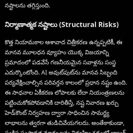
నష్టాలను తగ్గిస్తుంది.
నిర్మాణాత్మక నష్టాలు (Structural Risks)
కొత్త నియామకాల ఆశావాద చిత్రీకరణ ఉన్నప్పటికీ, ఈ
మానవ మూలధన వ్యూహం యొక్క విజయాన్ని
ప్రమాదంలో పడవేసే గణనీయమైన సవాళ్లను సంస్థ
ఎదుర్కొంటోంది. AI అవుట్‌పుట్‌ను మానవ సిబ్బంది
పర్యవేక్షించాల్సిన పరివర్తన కాలంలో ప్రధాన నష్టం ఉంది.
ఈ సాధనాల ఏకీకరణ లోపాలకు లేదా నియంత్రణలను
పట్టించుకోకపోవడానికి దారితీస్తే, నష్ట నివారణ ఖర్చు
హెడ్‌కౌంట్ నిర్వహణ ద్వారా సాధించిన సామర్థ్య
లాభాలను త్వరగా తుడిచివేయగలదు. అంతేకాకుండా,
సంక్లిష్ట సంస్థాగత మార్పులను నిర్వహించడంలో బ్యాంక్