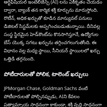
ఆర్టిఫిషియల్ ఇంటెలిజెన్స్ (AI) లను ఏకీకృతం చేయడం
ద్వారా, బ్యాంక్ తన కార్మిక శక్తి కూర్పును మారుస్తోంది.
రొటీన్, అధిక-ఖర్చుతో కూడిన మాన్యువల్ పనులు
డిజిటల్ సిస్టమ్‌లకు అప్పగించబడుతున్నాయి. దీనివల్ల
సంస్థ స్థిరమైన హెడ్‌కౌంట్‌ను కొనసాగిస్తూనే, ఉద్యోగుల
బేస్ యొక్క సగటు ఖర్చును తగ్గించగలుగుతోంది. ఈ
విధానం వల్ల మధ్య-స్థాయి, సీనియర్ స్థాయిలలో ఖర్చు
ఒత్తిడి తగ్గనుంది.
పోటీదారులతో పోలిక, టాలెంట్ ఖర్చులు
JPMorgan Chase, Goldman Sachs వంటి
పోటీదారులతో పోల్చినప్పుడు, AIని కేవలం
ప్రత్యామ్నాయ సాధనంగా కాకుండా, శక్తి వృద్ధి సాధనంగా