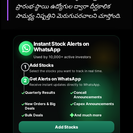
ప్రారంభ-స్థాయి ఉద్యోగుల ద్వారా దీర్ఘకాలిక
సామర్థ్య నిష్పత్తిని మెరుగుపరచాలని చూస్తోంది.
Instant Stock Alerts on
WhatsApp
Used by 10,000+ active investors
Add Stocks
1
Select the stocks you want to track in real time.
Get Alerts on WhatsApp
2
Receive instant updates directly to WhatsApp.
✓
✓
Quarterly Results
Concall
Announcements
✓
✓
New Orders & Big
Capex Announcements
Deals
✓
✦
Bulk Deals
And much more
Add Stocks