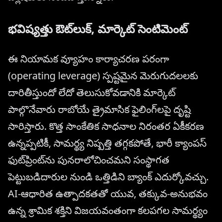
భవిష్యత్తు ఔట్‌లుక్, మార్కెట్ సెంటిమెంట్
ఈ నియామక వ్యూహం కార్యాచరణ పరంగా
(operating leverage) స్పష్టమైన మెరుగుదలలకు
దారితీస్తుందో లేదో తెలుసుకోవడానికి మార్కెట్
పాల్గొనేవారు రాబోయే త్రైమాసిక ఫైలింగ్‌లపై దృష్టి
సారిస్తారు. కొత్త సాంకేతిక సాధనాల నిరంతర ఏకీకరణ
ఉన్నప్పటికీ, సామర్థ్య నిష్పత్తి తగ్గకపోతే, భారీ క్యాంపస్
ఫుట్‌ప్రింట్‌ను పునరాలోచించమని సంస్థాగత
పెట్టుబడిదారుల నుండి ఒత్తిడిని బ్యాంక్ ఎదుర్కోవచ్చు.
AI-ఆధారిత ఉత్పాదకతతో యువ, తక్కువ-అనుభవం
ఉన్న శ్రామిక శక్తిని విజయవంతంగా కలపగల సామర్థ్యం