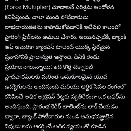
(Force Multiplier) చూడాలనే పరిశ్రమ ఆందోళన
కనిపిస్తుంది. చాలా మంది పోటీదారులు
లాభదాయకతను కాపాడుకోవడానికి ఇటీవలి కాలంలో
హైరింగ్ ఫ్రీజ్‌లను అమలు చేశారు. అయినప్పటికీ, బ్యాంక్
ఆఫ్ అమెరికా క్యాంపస్ టాలెంట్ యొక్క స్థిరమైన
ప్రవాహానికి ప్రాధాన్యత ఇస్తోంది. దీనికి రెండు
ప్రయోజనాలున్నాయి: ఇది కొత్త టెక్నాలజీ
ప్లాట్‌ఫారమ్‌లకు మరింత అనుకూలమైన యువ
ఉద్యోగులను అందిస్తుంది మరియు ఆర్థిక సేవల రంగంలో
కనిపించే అధిక అట్రిషన్ రేట్లకు వ్యతిరేకంగా ఒక బఫర్‌ను
అందిస్తుంది. ప్రారంభ-కెరీర్ టాలెంట్‌ను లాక్ చేయడం
ద్వారా, బ్యాంక్ పోటీదారుల నుండి అనుభవజ్ఞులైన
నిపుణులను ఆకర్షించే అధిక వ్యయంతో కూడిన