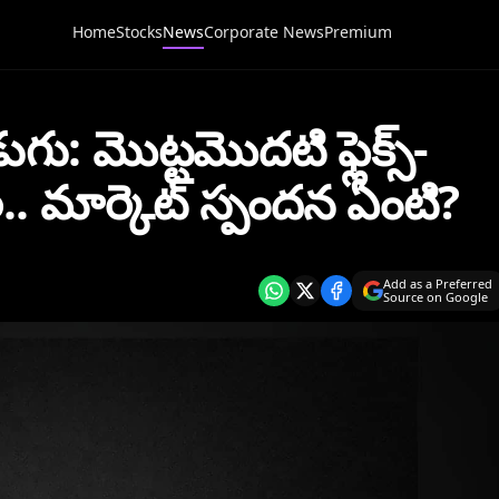
Home
Stocks
News
Corporate News
Premium
గు: మొట్టమొదటి ఫ్లెక్స్-
. మార్కెట్ స్పందన ఏంటి?
Add as a Preferred
Source on Google