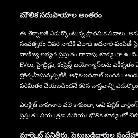
మౌలిక సదుపాయాల అంతరం
ఈ టెక్నాలజీ ఎదుర్కొంటున్న ప్రాథమిక సవాలు, అన
సంవత్సరం చివరి నాటికి వేలాది ఇథనాల్-పంపిణీ స్ట
వాణిజ్య లభ్యత ప్రస్తుతం దాదాపు శూన్యంగా ఉంద
EVలు, హైబ్రిడ్లు, కంప్రెస్డ్ బయోగ్యాస్‌లను ఏకీ
ప్రోత్సహిస్తున్నప్పటికీ, అధిక-ఇథనాల్ ఇంధనం 
పరిమితం చేయబడిందనే కఠిన వాస్తవాన్ని ఎదుర్కొం
ఎలక్ట్రిక్ వాహనాల వలె కాకుండా, అవి పబ్లిక్ ఛార్జిం
ప్రస్తుతం నియంత్రణ మరియు భౌతిక శూన్యంలో చిక్
మార్కెట్ పనితీరు, పెట్టుబడిదారుల సందేహ