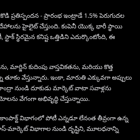
డి ప్రతిస్పందన - ప్రారంభ ఇంట్రాడే 1.5% పెరుగుదల
హాలను హైలైట్ చేస్తుంది. కంపెనీ యొక్క భారీ స్థాయి
టాక్ స్థిరమైన కనిష్ట ఒత్తిడిని ఎదుర్కొంటోంది, ఈ
ను, మార్జిన్ కుదింపు వాస్తవికతను, మరియు కొత్త
తూకం వేస్తున్నారు. ఇంకా, మారుతి ఎక్కువగా అప్పులు
ంద్రా నుండి దూకుడు మార్కెట్ వాటా సవాళ్లను
యోలను వేగంగా అభివృద్ధి చేస్తున్నాయి.
 కాంపాక్ట్ విభాగంలో పోటీ ఎన్నడూ లేనంత తీవ్రంగా ఉన్న
-మార్కెట్ విభాగాల నుండి దృష్టిని, మూలధనాన్ని