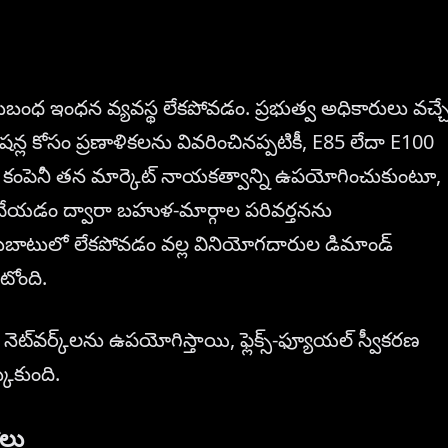
ుబంధ ఇంధన వ్యవస్థ లేకపోవడం. ప్రభుత్వ అధికారులు వచ్చ
ేషన్ల కోసం ప్రణాళికలను వివరించినప్పటికీ, E85 లేదా E100
ి. కంపెనీ తన మార్కెట్ నాయకత్వాన్ని ఉపయోగించుకుంటూ,
కృతం చేయడం ద్వారా బహుళ-మార్గాల పరివర్తనను
అందుబాటులో లేకపోవడం వల్ల వినియోగదారుల డిమాండ్
టోంది.
గ్ నెట్‌వర్క్‌లను ఉపయోగిస్తాయి, ఫ్లెక్స్-ఫ్యూయల్ స్వీకరణ
కుకుంది.
ాలు