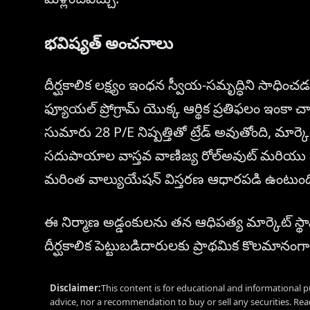
భవిష్యత్ అంచనాలు
దీర్ఘకాలిక లక్ష్యం ఇంధన స్వీయ-సమృద్ధిని సాధించ
ఫ్యూయల్ ప్రోగ్రామ్ యొక్క ఆర్థిక ప్రతిఫలం ఇంకా 
సుమారు 28 P/E నిష్పత్తితో ట్రేడ్ అవుతోంది, మార్క
సదుపాయాల వాస్తవ వాణిజ్య రోల్అవుట్ మరియు ద
మరింత వాల్యుయేషన్ విస్తరణ ఆధారపడి ఉంటుంద
ఈ నిర్మాణ అడ్డంకులను తన ఆధిపత్య మార్కెట్ స్థాన
దీర్ఘకాలిక పెట్టుబడిదారులకు ప్రాథమిక కొలమానంగ
Disclaimer:
This content is for educational and informational p
advice, nor a recommendation to buy or sell any securities. Re