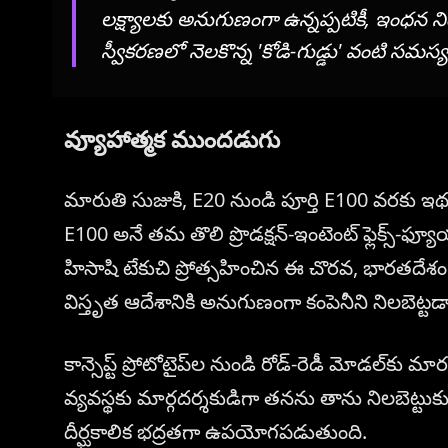
లక్ష్యాలకు అనుగుణంగా ఉన్నప్పటికీ, ఇంధ
స్వీకరణలో నెలకొన్న 'కోడి-గుడ్డు' వంటి సమస్య
వ్యూహాత్మక ముందడుగు
మారుతి సుజుకి, E20 నుండి పూర్తి E100 వరకు ఇథన
E100 అనే తమ తొలి ప్రొడక్షన్-ఇంటెంట్ ఫ్లెక్స్-ఫ్య
హిసాషి టేకుచి ప్రోత్సహించిన ఈ చొరవ, భారతదేశం
విస్తృత ఆదేశానికి అనుగుణంగా కంపెనీని నిలబెట్టడ
కాన్సెప్ట్ ప్రోటోటైప్‌ల నుండి రోడ్-రెడీ మోడల్‌
వ్యవస్థకు మార్గదర్శకుడిగా తనను తాను నిలబెట్
దీర్ఘకాలిక భద్రతగా ఉపయోగపడుతుంది.