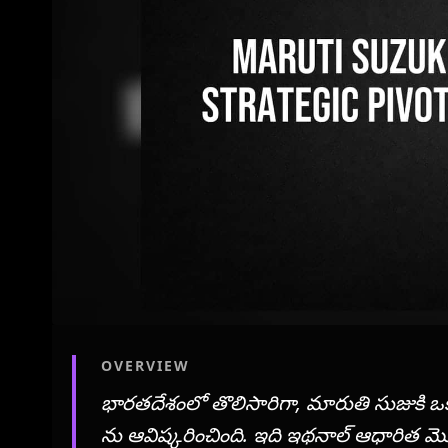
OVERVIEW
భారతదేశంలో తొలిసారిగా, మారుతి సుజుకి ఒక
ను ఆవిష్కరించింది. ఇది ఇథనాల్ ఆధారిత మ