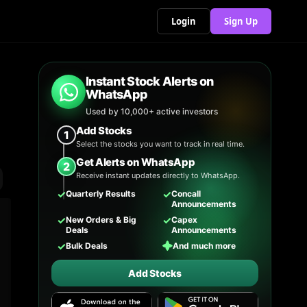
Login
Sign Up
Instant Stock Alerts on
WhatsApp
Used by 10,000+ active investors
Add Stocks
1
Select the stocks you want to track in real time.
Get Alerts on WhatsApp
2
Receive instant updates directly to WhatsApp.
✓
✓
Quarterly Results
Concall
Announcements
✓
✓
New Orders & Big
Capex
Deals
Announcements
✓
✦
Bulk Deals
And much more
Add Stocks