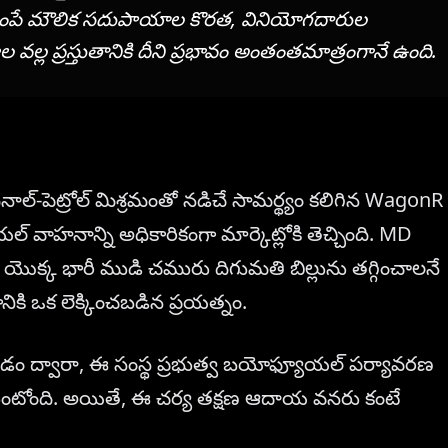
న నింపే మౌలిక సదుపాయాల కొరత, వినియోగదారుల
ల వల్ల ప్రస్తుతానికి దీని ప్రభావం అంతంతమాత్రంగానే ఉంది.
ాల్-పెట్రోల్ మిశ్రమంతో నడిచే సామర్థ్యం కలిగిన WagonR
ూయల్ వాహనాన్ని అధికారికంగా మార్కెట్లోకి తెచ్చింది. MD
 యొక్క భారీ ముడి చమురు దిగుమతి బిల్లును తగ్గించాలనే
ానికి ఒక లెక్కించబడిన ప్రయత్నం.
కు మారడం ద్వారా, ఈ సంస్థ ప్రభుత్వ బయోఫ్యూయల్ పర్యావరణ
టుకుంటోంది. అయితే, ఈ చర్య తక్షణ ఆదాయ వనరు కంటే