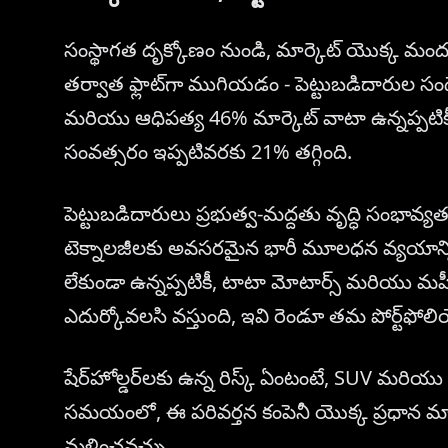
సంస్థాగత దృక్కోణం నుండి, మార్కెట్ యొక్క మందకొ
తర్వాత ఫ్లాట్‌గా ముగియడం - పెట్టుబడిదారుల సందే
మరియు ఆధిపత్య 46% మార్కెట్ వాటా ఉన్నప్పటికీ, స్
సంవత్సరం ఇప్పటివరకు 21% తగ్గింది.
పెట్టుబడిదారులు ప్రభుత్వ-మద్దతు వృద్ధి సంభావ్యత
టెక్నాలజీలకు అవసరమైన భారీ మూలధన వ్యయాన్ని 
లేకుండా ఉన్నప్పటికీ, టాటా మోటార్స్ మరియు మహీ
ఎదుర్కోవలసి వస్తుంది, ఇవి రెండూ తమ పోర్ట్‌ఫోలి
షేర్‌హోల్డర్‌లకు ఉన్న రిస్క్ ఏంటంటే, SUV మరియు
సమయంలో, ఈ పరివర్తన కంపెనీ యొక్క ప్రధాన మాస్
మళ్లించవచ్చు.