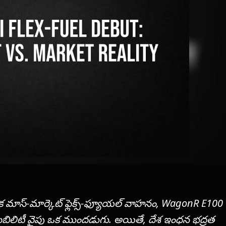
 మాస్-మార్కెట్ ఫ్లెక్స్-ఫ్యూయల్ వాహనం, WagonR E100
ొబిలిటీ వైపు ఒక ముందడుగు. అయితే, దేశ ఇంధన భద్రత