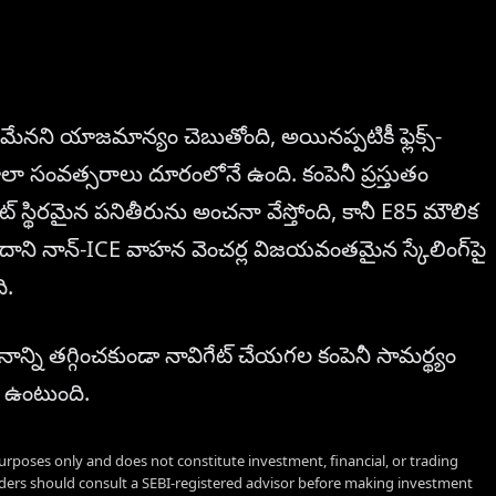
డమేనని యాజమాన్యం చెబుతోంది, అయినప్పటికీ ఫ్లెక్స్-
చాలా సంవత్సరాలు దూరంలోనే ఉంది. కంపెనీ ప్రస్తుతం
ెట్ స్థిరమైన పనితీరును అంచనా వేస్తోంది, కానీ E85 మౌలిక
ాని నాన్-ICE వాహన వెంచర్ల విజయవంతమైన స్కేలింగ్‌పై
ి.
ాన్ని తగ్గించకుండా నావిగేట్ చేయగల కంపెనీ సామర్థ్యం
ా ఉంటుంది.
urposes only and does not constitute investment, financial, or trading
aders should consult a SEBI-registered advisor before making investment