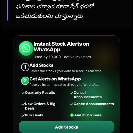
ఫలితాల తర్వాత కూడా షేర్ ధరలో
ఒడిదుడుకులను చూస్తున్నారు.
Instant Stock Alerts on
WhatsApp
Used by 10,000+ active investors
Add Stocks
1
Select the stocks you want to track in real time.
Get Alerts on WhatsApp
2
Receive instant updates directly to WhatsApp.
✓
✓
Quarterly Results
Concall
Announcements
✓
✓
New Orders & Big
Capex Announcements
Deals
✓
✦
Bulk Deals
And much more
Add Stocks