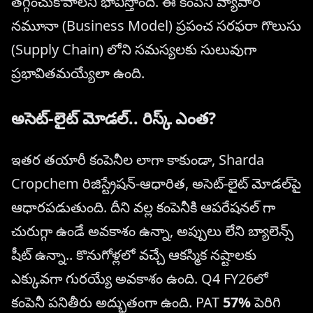
తగ్గించుకోవాలని భావిస్తోంది. ఈ కంపెనీ వ్యాపార
నమూనా (Business Model) ప్రపంచ సరఫరా గొలుసు
(Supply Chain) లోని సమస్యలకు సులువుగా
ప్రభావితమయ్యేలా ఉంది.
అసెట్-లైట్ మోడల్.. రిస్క్ ఎంత?
ఇతర తయారీ కంపెనీల లాగా కాకుండా, Sharda
Cropchem రిజిస్ట్రేషన్-ఆధారిత, అసెట్-లైట్ మోడల్‌పై
ఆధారపడుతుంది. దీని వల్ల కంపెనీకి ఆపరేషనల్ గా
చురుగ్గా ఉండే అవకాశం ఉన్నా, అప్పులు లేని బ్యాలెన్స్
షీట్ ఉన్నా.. కొనుగోళ్లలో వచ్చే ఆకస్మిక నష్టాలకు
ఎక్కువగా గురయ్యే అవకాశం ఉంది. Q4 FY26లో
కంపెనీ పనితీరు అద్భుతంగా ఉంది. PAT
57%
పెరిగి