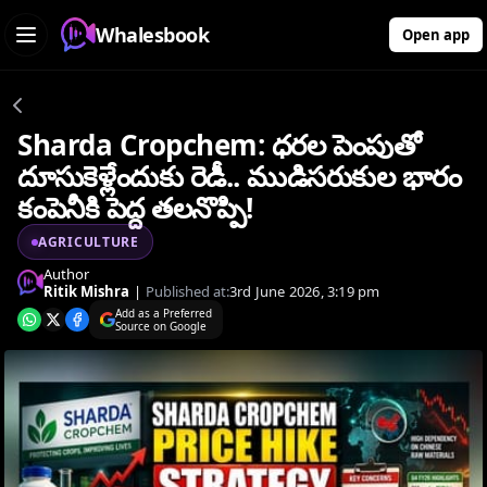
Whalesbook
Open app
Sharda Cropchem: ధరల పెంపుతో
దూసుకెళ్లేందుకు రెడీ.. ముడిసరుకుల భారం
కంపెనీకి పెద్ద తలనొప్పి!
AGRICULTURE
Author
Ritik Mishra
|
Published at:
3rd June 2026, 3:19 pm
Add as a Preferred
Source on Google