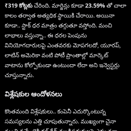
₹319 కోట్లకు
చేరింది. మార్జిన్లు కూడా
23.59%
తో చాలా
కాలం తర్వాత అత్యధిక స్థాయికి చేరాయి. అయినా
కూడా.. స్టాక్ ధర మాత్రం తగ్గుతూ వస్తోంది. మంచి
లాభాలు వస్తున్నా.. ఈ ధరల పెంపును
వినియోగదారులపై ఎంతవరకు మోపగలదో, యూరప్,
లాటిన్ అమెరికా వంటి పోటీ ప్రాంతాల్లో మార్కెట్
వాటాను కోల్పోకుండా ఉంటుందా లేదా అని ఇన్వెస్టర్లు
చూస్తున్నారు.
విశ్లేషకుల ఆందోళనలు
కొంతమంది విశ్లేషకులు.. కంపెనీ ఎదుర్కొంటున్న
సమస్యలను ఎత్తి చూపుతున్నారు. ముఖ్యంగా చైనా