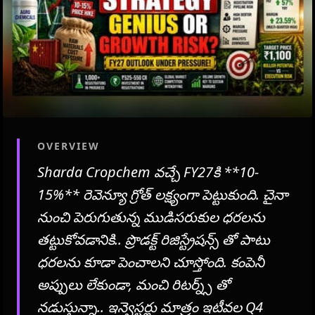
OVERVIEW
Sharda Cropchem వచ్చే FY27కి **10-
15%** రెవెన్యూ గ్రోత్ లక్ష్యంగా పెట్టుకుంది. చైనా
నుంచి పెరుగుతున్న ముడిసరుకుల ధరలను
తట్టుకోవడానికి.. ప్రొడక్ట్ రిజిస్ట్రేషన్స్ తో పాటు
ధరలను కూడా పెంచాలని చూస్తోంది. కంపెనీ
అప్పులు లేకుండా, మంచి రిటర్న్స్ తో
నడుస్తున్నా.. ఇన్వెస్టర్లు మాత్రం ఇటీవల Q4