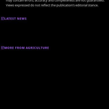
may contain errors; accuracy and completeness are not guaranteed.
Views expressed do not reflect the publication’s editorial stance.
LATEST NEWS
MORE FROM AGRICULTURE