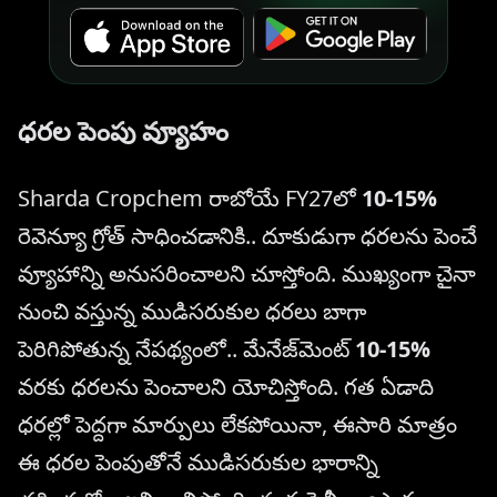
ధరల పెంపు వ్యూహం
Sharda Cropchem రాబోయే FY27లో
10-15%
రెవెన్యూ గ్రోత్ సాధించడానికి.. దూకుడుగా ధరలను పెంచే
వ్యూహాన్ని అనుసరించాలని చూస్తోంది. ముఖ్యంగా చైనా
నుంచి వస్తున్న ముడిసరుకుల ధరలు బాగా
పెరిగిపోతున్న నేపథ్యంలో.. మేనేజ్‌మెంట్
10-15%
వరకు ధరలను పెంచాలని యోచిస్తోంది. గత ఏడాది
ధరల్లో పెద్దగా మార్పులు లేకపోయినా, ఈసారి మాత్రం
ఈ ధరల పెంపుతోనే ముడిసరుకుల భారాన్ని