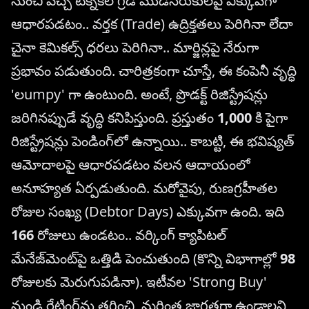
నుంచి వచ్చే టెక్నికల్ గ్రేడ్ ముడిసరుకులపై ఎక్కువగా
ఆధారపడటం.. వర్తక (Trade) ఉద్రిక్తతలు పెరిగినా లేదా
చైనా కెమికల్స్ ధరలు పెరిగినా.. మార్జిన్లపై నేరుగా
ప్రభావం పడుతుంది. చారిత్రకంగా చూస్తే, ఈ కంపెనీ వృద్ధి
'లumpy' గా ఉంటుంది. అంటే, ప్రొడక్ట్ రిజిస్ట్రేషన్లు
జరిగినప్పుడే వృద్ధి కనిపిస్తుంది. ప్రస్తుతం
1,000
కి పైగా
రిజిస్ట్రేషన్లు పెండింగ్‌లో ఉన్నాయి.. కాబట్టి, ఈ భవిష్యత్
ఆమోదాలపై ఆధారపడటం వలన ఆదాయంలో
అనూహ్యత ఏర్పడుతుంది. మరోవైపు, రుణగ్రహీతల
రోజుల సంఖ్య (Debtor Days) ఎక్కువగా ఉంది. ఇది
166
రోజులు ఉండటం.. వర్కింగ్ క్యాపిటల్
మేనేజ్‌మెంట్‌పై ఒత్తిడి పెంచుతుంది (కొన్ని విభాగాల్లో
98
రోజులకు మెరుగుపడినా). ఇటీవల 'Strong Buy'
నుండి రేటింగ్‌ను తగ్గించి, మరింత జాగ్రత్తగా ఉండాలని