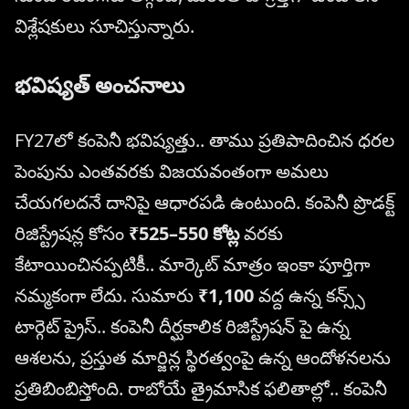
విశ్లేషకులు సూచిస్తున్నారు.
భవిష్యత్ అంచనాలు
FY27లో కంపెనీ భవిష్యత్తు.. తాము ప్రతిపాదించిన ధరల
పెంపును ఎంతవరకు విజయవంతంగా అమలు
చేయగలదనే దానిపై ఆధారపడి ఉంటుంది. కంపెనీ ప్రొడక్ట్
రిజిస్ట్రేషన్ల కోసం
₹525–550 కోట్ల
వరకు
కేటాయించినప్పటికీ.. మార్కెట్ మాత్రం ఇంకా పూర్తిగా
నమ్మకంగా లేదు. సుమారు
₹1,100
వద్ద ఉన్న కన్స్స్
టార్గెట్ ప్రైస్.. కంపెనీ దీర్ఘకాలిక రిజిస్ట్రేషన్ పై ఉన్న
ఆశలను, ప్రస్తుత మార్జిన్ల స్థిరత్వంపై ఉన్న ఆందోళనలను
ప్రతిబింబిస్తోంది. రాబోయే త్రైమాసిక ఫలితాల్లో.. కంపెనీ