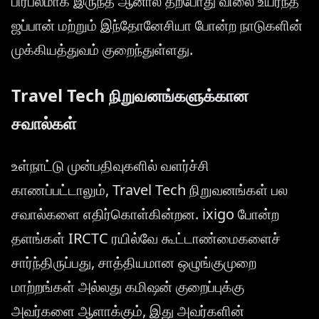
பிரபலமாக இருந்த ஆனால் தற்போது விலை உயர்ந்த
ஜப்பான் மற்றும் இந்தோனேசியா போன்ற நாடுகளின்
முக்கியத்துவம் குறைந்துள்ளது.
Travel Tech நிறுவனங்களுக்கான
சவால்கள்
உள்நாட்டு முன்பதிவுகளில் வளர்ச்சி
காணப்பட்டாலும், Travel Tech நிறுவனங்கள் பல
சவால்களை எதிர்கொள்கின்றன. ixigo போன்ற
தளங்கள் IRCTC ரயில்வே கூட்டாண்மைகளைச்
சார்ந்திருப்பது, சாத்தியமான ஒழுங்குமுறை
மாற்றங்கள் அல்லது கமிஷன் குறைப்புக்கு
அவர்களை ஆளாக்கும், இது அவர்களின்