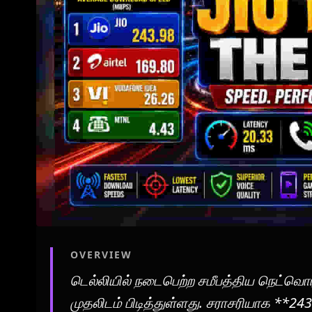
OVERVIEW
டெல்லியில் நடைபெற்ற சமீபத்திய நெட்வ
முதலிடம் பிடித்துள்ளது. சராசரியாக **2