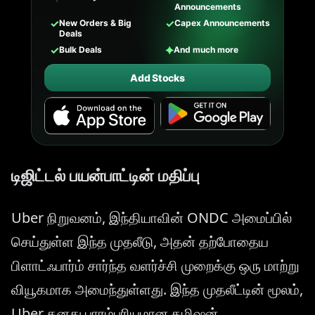
Announcements
✓
✓
New Orders & Big
Capex Announcements
Deals
✓
✦
Bulk Deals
And much more
Add Stocks
டிஜிட்டல் பயன்பாட்டின் மதிப்பு
Uber நிறுவனம், இந்தியாவின் ONDC அமைப்பில்
செய்துள்ள இந்த முதலீடு, அதன் தற்போதைய
பிளாட்ஃபார்ம் சார்ந்த வளர்ச்சி முறைக்கு ஒரு மாற்று
வியூகமாக அமைந்துள்ளது. இந்த முதலீட்டின் மூலம்,
Uber தனது பாரம்பரியமான கமிஷன்