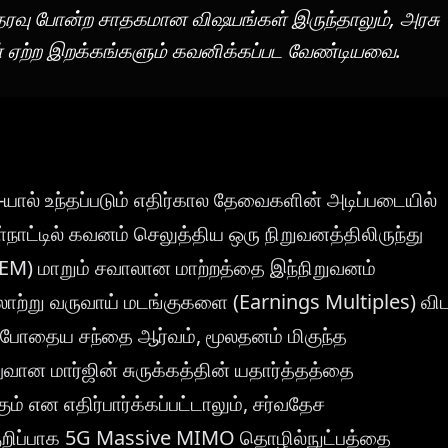
 ஆதரவு போன்ற சாதகமான விஷயங்கள் இருந்தாலும், அரசு
ன் ஏற்ற இறக்கங்களும் கவனிக்கப்பட வேண்டியவை.
I-யால் உந்தப்படும் எதிர்கால தேவைகளின் அடிப்படையில்
ள்நாட்டில் கவனம் செலுத்திய ஒரு நிறுவனத்திலிருந்து
M) மாறும் சவாலான மாற்றத்தை இந்நிறுவனம்
ாற்று வருவாய் மடங்குகளை (Earnings Multiples) வி
தற்போதைய சந்தை ஆர்வம், மூலதனம் மிகுந்த
ன மார்ஜின் சுருக்கத்தின் யதார்த்தத்தை
ம் என எதிர்பார்க்கப்பட்டாலும், சர்வதேச
ிப்பாக 5G Massive MIMO தொழில்நுட்பத்தை