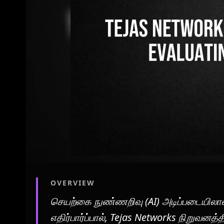
OVERVIEW
செயற்கை நுண்ணறிவு (AI) அடிப்படையிலான
எதிர்பார்ப்பால், Tejas Networks நிறுவனத