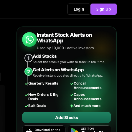
Login
Sign Up
Instant Stock Alerts on
WhatsApp
Used by 10,000+ active investors
Add Stocks
1
Select the stocks you want to track in real time.
Get Alerts on WhatsApp
2
Receive instant updates directly to WhatsApp.
✓
✓
Quarterly Results
Concall
Announcements
✓
✓
New Orders & Big
Capex
Deals
Announcements
✓
✦
Bulk Deals
And much more
Add Stocks