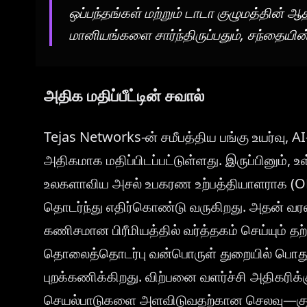
ஒப்பந்தங்கள் மற்றும் டாடா குழுமத்தின்
மானியங்களை சார்ந்திருப்பதும், சந்தையி
அதிக மதிப்பீட்டின் சவால்
Tejas Networks-ன் சமீபத்திய பங்கு உயர்வு, A
அதிகமாக மதிப்பிடப்பட்டுள்ளது. இருப்பினும், உ
உலகளாவிய அசல் உபகரண உற்பத்தியாளராக (OE
தொடர்ந்து எதிர்கொண்டு வருகிறது. அதன் வரல
கணிசமான பிரீமியத்தில் வர்த்தகம் செய்யும் 
தொலைத்தொடர்பு வன்பொருள் துறையில் பொதுவா
புறக்கணிக்கிறது. விற்பனை வளர்ச்சி அதிகரிக்கு
செயல்பாடுகளை அளவிடுவதற்கான செலவு—குற