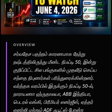
OVERVIEW
சர்வதேச பதற்றம் காரணமாக நேற்று
நஷ்டத்திலிருந்து மீண்ட நிஃப்டி 50, இன்று
குறிப்பிட்ட சில பங்குகளில் முதலீடு செய்ய
சந்தை நிபுணர்கள் பரிந்துரைக்கின்றனர்.
வர்த்தக வரம்பில் இருக்கும் நிஃப்டி 50-ல்,
நாராயணா ஹ்ருதாலயா, ABB இந்தியா,
பெடரல் வங்கி, பிரீமியர் எனர்ஜீஸ், ஏத்தர்
எனர்ஜி மற்றும் ADF ஃபூட்ஸ் போன்ற