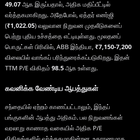
49.07
ஆக இருப்பதால், அதிக மதிப்பீட்டில்
வர்த்தகமாகிறது. அதேபோல், ஏத்தர் எனர்ஜி
(
₹1,022.05
) வலுவான நிறுவன முதலீடுகளைப்
பெற்று புதிய உச்சத்தை எட்டியுள்ளது. மூலதனப்
பொருட்கள் பிரிவில், ABB இந்தியா,
₹7,150-7,200
விலையில் வாங்கப் பரிந்துரைக்கப்படுகிறது. இதன்
TTM P/E விகிதம்
98.5
ஆக உள்ளது.
கவனிக்க வேண்டிய ஆபத்துகள்
சந்தையில் ஏற்றம் காணப்பட்டாலும், இந்தப்
பங்குகளின் ஆபத்து அதிகம். பல நிறுவனங்கள்
வரலாறு காணாத வகையில் அதிக P/E
விகிதங்களில் வர்த்தகமாகின்றன. உதாரணமாக,