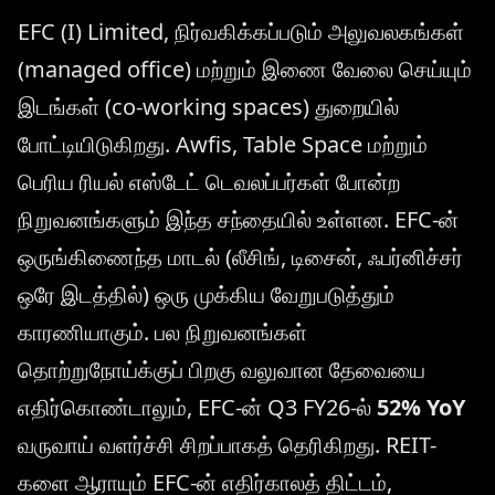
EFC (I) Limited, நிர்வகிக்கப்படும் அலுவலகங்கள்
(managed office) மற்றும் இணை வேலை செய்யும்
இடங்கள் (co-working spaces) துறையில்
போட்டியிடுகிறது. Awfis, Table Space மற்றும்
பெரிய ரியல் எஸ்டேட் டெவலப்பர்கள் போன்ற
நிறுவனங்களும் இந்த சந்தையில் உள்ளன. EFC-ன்
ஒருங்கிணைந்த மாடல் (லீசிங், டிசைன், ஃபர்னிச்சர்
ஒரே இடத்தில்) ஒரு முக்கிய வேறுபடுத்தும்
காரணியாகும். பல நிறுவனங்கள்
தொற்றுநோய்க்குப் பிறகு வலுவான தேவையை
எதிர்கொண்டாலும், EFC-ன் Q3 FY26-ல்
52% YoY
வருவாய் வளர்ச்சி சிறப்பாகத் தெரிகிறது. REIT-
களை ஆராயும் EFC-ன் எதிர்காலத் திட்டம்,