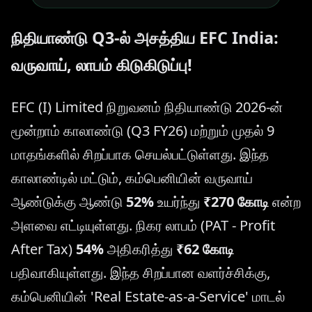
நிதியாண்டு Q3-ல் அசத்திய EFC India:
வருவாய், லாபம் கிடுகிடுப்பு!
EFC (I) Limited நிறுவனம் நிதியாண்டு 2026-ன்
மூன்றாம் காலாண்டு (Q3 FY26) மற்றும் முதல் 9
மாதங்களில் சிறப்பாக செயல்பட்டுள்ளது. இந்த
காலாண்டில் மட்டும், கம்பெனியின் வருவாய்
ஆண்டுக்கு ஆண்டு
52%
உயர்ந்து
₹270 கோடி
என்ற
அளவை எட்டியுள்ளது. நிகர லாபம் (PAT - Profit
After Tax)
54%
அதிகரித்து
₹62 கோடி
பதிவாகியுள்ளது. இந்த சிறப்பான வளர்ச்சிக்கு,
கம்பெனியின் 'Real Estate-as-a-Service' மாடல்