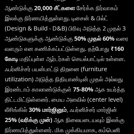
ஆண்டுக்கு
20,000 சீட்களை
சேர்க்க நிர்வாகம்
இலக்கு நிர்ணயித்துள்ளது. டிசைன் & பில்ட்
(Design & Build - D&B) பிரிவு அடுத்த 2 முதல் 3
ஆண்டுகளுக்கு ஆண்டுக்கு
50% முதல் 60%
வரை
வளரும் என கணிக்கப்பட்டுள்ளது. தற்போது
₹160
கோடி
மதிப்புள்ள ஆர்டர்கள் செயல்பாட்டில் உள்ளன.
ஃபர்னிச்சர் பயன்பாட்டு திறனை (furniture
utilization) அடுத்த நிதியாண்டின் முதல் அல்லது
இரண்டாம் காலாண்டுக்குள்
75-80%
ஆக உயர்த்த
திட்டமிட்டுள்ளனர். மைய அளவில் (center level)
லீசிங்கில்
30% மார்ஜினும்
, ஃபர்னிச்சர் மார்ஜின்
25% (வரிக்கு முன்)
ஆக நிலையடையவும் இலக்கு
நிர்ணயித்துள்ளனர். மிக முக்கியமாக, கம்பெனி