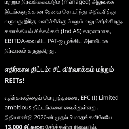
மற்றும் நிர்வகிக்கப்படும் (managed) அலுவலக
இடங்களுக்கான தேவை தொடர்ந்து அதிகரித்து
வருவது இந்த வளர்ச்சிக்கு மேலும் வலு சேர்க்கிறது.
கணக்கியல் சிக்கல்கள் (Ind AS) காரணமாக,
EBITDA-வை விட PAT-ஐ முக்கிய அளவீடாக
நிர்வாகம் கருதுகிறது.
எதிர்கால திட்டம்: சீட் விரிவாக்கம் மற்றும்
REITs!
எதிர்காலத்தைப் பொறுத்தவரை, EFC (I) Limited
ambitious திட்டங்களை வைத்துள்ளது.
நிதியாண்டு 2026-ன் முதல் 9 மாதங்களிலேயே
13,000 சீட்களை
சேர்த்துள்ள நிலையில்,