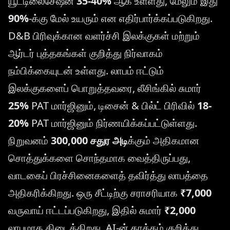
யூட்டிலைசேஷன்
35-40%
ஆக உள்ளது, மேலும் இது
90%
-க்கு மேல் உயரும் என எதிர்பார்க்கப்படுகிறது.
D&B பிரிவுக்கான வளர்ச்சி இலக்குகள் மற்றும்
ஆர்டர் புத்தகங்கள் குறித்து நிர்வாகம்
நம்பிக்கையுடன் உள்ளது. லாபம் ஈட்டும்
இலக்குகளைப் பொறுத்தவரை, லீசிங்கில் சுமார்
25%
PAT மார்ஜினும், டிசைன் & பில்ட் பிரிவில்
18-
20%
PAT மார்ஜினும் நிர்ணயிக்கப்பட்டுள்ளது.
நிறுவனம்
300,000 சதுர அடி
க்கும் அதிகமான
சொத்துக்களை சொந்தமாக வைத்திருப்பது,
வாடகைப் பிரச்சினைகளைத் தவிர்த்து லாபத்தை
அதிகரிக்கிறது. ஒரு சீட்டிற்கு சராசரியாக
₹7,000
வருவாய் ஈட்டப்படுகிறது, இதில் சுமார்
₹2,000
லாபமாக கிடைக்கிறது. AI-ன் தாக்கம் குறித்து