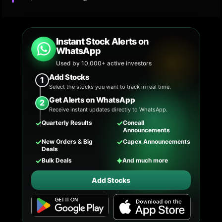
Instant Stock Alerts on
WhatsApp
Used by 10,000+ active investors
Add Stocks
1
Select the stocks you want to track in real time.
Get Alerts on WhatsApp
2
Receive instant updates directly to WhatsApp.
✓
✓
Quarterly Results
Concall
Announcements
✓
✓
New Orders & Big
Capex Announcements
Deals
✓
✦
Bulk Deals
And much more
Add Stocks