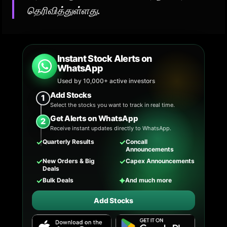
தெரிவித்துள்ளது.
Instant Stock Alerts on
WhatsApp
Used by 10,000+ active investors
Add Stocks
1
Select the stocks you want to track in real time.
Get Alerts on WhatsApp
2
Receive instant updates directly to WhatsApp.
✓
✓
Quarterly Results
Concall
Announcements
✓
✓
New Orders & Big
Capex Announcements
Deals
✓
✦
Bulk Deals
And much more
Add Stocks