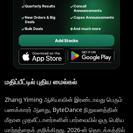
✓
✓
Quarterly Results
Concall
Announcements
✓
✓
New Orders & Big
Capex Announcements
Deals
✓
✦
Bulk Deals
And much more
Add Stocks
மதிப்பீட்டில் புதிய மைல்கல்
Zhang Yiming ஆசியாவின் இரண்டாவது பெரும்
பணக்காரர் ஆனது, ByteDance நிறுவனத்தின்
மீதான முதலீட்டாளர்களின் பார்வையில் ஒரு பெரிய
மாற்றத்தைக் குறிக்கிறது. 2026-ன் தொடக்கத்தில்