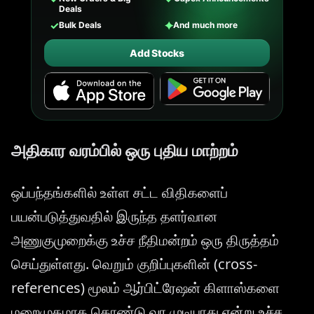
Deals
✓
✦
Bulk Deals
And much more
Add Stocks
அதிகார வரம்பில் ஒரு புதிய மாற்றம்
ஒப்பந்தங்களில் உள்ள சட்ட விதிகளைப்
பயன்படுத்துவதில் இருந்த தளர்வான
அணுகுமுறைக்கு உச்ச நீதிமன்றம் ஒரு திருத்தம்
செய்துள்ளது. வெறும் குறிப்புகளின் (cross-
references) மூலம் ஆர்பிட்ரேஷன் கிளாஸ்களை
மறைமுகமாக கொண்டு வர முடியாது என்று உச்ச