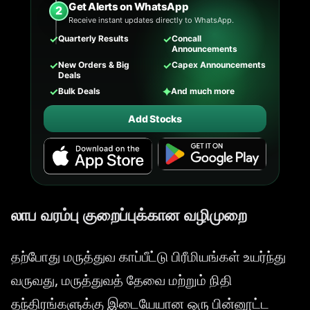
Get Alerts on WhatsApp
2
Receive instant updates directly to WhatsApp.
✓
✓
Quarterly Results
Concall
Announcements
✓
✓
New Orders & Big
Capex Announcements
Deals
✓
✦
Bulk Deals
And much more
Add Stocks
லாப வரம்பு குறைப்புக்கான வழிமுறை
தற்போது மருத்துவ காப்பீட்டு பிரீமியங்கள் உயர்ந்து
வருவது, மருத்துவத் தேவை மற்றும் நிதி
தந்திரங்களுக்கு இடையேயான ஒரு பின்னூட்ட