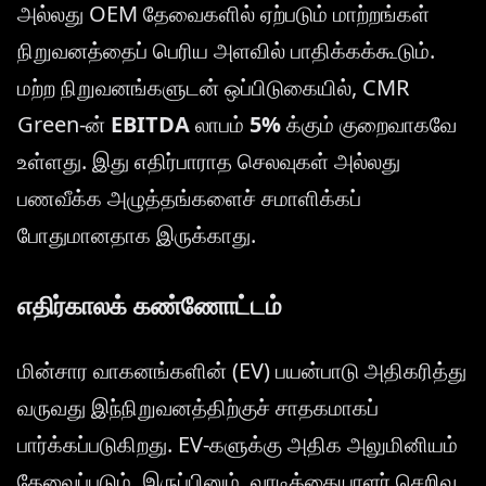
அல்லது OEM தேவைகளில் ஏற்படும் மாற்றங்கள்
நிறுவனத்தைப் பெரிய அளவில் பாதிக்கக்கூடும்.
மற்ற நிறுவனங்களுடன் ஒப்பிடுகையில், CMR
Green-ன்
EBITDA
லாபம்
5%
க்கும் குறைவாகவே
உள்ளது. இது எதிர்பாராத செலவுகள் அல்லது
பணவீக்க அழுத்தங்களைச் சமாளிக்கப்
போதுமானதாக இருக்காது.
எதிர்காலக் கண்ணோட்டம்
மின்சார வாகனங்களின் (EV) பயன்பாடு அதிகரித்து
வருவது இந்நிறுவனத்திற்குச் சாதகமாகப்
பார்க்கப்படுகிறது. EV-களுக்கு அதிக அலுமினியம்
தேவைப்படும். இருப்பினும், வாடிக்கையாளர் செறிவு