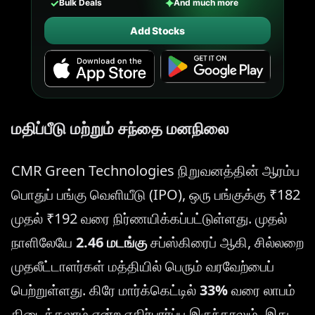
✓
✦
Bulk Deals
And much more
Add Stocks
மதிப்பீடு மற்றும் சந்தை மனநிலை
CMR Green Technologies நிறுவனத்தின் ஆரம்ப
பொதுப் பங்கு வெளியீடு (IPO), ஒரு பங்குக்கு ₹182
முதல் ₹192 வரை நிர்ணயிக்கப்பட்டுள்ளது. முதல்
நாளிலேயே
2.46 மடங்கு
சப்ஸ்கிரைப் ஆகி, சில்லறை
முதலீட்டாளர்கள் மத்தியில் பெரும் வரவேற்பைப்
பெற்றுள்ளது. கிரே மார்க்கெட்டில்
33%
வரை லாபம்
கிடைக்கலாம் என்ற எதிர்பார்ப்பு இருந்தாலும், இது