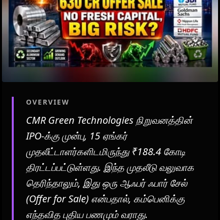
OVERVIEW
CMR Green Technologies நிறுவனத்தின்
IPO-க்கு முன்பு, 15 ஏங்கர்
முதலீட்டாளர்களிடமிருந்து ₹188.4 கோடி
திரட்டப்பட்டுள்ளது. இந்த முதலீடு வலுவாக
தெரிந்தாலும், இது ஒரு ஆஃபர் ஃபார் சேல்
(Offer for Sale) என்பதால், கம்பெனிக்கு
எந்தவித புதிய பணமும் வராது.