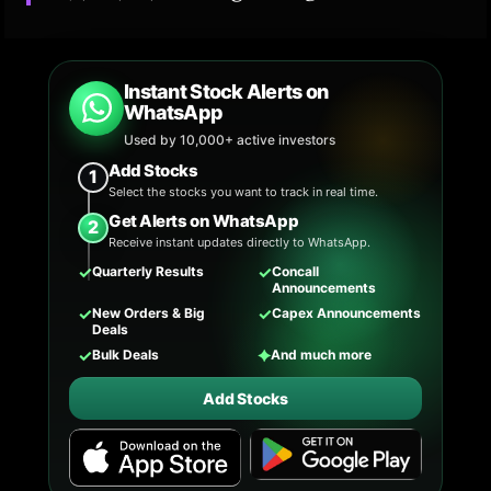
Instant Stock Alerts on
WhatsApp
Used by 10,000+ active investors
Add Stocks
1
Select the stocks you want to track in real time.
Get Alerts on WhatsApp
2
Receive instant updates directly to WhatsApp.
✓
✓
Quarterly Results
Concall
Announcements
✓
✓
New Orders & Big
Capex Announcements
Deals
✓
✦
Bulk Deals
And much more
Add Stocks