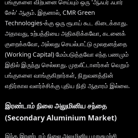
பங்குகளை விற்பனை செய்யும் ஒரு 'ஆஃபர் ஃபார்
சேல்' ஆகும். இதனால், CMR Green
Technologies-க்கு ஒரு ரூபாய் கூட கிடைக்காது.
அதாவது, உற்பத்தியை அதிகரிக்கவோ, கடனைக்
குறைக்கவோ, அல்லது செயல்பாட்டு மூலதனத்தை
(Working Capital) மேம்படுத்தவோ எந்த பணமும்
இதில் இருந்து செல்லாது. முதலீட்டாளர்கள் வெறும்
பங்குகளை வாங்குகிறார்கள், நிறுவனத்தின்
எதிர்கால வளர்ச்சிக்கு புதிய நிதி ஆதாரம் இல்லை.
இரண்டாம் நிலை அலுமினிய சந்தை
(Secondary Aluminium Market)
இந்த இரண்டாம் நிலை அலுமினிய மறுசுழற்சி