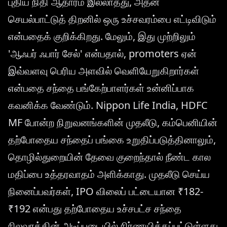
புதிய நிதி ஆதாரம் இல்லாதது, அதன்
செயல்பாட்டுத் திறனில் ஒரு உச்சவரம்பை எட்டிவிடும்
என்பதைக் குறிக்கிறது. மேலும், இது முற்றிலும்
'ஆஃபர் ஃபார் சேல்' என்பதால், promoters ஏன்
இவ்வளவு பெரிய அளவில் வெளியேறுகிறார்கள்
என்பதை சந்தை பங்கேற்பாளர்கள் உன்னிப்பாக
கவனிக்க வேண்டும். Nippon Life India, HDFC
MF போன்ற நிறுவனங்களின் முதலீடு, கம்பெனியின்
தற்போதைய சந்தைப் பங்கை உறுதிப்படுத்தினாலும்,
தொழில்துறையின் தேவை குறைந்தால் நீண்ட கால
மதிப்பை உத்தரவாதம் அளிக்காது. முதலீடு செய்ய
நினைப்பவர்கள், IPO விலைப் பட்டையான ₹182-
₹192 என்பது தற்போதைய உச்சபட்ச சந்தை
நிலவரத்தின் அடிப்படையில் நிர்ணயிக்கப்பட்டுள்ளது