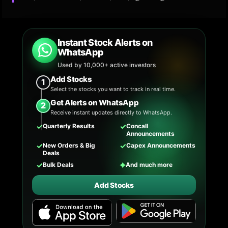
Instant Stock Alerts on
WhatsApp
Used by 10,000+ active investors
Add Stocks
1
Select the stocks you want to track in real time.
Get Alerts on WhatsApp
2
Receive instant updates directly to WhatsApp.
✓
✓
Quarterly Results
Concall
Announcements
✓
✓
New Orders & Big
Capex Announcements
Deals
✓
✦
Bulk Deals
And much more
Add Stocks