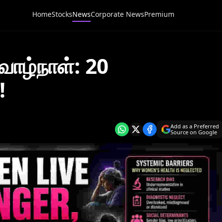
Home
Stocks
News
Corporate News
Premium
ாழ்நாள்: 20
!
Add as a Preferred
Source on Google