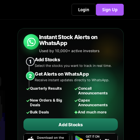
Login
Sign Up
Instant Stock Alerts on
WhatsApp
Used by 10,000+ active investors
Add Stocks
1
Select the stocks you want to track in real time.
Get Alerts on WhatsApp
2
Receive instant updates directly to WhatsApp.
✓
✓
Quarterly Results
Concall
Announcements
✓
✓
New Orders & Big
Capex
Deals
Announcements
✓
✦
Bulk Deals
And much more
Add Stocks