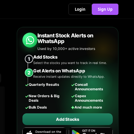
Login
Sign Up
Instant Stock Alerts on
WhatsApp
Used by 10,000+ active investors
Add Stocks
1
Select the stocks you want to track in real time.
Get Alerts on WhatsApp
2
Receive instant updates directly to WhatsApp.
✓
✓
Quarterly Results
Concall
Announcements
✓
✓
New Orders & Big
Capex
Deals
Announcements
✓
✦
Bulk Deals
And much more
Add Stocks