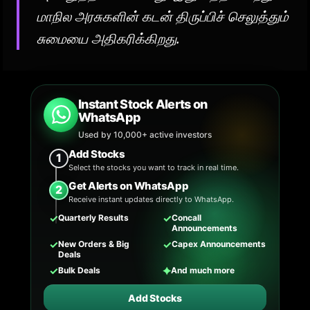
மாநில அரசுகளின் கடன் திருப்பிச் செலுத்தும்
சுமையை அதிகரிக்கிறது.
Instant Stock Alerts on
WhatsApp
Used by 10,000+ active investors
Add Stocks
1
Select the stocks you want to track in real time.
Get Alerts on WhatsApp
2
Receive instant updates directly to WhatsApp.
✓
✓
Quarterly Results
Concall
Announcements
✓
✓
New Orders & Big
Capex Announcements
Deals
✓
✦
Bulk Deals
And much more
Add Stocks