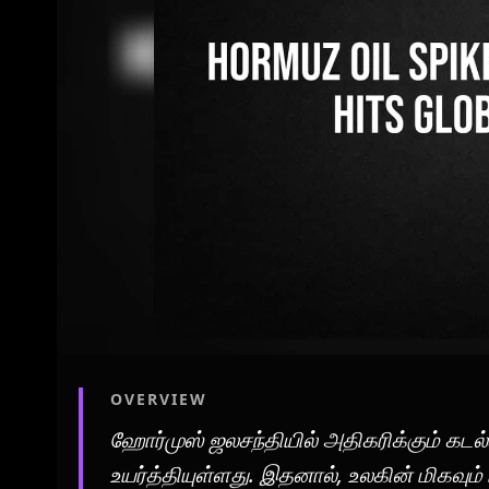
OVERVIEW
ஹோர்முஸ் ஜலசந்தியில் அதிகரிக்கும் க
உயர்த்தியுள்ளது. இதனால், உலகின் மிகவும்