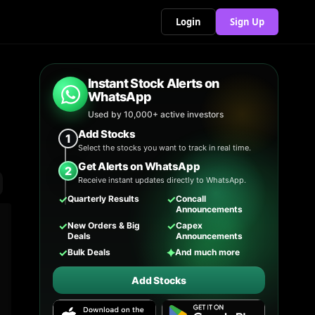
Login
Sign Up
Instant Stock Alerts on
WhatsApp
Used by 10,000+ active investors
Add Stocks
1
Select the stocks you want to track in real time.
Get Alerts on WhatsApp
2
Receive instant updates directly to WhatsApp.
✓
✓
Quarterly Results
Concall
Announcements
✓
✓
New Orders & Big
Capex
Deals
Announcements
✓
✦
Bulk Deals
And much more
Add Stocks