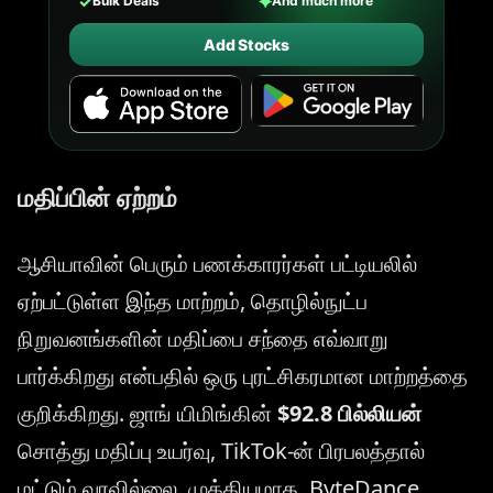
✓
✦
Bulk Deals
And much more
Add Stocks
மதிப்பின் ஏற்றம்
ஆசியாவின் பெரும் பணக்காரர்கள் பட்டியலில்
ஏற்பட்டுள்ள இந்த மாற்றம், தொழில்நுட்ப
நிறுவனங்களின் மதிப்பை சந்தை எவ்வாறு
பார்க்கிறது என்பதில் ஒரு புரட்சிகரமான மாற்றத்தை
குறிக்கிறது. ஜாங் யிமிங்கின்
$92.8 பில்லியன்
சொத்து மதிப்பு உயர்வு, TikTok-ன் பிரபலத்தால்
மட்டும் வரவில்லை. முக்கியமாக, ByteDance