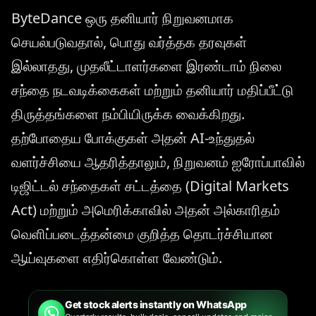
ByteDance ஒரு தனியார் நிறுவனமாக
செயல்படுவதால், பொது வர்த்தக தரவுகள்
இல்லாதது, முதலீட்டாளர்களை இரண்டாம் நிலை
சந்தை நடவடிக்கைகள் மற்றும் தனியார் மதிப்பீட்டு
திருத்தங்களை நம்பியிருக்க வைக்கிறது.
தற்போதைய போக்குகள் அதன் AI-உந்துதல்
வளர்ச்சியை ஆதரித்தாலும், நிறுவனம் ஐரோப்பாவில்
டிஜிட்டல் சந்தைகள் சட்டத்தை (Digital Markets
Act) மற்றும் அமெரிக்காவில் அதன் அல்காரிதம்
வெளிப்படைத்தன்மை குறித்த தொடர்ச்சியான
ஆய்வுகளை எதிர்கொள்ள வேண்டும்.
Get stock alerts instantly on WhatsApp