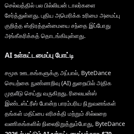
செல்வத்தில் பல பில்லியன் டாலர்களை
சேர்த்துள்ளது. புதிய அமெரிக்க உரிமை அமைப்பு
குறித்த ஸ்திரத்தன்மையை சந்தை இப்போது
அங்கீகரிக்கத் தொடங்கியுள்ளது.
AI உள்கட்டமைப்பு போட்டி
சமூக ஊடகங்களுக்கு அப்பால், ByteDance
செயற்கை நுண்ணறிவு (AI) துறையில் அதிக
முதலீடு செய்து வருகிறது. ரிலையன்ஸ்
இண்டஸ்ட்ரீஸ் போன்ற பாரம்பரிய நிறுவனங்கள்
தங்கள் மதிப்பை எரிசக்தி மற்றும் சில்லறை
வணிகங்களில் நிலைநிறுத்தும்போது, ByteDance
2026-ல் மட்டும் AI உள்கட்டமைப்புக்காக $70