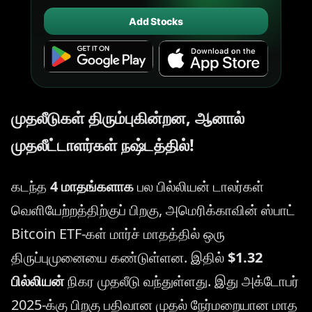
Add Stocks
முதலீடுகள் திரும்புகின்றன, ஆனால்
முதலீட்டாளர்கள் நஷ்டத்தில்!
கடந்த
4 மாதங்களாக
பல பில்லியன் டாலர்கள்
வெளியேற்றத்திற்குப் பிறகு, அமெரிக்காவின் ஸ்பாட்
Bitcoin ETF-கள் மார்ச் மாதத்தில் ஒரு
திருப்புமுனையை கண்டுள்ளன. இதில்
$1.32
பில்லியன்
நிகர முதலீடு வந்துள்ளது. இது அக்டோபர்
2025-க்கு பிறகு பதிவான முதல் நேர்மறையான மாத