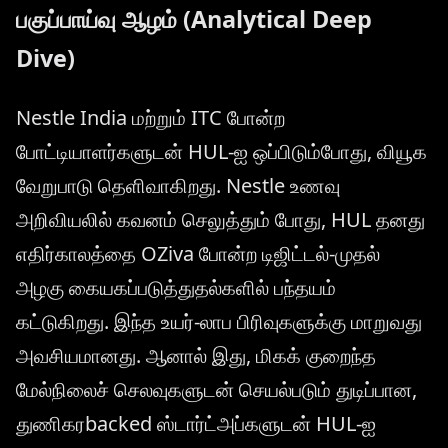
பகுப்பாய்வு ஆழம் (Analytical Deep
Dive)
Nestle India மற்றும் ITC போன்ற
போட்டியாளர்களுடன் HUL-ஐ ஒப்பிடும்போது, ​​வியூக
வேறுபாடு தெளிவாகிறது. Nestle உணவு
அறிவியலில் கவனம் செலுத்தும் போது, ​​HUL தனது
எதிர்காலத்தை OZiva போன்ற டிஜிட்டல்-முதல்
அழகு கையகப்படுத்துதல்களில் பந்தயம்
கட்டுகிறது. இந்த உயர்-லாப பிரிவுகளுக்கு மாறுவது
அவசியமானது. ஆனால் இது, மிகக் குறைந்த
மேல்நிலைச் செலவுகளுடன் செயல்படும் துடிப்பான,
துணிகரbacked ஸ்டார்ட்அப்களுடன் HUL-ஐ