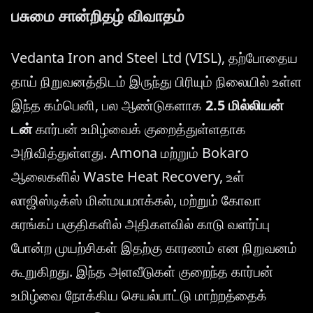
பசுமை சான்றிதழ் விவாதம்
Vedanta Iron and Steel Ltd (VISL), தற்போதைய
தாய் நிறுவனத்திடம் இருந்து பிரியும் நிலையில் உள்ள
இந்த கம்பெனி, பல ஆண்டுகளாக
2.5 மில்லியன்
டன்
கார்பன் உமிழ்வைக் குறைத்துள்ளதாக
அறிவித்துள்ளது. Amona மற்றும் Bokaro
ஆலைகளில் Waste Heat Recovery, உள்
லாஜிஸ்டிக்ஸ் மின்மயமாக்கல், மற்றும் கோவா
சுரங்கப் பகுதிகளில் அதிகளவில் காடு வளர்ப்பு
போன்ற முயற்சிகள் இதற்கு காரணம் என நிறுவனம்
கூறுகிறது. இந்த அளவீடுகள் குறைந்த கார்பன்
உமிழ்வை நோக்கிய செயல்பாட்டு மாற்றத்தைக்