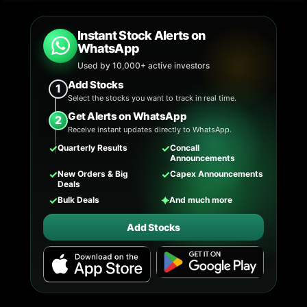
Instant Stock Alerts on
WhatsApp
Used by 10,000+ active investors
Add Stocks
1
Select the stocks you want to track in real time.
Get Alerts on WhatsApp
2
Receive instant updates directly to WhatsApp.
✓
✓
Quarterly Results
Concall
Announcements
✓
✓
New Orders & Big
Capex Announcements
Deals
✓
✦
Bulk Deals
And much more
Add Stocks