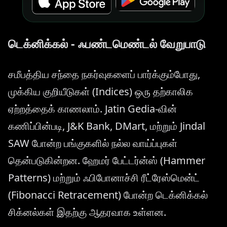
டெக்னிக்கல் - ஃபண்டமெண்டல் வேறுபாடு
சமீபத்திய சந்தை நகர்வுகளைப் பார்க்கும்போது,
முக்கிய குறியீடுகள் (Indices) ஒரு தற்காலிக
ஏற்றத்தைக் காணலாம். Jatin Gedia-வின்
கணிப்பின்படி, J&K Bank, DMart, மற்றும் Jindal
SAW போன்ற பங்குகளில் நல்ல வாய்ப்புகள்
தென்படுகின்றன. ஹேமர் பேட்டர்ன்ஸ் (Hammer
Patterns) மற்றும் ஃபிபோனாச்சி ரீட்ரேஸ்மென்ட்
(Fibonacci Retracement) போன்ற டெக்னிக்கல்
சிக்னல்கள் இதற்கு ஆதரவாக உள்ளன.