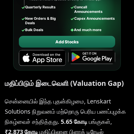
✓
✓
Quarterly Results
Concall
Announcements
✓
✓
New Orders & Big
Capex Announcements
Deals
✓
✦
Bulk Deals
And much more
Add Stocks
மதிப்பிடும் இடைவெளி (Valuation Gap)
சென்னையில் இந்த புதன்கிழமை, Lenskart
Solutions நிறுவனம் மற்றொரு பெரிய பணப்புழக்க
நிகழ்வைச் சந்தித்தது.
5.65 கோடி
பங்குகள்,
₹2,873 கோடி
மதிப்பிலான பிளாக் டிரேடில்