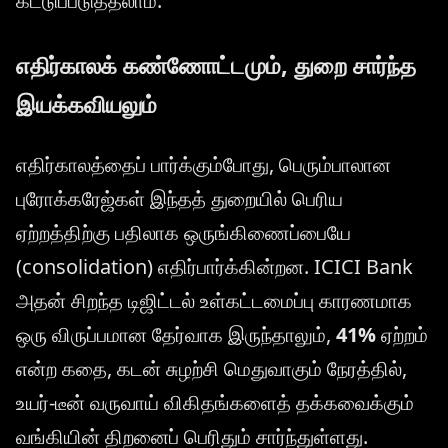
கட்டுப்படுத்தலாம்.
எதிர்காலக் கண்ணோட்டமும், துறை சார்ந்த
இயக்கவியலும்
எதிர்காலத்தைப் பார்க்கும்போது, பெரும்பாலான
புரோக்கரேஜ்கள் இந்தத் துறையில் பெரிய
ஏற்றத்திற்கு பதிலாக ஒருங்கிணைப்பையே
(consolidation) எதிர்பார்க்கின்றன. ICICI Bank
அதன் சிறந்த டிஜிட்டல் உள்கட்டமைப்பு காரணமாக
ஒரு விருப்பமான தேர்வாக இருந்தாலும்,
41%
ஏற்றம்
என்ற கதை, கடன் சுழற்சி மெதுவாகும் நேரத்தில்,
உயர்-டீன் வருவாய் விகிதங்களைத் தக்கவைக்கும்
வங்கியின் திறனைப் பெரிதும் சார்ந்துள்ளது.