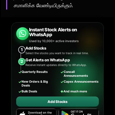
சமாளிக்க வேண்டியிருக்கும்.
Instant Stock Alerts on
WhatsApp
Used by 10,000+ active investors
Add Stocks
1
Select the stocks you want to track in real time.
Get Alerts on WhatsApp
2
Receive instant updates directly to WhatsApp.
✓
✓
Quarterly Results
Concall
Announcements
✓
✓
New Orders & Big
Capex Announcements
Deals
✓
✦
Bulk Deals
And much more
Add Stocks