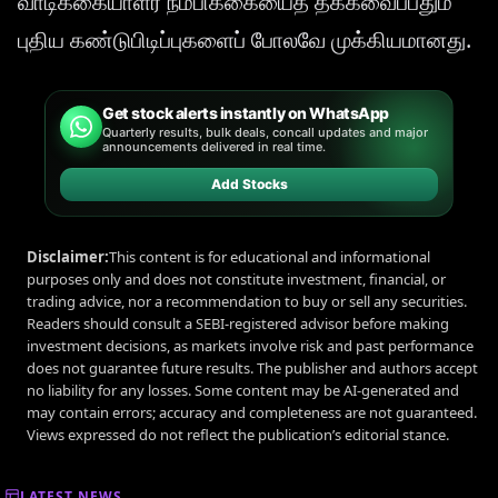
வாடிக்கையாளர் நம்பிக்கையைத் தக்கவைப்பதும்
புதிய கண்டுபிடிப்புகளைப் போலவே முக்கியமானது.
Get stock alerts instantly on WhatsApp
Quarterly results, bulk deals, concall updates and major
announcements delivered in real time.
Add Stocks
Disclaimer:
This content is for educational and informational
purposes only and does not constitute investment, financial, or
trading advice, nor a recommendation to buy or sell any securities.
Readers should consult a SEBI-registered advisor before making
investment decisions, as markets involve risk and past performance
does not guarantee future results. The publisher and authors accept
no liability for any losses. Some content may be AI-generated and
may contain errors; accuracy and completeness are not guaranteed.
Views expressed do not reflect the publication’s editorial stance.
LATEST NEWS