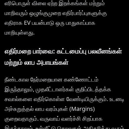
எரிபொருள் விலை ஏற்ற இறக்கங்கள் மற்றும்
மாறிவரும் ஒழுங்குமுறை எதிர்பார்ப்புகளுக்கு
எதிராக EV பயன்பாடு ஒரு பாதுகாப்பாக
மாறியுள்ளது.
எதிர்மறை பார்வை: கட்டமைப்பு பலவீனங்கள்
மற்றும் லாப அபாயங்கள்
நீண்டகால நேர்மறையான கண்ணோட்டம்
இருந்தாலும், முதலீட்டாளர்கள் குறிப்பிடத்தக்க
சவால்களை எதிர்கொள்ள வேண்டியிருக்கும். உடனடி
அச்சுறுத்தல் லாப வரம்புகள் (Margins)
குறைவதாகும். வருவாய் வளர்ச்சி சிறப்பாக
இருந்தாலும், உள்ளீட்டு செலவுகள் அதிகரித்து வரும்