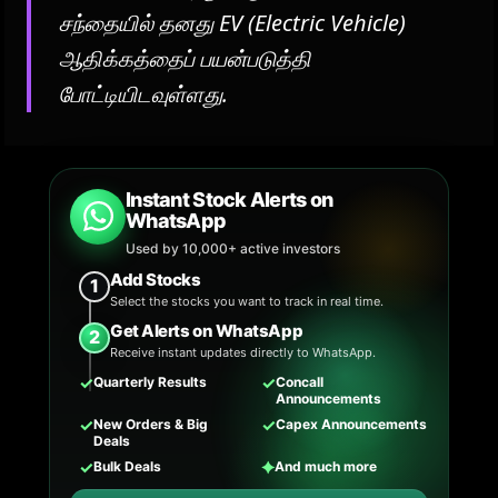
சந்தையில் தனது EV (Electric Vehicle)
ஆதிக்கத்தைப் பயன்படுத்தி
போட்டியிடவுள்ளது.
Instant Stock Alerts on
WhatsApp
Used by 10,000+ active investors
Add Stocks
1
Select the stocks you want to track in real time.
Get Alerts on WhatsApp
2
Receive instant updates directly to WhatsApp.
✓
✓
Quarterly Results
Concall
Announcements
✓
✓
New Orders & Big
Capex Announcements
Deals
✓
✦
Bulk Deals
And much more