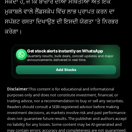
ਸਕਦਾ ਹੈ, ਜੋ ਕਿ ਬਾਜ਼ਾਰ ਦੀਆਂ ਸਥਿਤੀਆਂ ਅਤੇ ਇੱਕ
ਮੁਕਾਬਲੇ ਵਾਲੇ ਲੈਂਡਸਕੇਪ ਵਿੱਚ ਲਾਭ ਪ੍ਰਾਪਤ ਕਰਨ ਦਾ
ਸਪੱਸ਼ਟ ਰਸਤਾ ਦਿਖਾਉਣ ਦੀ ਇਸਦੀ ਯੋਗਤਾ 'ਤੇ ਨਿਰਭਰ
ਕਰੇਗਾ।
Get stock alerts instantly on WhatsApp
Quarterly results, bulk deals, concall updates and major
announcements delivered in real time.
Add Stocks
Disclaimer:
This content is for educational and informational
purposes only and does not constitute investment, financial, or
trading advice, nor a recommendation to buy or sell any securities.
Readers should consult a SEBI-registered advisor before making
investment decisions, as markets involve risk and past performance
does not guarantee future results. The publisher and authors accept
no liability for any losses. Some content may be AI-generated and
may contain errors; accuracy and completeness are not guaranteed.