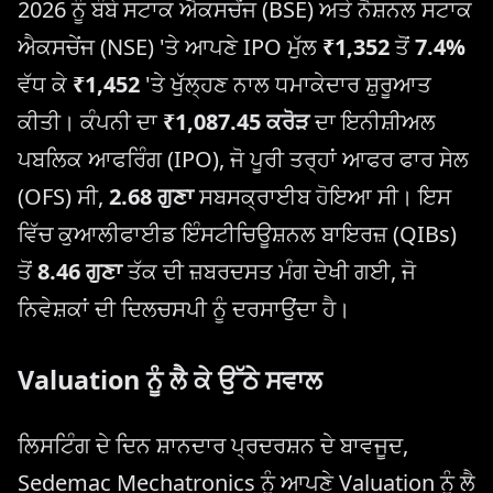
2026 ਨੂੰ ਬੰਬੇ ਸਟਾਕ ਐਕਸਚੇਂਜ (BSE) ਅਤੇ ਨੈਸ਼ਨਲ ਸਟਾਕ
ਐਕਸਚੇਂਜ (NSE) 'ਤੇ ਆਪਣੇ IPO ਮੁੱਲ
₹1,352
ਤੋਂ
7.4%
ਵੱਧ ਕੇ
₹1,452
'ਤੇ ਖੁੱਲ੍ਹਣ ਨਾਲ ਧਮਾਕੇਦਾਰ ਸ਼ੁਰੂਆਤ
ਕੀਤੀ। ਕੰਪਨੀ ਦਾ
₹1,087.45 ਕਰੋੜ
ਦਾ ਇਨੀਸ਼ੀਅਲ
ਪਬਲਿਕ ਆਫਰਿੰਗ (IPO), ਜੋ ਪੂਰੀ ਤਰ੍ਹਾਂ ਆਫਰ ਫਾਰ ਸੇਲ
(OFS) ਸੀ,
2.68 ਗੁਣਾ
ਸਬਸਕ੍ਰਾਈਬ ਹੋਇਆ ਸੀ। ਇਸ
ਵਿੱਚ ਕੁਆਲੀਫਾਈਡ ਇੰਸਟੀਚਿਊਸ਼ਨਲ ਬਾਇਰਜ਼ (QIBs)
ਤੋਂ
8.46 ਗੁਣਾ
ਤੱਕ ਦੀ ਜ਼ਬਰਦਸਤ ਮੰਗ ਦੇਖੀ ਗਈ, ਜੋ
ਨਿਵੇਸ਼ਕਾਂ ਦੀ ਦਿਲਚਸਪੀ ਨੂੰ ਦਰਸਾਉਂਦਾ ਹੈ।
Valuation ਨੂੰ ਲੈ ਕੇ ਉੱਠੇ ਸਵਾਲ
ਲਿਸਟਿੰਗ ਦੇ ਦਿਨ ਸ਼ਾਨਦਾਰ ਪ੍ਰਦਰਸ਼ਨ ਦੇ ਬਾਵਜੂਦ,
Sedemac Mechatronics ਨੂੰ ਆਪਣੇ Valuation ਨੂੰ ਲੈ