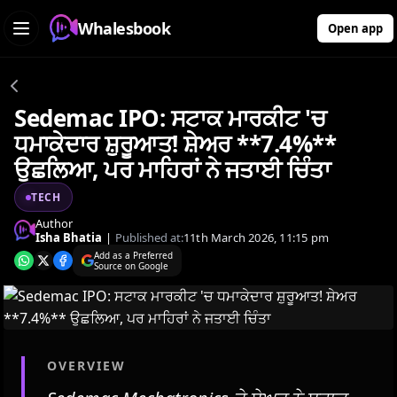
Whalesbook
Open app
Sedemac IPO: ਸਟਾਕ ਮਾਰਕੀਟ 'ਚ
ਧਮਾਕੇਦਾਰ ਸ਼ੁਰੂਆਤ! ਸ਼ੇਅਰ **7.4%**
ਉਛਲਿਆ, ਪਰ ਮਾਹਿਰਾਂ ਨੇ ਜਤਾਈ ਚਿੰਤਾ
TECH
Author
Isha Bhatia
|
Published at:
11th March 2026, 11:15 pm
Add as a Preferred
Source on Google
OVERVIEW