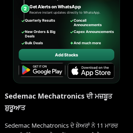
Get Alerts on WhatsApp
2
Receive instant updates directly to WhatsApp.
✓
✓
Quarterly Results
Concall
Announcements
✓
✓
New Orders & Big
Capex Announcements
Deals
✓
✦
Bulk Deals
And much more
Add Stocks
Sedemac Mechatronics ਦੀ ਮਜ਼ਬੂਤ
ਸ਼ੁਰੂਆਤ
Sedemac Mechatronics ਦੇ ਸ਼ੇਅਰਾਂ ਨੇ 11 ਮਾਰਚ