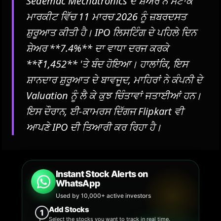
Sedemac Mechatronics ਦੇ ਸ਼ੇਅਰ ਨੇ ਸਟਾਕ
ਮਾਰਕੀਟ ਵਿੱਚ 11 ਮਾਰਚ 2026 ਨੂੰ ਜ਼ਬਰਦਸਤ
ਸ਼ੁਰੂਆਤ ਕੀਤੀ ਹੈ। IPO ਲਿਸਟਿੰਗ ਦੇ ਪਹਿਲੇ ਦਿਨ
ਸ਼ੇਅਰ **7.4%** ਦਾ ਵਾਧਾ ਦਰਜ ਕਰਕੇ
**₹1,452** 'ਤੇ ਬੰਦ ਹੋਇਆ। ਹਾਲਾਂਕਿ, ਇਸ
ਸ਼ਾਨਦਾਰ ਸ਼ੁਰੂਆਤ ਦੇ ਬਾਵਜੂਦ, ਮਾਹਿਰਾਂ ਨੇ ਕੰਪਨੀ ਦੇ
Valuation ਨੂੰ ਲੈ ਕੇ ਕੁਝ ਚਿੰਤਾਵਾਂ ਜਤਾਈਆਂ ਹਨ।
ਇਸ ਦੌਰਾਨ, ਈ-ਕਾਮਰਸ ਦਿੱਗਜ Flipkart ਵੀ
ਆਪਣੇ IPO ਦੀ ਤਿਆਰੀ ਕਰ ਰਿਹਾ ਹੈ।
Instant Stock Alerts on
WhatsApp
Used by 10,000+ active investors
Add Stocks
1
Select the stocks you want to track in real time.