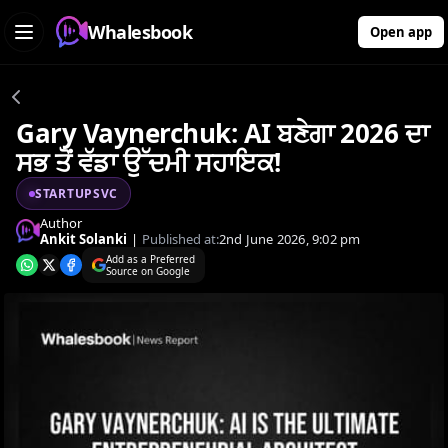
Whalesbook
Open app
Gary Vaynerchuk: AI ਬਣੇਗਾ 2026 ਦਾ
ਸਭ ਤੋਂ ਵੱਡਾ ਉੱਦਮੀ ਸਹਾਇਕ!
STARTUPSVC
Author
Ankit Solanki
|
Published at:
2nd June 2026, 9:02 pm
Add as a Preferred
Source on Google