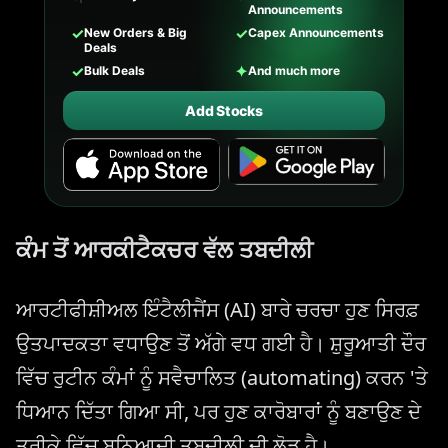
Announcements
✓
✓
New Orders & Big
Capex Announcements
Deals
✓
✦
Bulk Deals
And much more
Add Stocks
ਕੰਮ ਤੋਂ ਆਰਕੀਟੈਕਚਰ ਵੱਲ ਤਬਦੀਲੀ
ਆਰਟੀਫੀਸ਼ੀਅਲ ਇੰਟੈਲੀਜੈਂਸ (AI) ਬਾਰੇ ਚਰਚਾ ਹੁਣ ਸਿਰਫ਼
ਉਤਪਾਦਕਤਾ ਵਧਾਉਣ ਤੋਂ ਅੱਗੇ ਵਧ ਗਈ ਹੈ। ਸ਼ੁਰੂਆਤੀ ਦੌਰ
ਵਿੱਚ ਰੁਟੀਨ ਕੰਮਾਂ ਨੂੰ ਸਵੈਚਾਲਿਤ (automating) ਕਰਨ 'ਤੇ
ਧਿਆਨ ਦਿੱਤਾ ਗਿਆ ਸੀ, ਪਰ ਹੁਣ ਕਾਰੋਬਾਰਾਂ ਨੂੰ ਬਣਾਉਣ ਦੇ
ਤਰੀਕੇ ਵਿੱਚ ਬੁਨਿਆਦੀ ਤਬਦੀਲੀ ਦੀ ਲੋੜ ਹੈ।