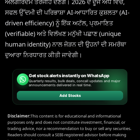
ਐਲਗੋਰਿਦਮ ਤਰਜੀਹ ਦੇਣਗੇ। 2026 ਦੇ ਦੂਜੇ ਅੱਧ ਵਿੱਚ,
ਸਫਲ ਉੱਦਮੀ ਦੀ ਪਰਿਭਾਸ਼ਾ AI-ਆਧਾਰਿਤ ਕੁਸ਼ਲਤਾ (AI-
driven efficiency) ਨੂੰ ਇੱਕ ਅਟੱਲ, ਪ੍ਰਮਾਣਿਤ
(verifiable) ਅਤੇ ਵਿਲੱਖਣ ਮਨੁੱਖੀ ਪਛਾਣ (unique
human identity) ਨਾਲ ਜੋੜਨ ਦੀ ਉਹਨਾਂ ਦੀ ਸਮਰੱਥਾ
ਦੁਆਰਾ ਨਿਰਧਾਰਤ ਕੀਤੀ ਜਾਵੇਗੀ।
Get stock alerts instantly on WhatsApp
Quarterly results, bulk deals, concall updates and major
announcements delivered in real time.
Add Stocks
Disclaimer:
This content is for educational and informational
purposes only and does not constitute investment, financial, or
trading advice, nor a recommendation to buy or sell any securities.
Readers should consult a SEBI-registered advisor before making