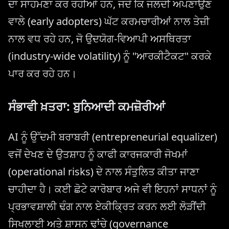
ਦਾ ਸਾਹਮਣਾ ਕਰ ਰਹੀਆਂ ਹਨ, ਜਦੋਂ ਕਿ ਜਲਦੀ ਅਪਣਾਉਣ
ਵਾਲੇ (early adopters) ਘੱਟ ਕਰਮਚਾਰੀਆਂ ਨਾਲ ਤੇਜ਼ੀ
ਨਾਲ ਵਧ ਰਹੇ ਹਨ, ਜੋ ਉਦਯੋਗ-ਵਿਆਪੀ ਅਸਥਿਰਤਾ
(industry-wide volatility) ਨੂੰ "ਆਰਕੀਟੈਕਟ" ਕਰਕੇ
ਪਾਰ ਕਰ ਰਹੇ ਹਨ।
ਸੰਭਾਵੀ ਖ਼ਤਰਾ: ਬੁਨਿਆਦੀ ਕਮਜ਼ੋਰੀਆਂ
AI ਨੂੰ ਉੱਦਮੀ ਬਰਾਬਰੀ (entrepreneurial equalizer)
ਵਜੋਂ ਦੇਖਣ ਦੇ ਉਤਸ਼ਾਹ ਨੂੰ ਕਾਫੀ ਕਾਰਜਕਾਰੀ ਜੋਖਮਾਂ
(operational risks) ਦੇ ਨਾਲ ਸੰਤੁਲਿਤ ਕੀਤਾ ਜਾਣਾ
ਚਾਹੀਦਾ ਹੈ। ਕਈ ਛੋਟੇ ਕਾਰੋਬਾਰ ਅਜੇ ਵੀ ਇਹਨਾਂ ਸਾਧਨਾਂ ਨੂੰ
ਪ੍ਰਭਾਵਸ਼ਾਲੀ ਢੰਗ ਨਾਲ ਏਕੀਕ੍ਰਿਤ ਕਰਨ ਲਈ ਲੋੜੀਂਦੀ
ਸਿਖਲਾਈ ਅਤੇ ਸ਼ਾਸਨ ਢਾਂਚੇ (governance