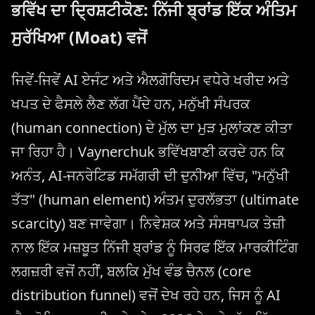
ਭਵਿੱਖ ਦਾ ਦ੍ਰਿਸ਼ਟੀਕੋਣ: ਨਿੱਜੀ ਬ੍ਰਾਂਡ ਇੱਕ ਅੰਤਿਮ
ਸੁਰੱਖਿਆ (Moat) ਵਜੋਂ
ਜਿਵੇਂ-ਜਿਵੇਂ AI ਏਜੰਟ ਅਤੇ ਐਲਗੋਰਿਦਮ ਵਧੇਰੇ ਖਰੀਦ ਅਤੇ
ਖਪਤ ਦੇ ਫੈਸਲੇ ਲੈਣ ਲੱਗ ਪੈਂਦੇ ਹਨ, ਮਨੁੱਖੀ ਸੰਪਰਕ
(human connection) ਦੇ ਮੁੱਲ ਦਾ ਮੁੜ ਮੁਲਾਂਕਣ ਕੀਤਾ
ਜਾ ਰਿਹਾ ਹੈ। Vaynerchuk ਭਵਿੱਖਬਾਣੀ ਕਰਦੇ ਹਨ ਕਿ
ਅਨੰਤ, AI-ਜਨਰੇਟਿਡ ਸਮੱਗਰੀ ਦੀ ਦੁਨੀਆ ਵਿੱਚ, "ਮਨੁੱਖੀ
ਤੱਤ" (human element) ਅੰਤਮ ਦੁਰਲੱਭਤਾ (ultimate
scarcity) ਬਣ ਜਾਵੇਗਾ। ਨਿਵੇਸ਼ਕ ਅਤੇ ਸੰਸਥਾਪਕ ਤੇਜ਼ੀ
ਨਾਲ ਇੱਕ ਮਜ਼ਬੂਤ ਨਿੱਜੀ ਬ੍ਰਾਂਡ ਨੂੰ ਸਿਰਫ ਇੱਕ ਮਾਰਕੀਟਿੰਗ
ਲਗਜ਼ਰੀ ਵਜੋਂ ਨਹੀਂ, ਬਲਕਿ ਮੁੱਖ ਵੰਡ ਚੈਨਲ (core
distribution funnel) ਵਜੋਂ ਦੇਖ ਰਹੇ ਹਨ, ਜਿਸ ਨੂੰ AI