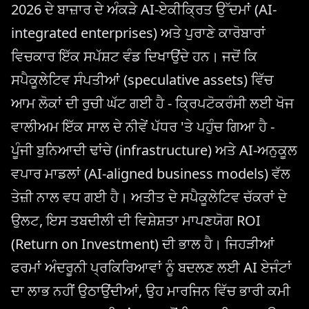
2026 ਦੇ ਬਾਜ਼ਾਰ ਦੇ ਅੰਕੜੇ AI-ਏਕੀਕ੍ਰਿਤ ਉੱਦਮਾਂ (AI-
integrated enterprises) ਅਤੇ ਪੁਰਾਣੇ ਕਾਰੋਬਾਰਾਂ
ਵਿਚਕਾਰ ਇੱਕ ਸਪੱਸ਼ਟ ਵੰਡ ਦਿਖਾਉਂਦੇ ਹਨ। ਜਦੋਂ ਕਿ
ਸਪੈਕੂਲੇਟਿਵ ਸੰਪਤੀਆਂ (speculative assets) ਵਿੱਚ
ਆਮ ਲੋਕਾਂ ਦੀ ਰੁਚੀ ਘੱਟ ਗਈ ਹੈ - ਕ੍ਰਿਪਟੋਕਰੰਸੀ ਲਈ ਖੋਜ
ਵਾਲੀਅਮ ਇੱਕ ਸਾਲ ਦੇ ਨੀਵੇਂ ਪੱਧਰ 'ਤੇ ਪਹੁੰਚ ਗਿਆ ਹੈ -
ਪੂੰਜੀ ਬੁਨਿਆਦੀ ਢਾਂਚੇ (infrastructure) ਅਤੇ AI-ਅਨੁਕੂਲ
ਵਪਾਰ ਮਾਡਲਾਂ (AI-aligned business models) ਵੱਲ
ਤੇਜ਼ੀ ਨਾਲ ਵਧ ਗਈ ਹੈ। ਅਤੀਤ ਦੇ ਸਪੈਕੂਲੇਟਿਵ ਚੱਕਰਾਂ ਦੇ
ਉਲਟ, ਇਸ ਤਬਦੀਲੀ ਦੀ ਵਿਸ਼ੇਸ਼ਤਾ ਮਾਪਣਯੋਗ ROI
(Return on Investment) ਦੀ ਭਾਲ ਹੈ। ਜਿਹੜੀਆਂ
ਫਰਮਾਂ ਅੰਦਰੂਨੀ ਪ੍ਰਕਿਰਿਆਵਾਂ ਨੂੰ ਬਦਲਣ ਲਈ AI ਏਜੰਟਾਂ
ਦਾ ਲਾਭ ਨਹੀਂ ਉਠਾਉਂਦੀਆਂ, ਉਹ ਮਾਰਜਿਨ ਵਿੱਚ ਭਾਰੀ ਕਮੀ