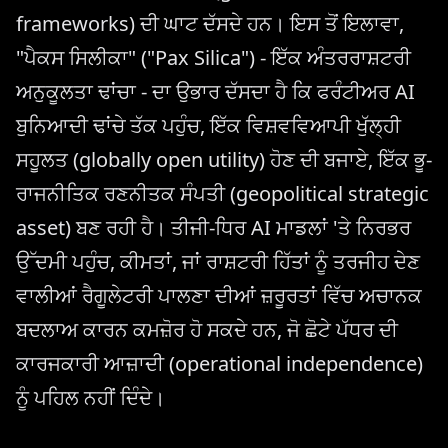
frameworks) ਦੀ ਘਾਟ ਦੱਸਦੇ ਹਨ। ਇਸ ਤੋਂ ਇਲਾਵਾ,
"ਪੈਕਸ ਸਿਲੀਕਾ" ("Pax Silica") - ਇੱਕ ਅੰਤਰਰਾਸ਼ਟਰੀ
ਅਨੁਕੂਲਤਾ ਢਾਂਚਾ - ਦਾ ਉਭਾਰ ਦੱਸਦਾ ਹੈ ਕਿ ਫਰੰਟੀਅਰ AI
ਬੁਨਿਆਦੀ ਢਾਂਚੇ ਤੱਕ ਪਹੁੰਚ, ਇੱਕ ਵਿਸ਼ਵਵਿਆਪੀ ਖੁੱਲ੍ਹੀ
ਸਹੂਲਤ (globally open utility) ਹੋਣ ਦੀ ਬਜਾਏ, ਇੱਕ ਭੂ-
ਰਾਜਨੀਤਿਕ ਰਣਨੀਤਕ ਸੰਪਤੀ (geopolitical strategic
asset) ਬਣ ਰਹੀ ਹੈ। ਤੀਜੀ-ਧਿਰ AI ਮਾਡਲਾਂ 'ਤੇ ਨਿਰਭਰ
ਉੱਦਮੀ ਪਹੁੰਚ, ਕੀਮਤਾਂ, ਜਾਂ ਰਾਸ਼ਟਰੀ ਹਿੱਤਾਂ ਨੂੰ ਤਰਜੀਹ ਦੇਣ
ਵਾਲੀਆਂ ਰੈਗੂਲੇਟਰੀ ਪਾਲਣਾ ਦੀਆਂ ਜ਼ਰੂਰਤਾਂ ਵਿੱਚ ਅਚਾਨਕ
ਬਦਲਾਅ ਕਾਰਨ ਕਮਜ਼ੋਰ ਹੋ ਸਕਦੇ ਹਨ, ਜੋ ਛੋਟੇ ਪੱਧਰ ਦੀ
ਕਾਰਜਕਾਰੀ ਆਜ਼ਾਦੀ (operational independence)
ਨੂੰ ਪਹਿਲ ਨਹੀਂ ਦਿੰਦੇ।