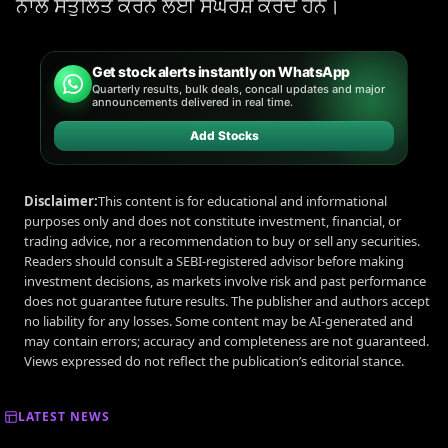
ਨਾਲ ਸੰਤੁਲਿਤ ਕਰਨ ਲਈ ਸੰਘਰਸ਼ ਕਰਦੇ ਹਨ।
Get stock alerts instantly on WhatsApp
Quarterly results, bulk deals, concall updates and major
announcements delivered in real time.
Add Stocks
Disclaimer:
This content is for educational and informational
purposes only and does not constitute investment, financial, or
trading advice, nor a recommendation to buy or sell any securities.
Readers should consult a SEBI-registered advisor before making
investment decisions, as markets involve risk and past performance
does not guarantee future results. The publisher and authors accept
no liability for any losses. Some content may be AI-generated and
may contain errors; accuracy and completeness are not guaranteed.
Views expressed do not reflect the publication’s editorial stance.
LATEST NEWS