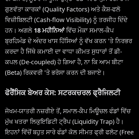
ਗੁਣਵੱਤਾ ਕਾਰਕਾਂ (Quality Factors) ਅਤੇ ਕੈਸ਼-ਫਲੋ
ਵਿਜ਼ੀਬਿਲਟੀ (Cash-flow Visibility) ਨੂੰ ਤਰਜੀਹ ਦਿੰਦੇ
ਹਨ। ਅਗਲੇ
18 ਮਹੀਨਿਆਂ
ਵਿੱਚ ਮੌਕਾ ਸਮਾਲ-ਕੈਪ
ਬ੍ਰਹਿਮੰਡ ਦੇ ਅੰਦਰ ਖਾਸ ਹਿੱਸਿਆਂ ਨੂੰ ਵੱਖ ਕਰਨ 'ਤੇ ਨਿਰਭਰ
ਕਰਦਾ ਹੈ ਜਿੱਥੇ ਕਮਾਈ ਦਾ ਵਾਧਾ ਕੀਮਤ ਸੁਧਾਰਾਂ ਤੋਂ ਡੀ-
ਕਪਲ (De-coupled) ਹੋ ਗਿਆ ਹੈ, ਨਾ ਕਿ ਆਮ ਬੀਟਾ
(Beta) ਰਿਕਵਰੀ 'ਤੇ ਭਰੋਸਾ ਕਰਨ ਦੀ ਬਜਾਏ।
ਫੋਰੈਂਸਿਕ ਬੇਅਰ ਕੇਸ: ਸਟਰਕਚਰਲ ਫ੍ਰੈਜਿਲਟੀ
ਜੋਖਮ-ਯਾਤਰੀ ਨਜ਼ਰੀਏ ਤੋਂ, ਸਮਾਲ-ਕੈਪ ਮਿਊਚਲ ਫੰਡਾਂ ਵਿੱਚ
ਮੁੱਖ ਖਤਰਾ ਲਿਕੁਇਡਿਟੀ ਟ੍ਰੈਪ (Liquidity Trap) ਹੈ।
ਇਹਨਾਂ ਵਿੱਚੋਂ ਬਹੁਤ ਸਾਰੇ ਫੰਡਾਂ ਕੋਲ ਸੀਮਤ ਫ੍ਰੀ ਫਲੋਟ (Free