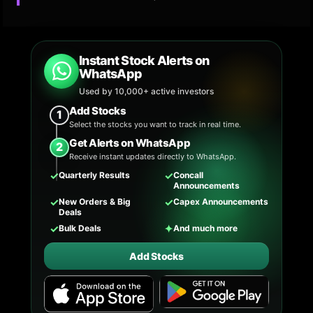
Instant Stock Alerts on
WhatsApp
Used by 10,000+ active investors
Add Stocks
1
Select the stocks you want to track in real time.
Get Alerts on WhatsApp
2
Receive instant updates directly to WhatsApp.
✓
✓
Quarterly Results
Concall
Announcements
✓
✓
New Orders & Big
Capex Announcements
Deals
✓
✦
Bulk Deals
And much more
Add Stocks