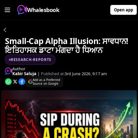
Whalesbook
Open app
Small-Cap Alpha Illusion: ਸਾਵਧਾਨ!
ਇਤਿਹਾਸਕ ਡਾਟਾ ਮੰਗਦਾ ਹੈ ਧਿਆਨ
RESEARCH-REPORTS
Author
Kabir Saluja
|
Published at:
3rd June 2026, 9:17 am
Add as a Preferred
Source on Google