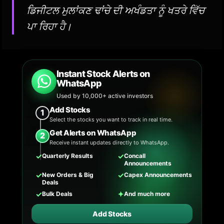
ਡਿਜੀਟਲ ਮੁਲਾਂਕਣ ਢਾਂਚੇ ਦੀ ਅਖੰਡਤਾ ਨੂੰ ਖਤਰੇ ਵਿੱਚ
ਪਾ ਰਿਹਾ ਹੈ।
Instant Stock Alerts on
WhatsApp
Used by 10,000+ active investors
Add Stocks
1
Select the stocks you want to track in real time.
Get Alerts on WhatsApp
2
Receive instant updates directly to WhatsApp.
✓
✓
Quarterly Results
Concall
Announcements
✓
✓
New Orders & Big
Capex Announcements
Deals
✓
✦
Bulk Deals
And much more
Add Stocks