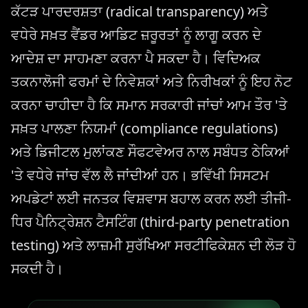
ਕੱਟੜ ਪਾਰਦਰਸ਼ਤਾ (radical transparency) ਅਤੇ
ਵਧੇਰੇ ਸਖ਼ਤ ਵੈਂਡਰ ਆਡਿਟ ਜ਼ਰੂਰਤਾਂ ਨੂੰ ਲਾਗੂ ਕਰਨ ਦੇ
ਆਦੇਸ਼ ਦਾ ਸਾਹਮਣਾ ਕਰਨਾ ਪੈ ਸਕਦਾ ਹੈ। ਵਿਦਿਅਕ
ਤਕਨਾਲੋਜੀ ਫਰਮਾਂ ਦੇ ਨਿਵੇਸ਼ਕਾਂ ਅਤੇ ਨਿਰੀਖਕਾਂ ਨੂੰ ਇਹ ਨੋਟ
ਕਰਨਾ ਚਾਹੀਦਾ ਹੈ ਕਿ ਸਮਾਨ ਸਰਕਾਰੀ ਜਾਂਚਾਂ ਆਮ ਤੌਰ 'ਤੇ
ਸਖ਼ਤ ਪਾਲਣਾ ਨਿਯਮਾਂ (compliance regulations)
ਅਤੇ ਡਿਜੀਟਲ ਮੁਲਾਂਕਣ ਸੌਫਟਵੇਅਰ ਨਾਲ ਸਬੰਧਤ ਠੇਕਿਆਂ
'ਤੇ ਵਧੇਰੇ ਜਾਂਚ ਵੱਲ ਲੈ ਜਾਂਦੀਆਂ ਹਨ। ਭਵਿੱਖੀ ਸਿਸਟਮ
ਅਪਡੇਟਾਂ ਲਈ ਜਨਤਕ ਵਿਸ਼ਵਾਸ ਬਹਾਲ ਕਰਨ ਲਈ ਤੀਜੀ-
ਧਿਰ ਪੈਨਿਟ੍ਰੇਸ਼ਨ ਟੈਸਟਿੰਗ (third-party penetration
testing) ਅਤੇ ਲਾਜ਼ਮੀ ਸੁਰੱਖਿਆ ਸਰਟੀਫਿਕੇਸ਼ਨ ਦੀ ਲੋੜ ਹੋ
ਸਕਦੀ ਹੈ।