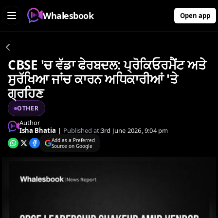
Whalesbook
Open app
CBSE 'ਚ ਵੱਡਾ ਫੇਰਬਦਲ: ਪ੍ਰੋਕਿਓਰਮੈਂਟ ਅਤੇ
ਸੁਰੱਖਿਆ ਜਾਂਚ ਕਾਰਨ ਅਧਿਕਾਰੀਆਂ 'ਤੇ
ਗ੍ਰਹਿਣ
OTHER
Author
Isha Bhatia
|
Published at:
3rd June 2026, 9:04 pm
Add as a Preferred
Source on Google