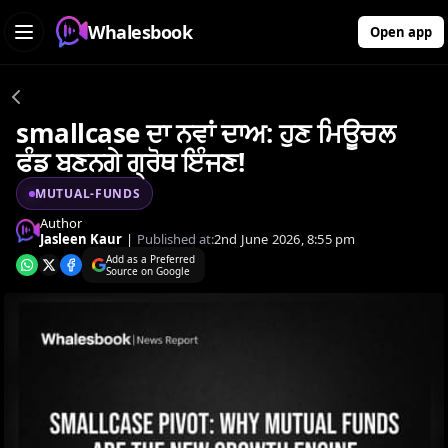
Whalesbook
Open app
smallcase ਦਾ ਨਵਾਂ ਦਾਅ: ਹੁਣ ਮਿਊਚਲ
ਫੰਡ ਬਣਨਗੇ ਗ੍ਰੋਥ ਇੰਜਣ!
MUTUAL-FUNDS
Author
Jasleen Kaur
|
Published at:
2nd June 2026, 8:55 pm
Add as a Preferred
Source on Google