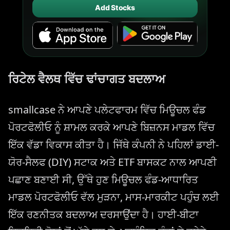
Add Stocks
ਰਿਟੇਲ ਵੈਲਥ ਵਿੱਚ ਢਾਂਚਾਗਤ ਬਦਲਾਅ
smallcase ਨੇ ਆਪਣੇ ਪਲੇਟਫਾਰਮ ਵਿੱਚ ਮਿਊਚਲ ਫੰਡ
ਪੋਰਟਫੋਲੀਓ ਨੂੰ ਸ਼ਾਮਲ ਕਰਕੇ ਆਪਣੇ ਬਿਜ਼ਨਸ ਮਾਡਲ ਵਿੱਚ
ਇੱਕ ਵੱਡਾ ਵਿਕਾਸ ਕੀਤਾ ਹੈ। ਜਿੱਥੇ ਕੰਪਨੀ ਨੇ ਪਹਿਲਾਂ ਡਾਈ-
ਯੋਰ-ਸੈਲਫ (DIY) ਸਟਾਕ ਅਤੇ ETF ਬਾਸਕਟ ਨਾਲ ਆਪਣੀ
ਪਛਾਣ ਬਣਾਈ ਸੀ, ਉੱਥੇ ਹੁਣ ਮਿਊਚਲ ਫੰਡ-ਆਧਾਰਿਤ
ਮਾਡਲ ਪੋਰਟਫੋਲੀਓ ਵੱਲ ਮੁੜਨਾ, ਮਾਸ-ਮਾਰਕੀਟ ਪਹੁੰਚ ਲਈ
ਇੱਕ ਰਣਨੀਤਕ ਬਦਲਾਅ ਦਰਸਾਉਂਦਾ ਹੈ। ਹਾਈ-ਬੀਟਾ