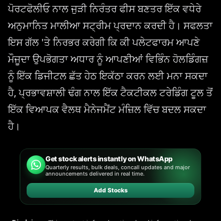
ਪੋਰਟਫੋਲੀਓ ਨਾਲ ਜੁੜੀ ਨਿਰੰਤਰ ਫੀਸ ਬਣਤਰ ਇੱਕ ਵਧੇਰੇ
ਅਨੁਮਾਨਿਤ ਮਾਲੀਆ ਸਟ੍ਰੀਮ ਪ੍ਰਦਾਨ ਕਰਦੀ ਹੈ। ਸਫਲਤਾ
ਇਸ ਗੱਲ 'ਤੇ ਨਿਰਭਰ ਕਰੇਗੀ ਕਿ ਕੀ ਪਲੇਟਫਾਰਮ ਆਪਣੇ
ਮੌਜੂਦਾ ਉਪਭੋਗਤਾ ਅਧਾਰ ਨੂੰ ਆਪਣੀਆਂ ਵਿਭਿੰਨ ਹੋਲਡਿੰਗਜ਼
ਨੂੰ ਇੱਕ ਡਿਜੀਟਲ ਛੱਤ ਹੇਠ ਇਕੱਠਾ ਕਰਨ ਲਈ ਮਨਾ ਸਕਦਾ
ਹੈ, ਪ੍ਰਭਾਵਸ਼ਾਲੀ ਢੰਗ ਨਾਲ ਇੱਕ ਟੈਕਟੀਕਲ ਟਰੇਡਿੰਗ ਟੂਲ ਤੋਂ
ਇੱਕ ਵਿਆਪਕ ਵੈਲਥ ਮੈਨੇਜਮੈਂਟ ਮੰਜ਼ਿਲ ਵਿੱਚ ਬਦਲ ਸਕਦਾ
ਹੈ।
Get stock alerts instantly on WhatsApp
Quarterly results, bulk deals, concall updates and major
announcements delivered in real time.
Add Stocks