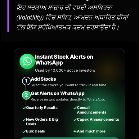
ਇਹ ਬਦਲਾਅ ਬਾਜ਼ਾਰ ਦੀ ਵਧਦੀ ਅਸਥਿਰਤਾ
(Volatility) ਵਿੱਚ ਸਥਿਰ, ਆਮਦਨ-ਅਧਾਰਿਤ ਫੀਸਾਂ
ਵੱਲ ਇੱਕ ਸੁਰੱਖਿਆਤਮਕ ਕਦਮ ਦਰਸਾਉਂਦਾ ਹੈ।
Instant Stock Alerts on
WhatsApp
Used by 10,000+ active investors
Add Stocks
1
Select the stocks you want to track in real time.
Get Alerts on WhatsApp
2
Receive instant updates directly to WhatsApp.
✓
✓
Quarterly Results
Concall
Announcements
✓
✓
New Orders & Big
Capex Announcements
Deals
✓
✦
Bulk Deals
And much more