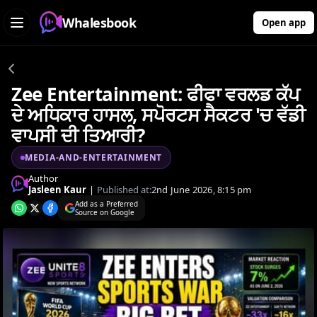
Whalesbook
Open app
Zee Entertainment: ਫੀਫਾ ਵਰਲਡ ਕੱਪ
ਦੇ ਅਧਿਕਾਰ ਹਾਸਲ, ਸਪੋਰਟਸ ਸੈਕਟਰ 'ਚ ਵੱਡੀ
ਵਾਪਸੀ ਦੀ ਤਿਆਰੀ?
MEDIA-AND-ENTERTAINMENT
Author
Jasleen Kaur
|
Published at:
2nd June 2026, 8:15 pm
Add as a Preferred
Source on Google