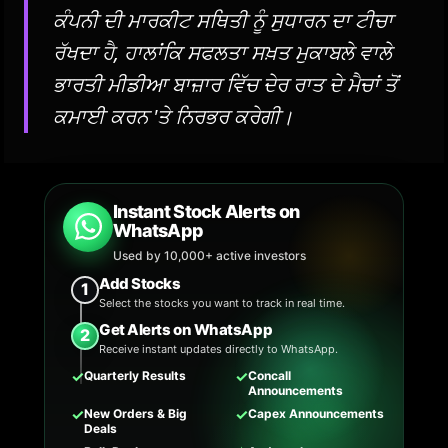
ਕੰਪਨੀ ਦੀ ਮਾਰਕੀਟ ਸਥਿਤੀ ਨੂੰ ਸੁਧਾਰਨ ਦਾ ਟੀਚਾ
ਰੱਖਦਾ ਹੈ, ਹਾਲਾਂਕਿ ਸਫਲਤਾ ਸਖ਼ਤ ਮੁਕਾਬਲੇ ਵਾਲੇ
ਭਾਰਤੀ ਮੀਡੀਆ ਬਾਜ਼ਾਰ ਵਿੱਚ ਦੇਰ ਰਾਤ ਦੇ ਮੈਚਾਂ ਤੋਂ
ਕਮਾਈ ਕਰਨ 'ਤੇ ਨਿਰਭਰ ਕਰੇਗੀ।
Instant Stock Alerts on
WhatsApp
Used by 10,000+ active investors
Add Stocks
1
Select the stocks you want to track in real time.
Get Alerts on WhatsApp
2
Receive instant updates directly to WhatsApp.
✓
✓
Quarterly Results
Concall
Announcements
✓
✓
New Orders & Big
Capex Announcements
Deals