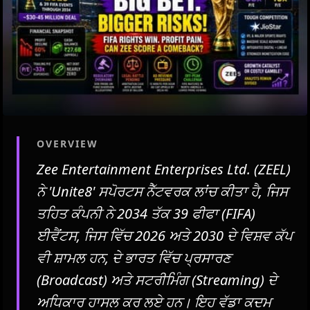
OVERVIEW
Zee Entertainment Enterprises Ltd. (ZEEL)
ਨੇ 'Unite8' ਸਪੋਰਟਸ ਨੈੱਟਵਰਕ ਲਾਂਚ ਕੀਤਾ ਹੈ, ਜਿਸ
ਤਹਿਤ ਕੰਪਨੀ ਨੇ 2034 ਤੱਕ 39 ਫੀਫਾ (FIFA)
ਈਵੈਂਟਸ, ਜਿਸ ਵਿੱਚ 2026 ਅਤੇ 2030 ਦੇ ਵਿਸ਼ਵ ਕੱਪ
ਵੀ ਸ਼ਾਮਲ ਹਨ, ਦੇ ਭਾਰਤ ਵਿੱਚ ਪ੍ਰਸਾਰਣ
(Broadcast) ਅਤੇ ਸਟਰੀਮਿੰਗ (Streaming) ਦੇ
ਅਧਿਕਾਰ ਹਾਸਲ ਕਰ ਲਏ ਹਨ। ਇਹ ਵੱਡਾ ਕਦਮ