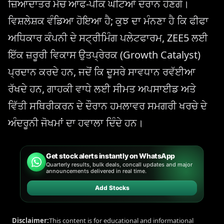
ਜ਼ਿਆਦਾਤਰ ਮੈਚ ਆਫ-ਪੀਕ ਘੰਟਿਆਂ ਦੌਰਾਨ ਹੋਣਗੇ।
ਵਿਸ਼ਲੇਸ਼ਕ ਵੰਡਿਆ ਹੋਇਆ ਹੈ; ਕੁਝ ਦਾ ਮੰਨਣਾ ਹੈ ਕਿ ਫੀਫਾ
ਅਧਿਕਾਰ ਕੰਪਨੀ ਦੇ ਸਟ੍ਰੀਮਿੰਗ ਪਲੇਟਫਾਰਮ, ZEE5 ਲਈ
ਇੱਕ ਜ਼ਰੂਰੀ ਵਿਕਾਸ ਉਤਪ੍ਰੇਰਕ (Growth Catalyst)
ਪ੍ਰਦਾਨ ਕਰਦੇ ਹਨ, ਜਦੋਂ ਕਿ ਦੂਸਰੇ ਸਾਵਧਾਨ ਰਵੱਈਆ
ਰੱਖਦੇ ਹਨ, ਗਾਹਕੀ ਵਾਧੇ ਲਈ ਸੀਮਤ ਅਪਸਾਈਡ ਅਤੇ
ਵਿੱਤੀ ਸਥਿਰੀਕਰਨ ਦੇ ਦੌਰਾਨ ਹਮਲਾਵਰ ਸਮਗਰੀ ਖਰਚੇ ਦੇ
ਅੰਦਰੂਨੀ ਜੋਖਮਾਂ ਦਾ ਹਵਾਲਾ ਦਿੰਦੇ ਹਨ।
Get stock alerts instantly on WhatsApp
Quarterly results, bulk deals, concall updates and major
announcements delivered in real time.
Add Stocks
Disclaimer:
This content is for educational and informational