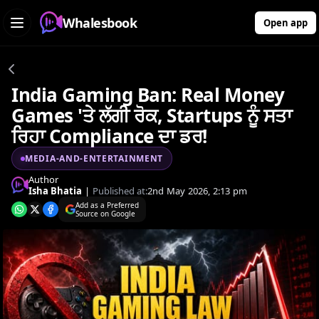
Whalesbook
Open app
India Gaming Ban: Real Money
Games 'ਤੇ ਲੱਗੀ ਰੋਕ, Startups ਨੂੰ ਸਤਾ
ਰਿਹਾ Compliance ਦਾ ਡਰ!
MEDIA-AND-ENTERTAINMENT
Author
Isha Bhatia
|
Published at:
2nd May 2026, 2:13 pm
Add as a Preferred
Source on Google