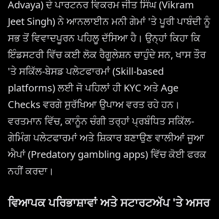
Advaya) ਦੇ ਪਾਰਟਨਰ ਵਿਕਰਮ ਜੀਤ ਸਿੰਘ (Vikram
Jeet Singh) ਨੇ ਆਨਲਾਈਨ ਮਨੀ ਗੇਮਾਂ 'ਤੇ ਪੂਰੀ ਪਾਬੰਦੀ ਨੂੰ
ਸਭ ਤੋਂ ਵਿਵਾਦਪੂਰਨ ਪਹਿਲੂ ਦੱਸਿਆ ਹੈ। ਉਨ੍ਹਾਂ ਕਿਹਾ ਕਿ
ਇੰਡਸਟਰੀ ਵਿੱਚ ਕਈ ਲੋਕ ਰੈਗੂਲੇਸ਼ਨ ਚਾਹੁੰਦੇ ਸਨ, ਖਾਸ ਤੌਰ
'ਤੇ ਸਕਿੱਲ-ਬੇਸਡ ਪਲੇਟਫਾਰਮਾਂ (Skill-based
platforms) ਲਈ ਜੋ ਪਹਿਲਾਂ ਹੀ KYC ਅਤੇ Age
Checks ਵਰਗੇ ਸੁਰੱਖਿਆ ਉਪਾਅ ਵਰਤ ਰਹੇ ਹਨ।
ਵਰਤਮਾਨ ਵਿੱਚ, ਕਾਨੂੰਨ ਚੰਗੀ ਤਰ੍ਹਾਂ ਪ੍ਰਬੰਧਿਤ ਸਕਿੱਲ-
ਗੇਮਿੰਗ ਪਲੇਟਫਾਰਮਾਂ ਅਤੇ ਸ਼ਿਕਾਰ ਬਣਾਉਣ ਵਾਲੀਆਂ ਜੂਆ
ਐਪਾਂ (Predatory gambling apps) ਵਿੱਚ ਕੋਈ ਫਰਕ
ਨਹੀਂ ਕਰਦਾ।
ਵਿਆਪਕ ਪਰਿਭਾਸ਼ਾਵਾਂ ਅਤੇ ਸਟਾਰਟਅੱਪ 'ਤੇ ਅਸਰ