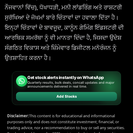
ਨੌਜਵਾਨਾਂ ਵਿੱਚ), ਧੋਖਾਧੜੀ, ਮਨੀ ਲਾਂਡਰਿੰਗ ਅਤੇ ਰਾਸ਼ਟਰੀ
ਸੁਰੱਖਿਆ ਦੇ ਜੋਖਮਾਂ ਬਾਰੇ ਚਿੰਤਾਵਾਂ ਦਾ ਹਵਾਲਾ ਦਿੱਤਾ ਹੈ।
ਇਨ੍ਹਾਂ ਚਿੰਤਾਵਾਂ ਦੇ ਬਾਵਜੂਦ, ਕਾਨੂੰਨ ਗੇਮਿੰਗ ਇੰਡਸਟਰੀ ਦੀ
ਆਰਥਿਕ ਸਮਰੱਥਾ ਨੂੰ ਵੀ ਮਾਨਤਾ ਦਿੰਦਾ ਹੈ, ਜਿਸਦਾ ਉਦੇਸ਼
ਸੰਗਠਿਤ ਵਿਕਾਸ ਅਤੇ ਜ਼ਿੰਮੇਵਾਰ ਡਿਜੀਟਲ ਮਨੋਰੰਜਨ ਨੂੰ
ਉਤਸ਼ਾਹਿਤ ਕਰਨਾ ਹੈ।
Get stock alerts instantly on WhatsApp
Quarterly results, bulk deals, concall updates and major
announcements delivered in real time.
Add Stocks
Disclaimer:
This content is for educational and informational
purposes only and does not constitute investment, financial, or
trading advice, nor a recommendation to buy or sell any securities.