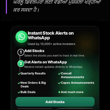
ਘਰੇਲੂ ਡਿਵੈਲਪਰਾਂ ਲਈ ਵੱਡੀਆਂ ਮੁਸ਼ਕਲਾਂ ਖੜ੍ਹੀਆਂ
ਕਰ ਸਕਦਾ ਹੈ।
Instant Stock Alerts on
WhatsApp
Used by 10,000+ active investors
Add Stocks
1
Select the stocks you want to track in real time.
Get Alerts on WhatsApp
2
Receive instant updates directly to WhatsApp.
✓
✓
Quarterly Results
Concall
Announcements
✓
✓
New Orders & Big
Capex Announcements
Deals
✓
✦
Bulk Deals
And much more
Add Stocks