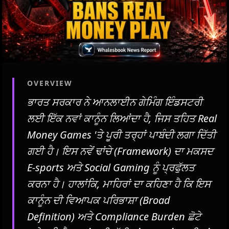
OVERVIEW
ਭਾਰਤ ਸਰਕਾਰ ਨੇ ਆਨਲਾਈਨ ਗੇਮਿੰਗ ਇੰਡਸਟਰੀ
ਲਈ ਇੱਕ ਨਵਾਂ ਕਾਨੂੰਨ ਲਿਆਂਦਾ ਹੈ, ਜਿਸ ਤਹਿਤ Real
Money Games 'ਤੇ ਪੂਰੀ ਤਰ੍ਹਾਂ ਪਾਬੰਦੀ ਲਗਾ ਦਿੱਤੀ
ਗਈ ਹੈ। ਇਸ ਨਵੇਂ ਢਾਂਚੇ (Framework) ਦਾ ਮਕਸਦ
E-sports ਅਤੇ Social Gaming ਨੂੰ ਪ੍ਰਫੁੱਲਤ
ਕਰਨਾ ਹੈ। ਹਾਲਾਂਕਿ, ਮਾਹਿਰਾਂ ਦਾ ਕਹਿਣਾ ਹੈ ਕਿ ਇਸ
ਕਾਨੂੰਨ ਦੀ ਵਿਆਪਕ ਪਰਿਭਾਸ਼ਾ (Broad
Definition) ਅਤੇ Compliance Burden ਛੋਟੇ