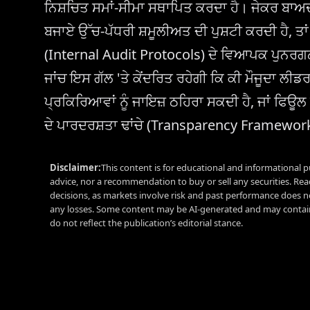
ਨਿਸ਼ਚਿਤ ਸਮਾਂ-ਸੀਮਾ ਸਥਾਪਿਤ ਕਰਦਾ ਹੈ। ਜੇਕਰ ਬਾਅ
ਬਜਾਏ ਉੱਚ-ਪੱਧਰੀ ਸ਼ਮੂਲੀਅਤ ਦੀ ਪੁਸ਼ਟੀ ਕਰਦੀ ਹੈ, ਤਾ
(Internal Audit Protocols) ਦੇ ਵਿਆਪਕ ਪੁਨਰਗਠ
ਜਾਂਚ ਇਸ ਗੱਲ 'ਤੇ ਕੇਂਦਰਿਤ ਰਹੇਗੀ ਕਿ ਕੀ ਮੌਜੂਦਾ ਲੀ
ਪ੍ਰਕਿਰਿਆਵਾਂ ਨੂੰ ਜਾਇਜ਼ ਠਹਿਰਾ ਸਕਦੀ ਹੈ, ਜਾਂ ਫਿਊਲ
ਦੇ ਪਾਰਦਰਸ਼ਤਾ ਢਾਂਚੇ (Transparency Framework
Disclaimer:
This content is for educational and informational p
advice, nor a recommendation to buy or sell any securities. Re
decisions, as markets involve risk and past performance does no
any losses. Some content may be AI-generated and may contain
do not reflect the publication’s editorial stance.