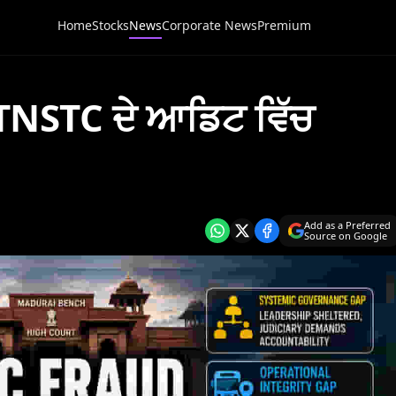
Home
Stocks
News
Corporate News
Premium
 TNSTC ਦੇ ਆਡਿਟ ਵਿੱਚ
Add as a Preferred
Source on Google