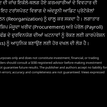
ਦ ਦੀ ਜਾਂਚ ਇਕੱਲੇ-ਥਲਗ ਹੋਏ ਕਰਮਚਾਰੀਆਂ ਦੇ ਵਿਵਹਾਰ ਦੀ
ਂ ਇਹ ਟਰਾਂਸਪੋਰਟ ਵਿਭਾਗ ਦੇ ਅੰਦਰੂਨੀ ਆਡਿਟ ਪ੍ਰੋਟੋਕੋਲਾਂ
ਨ (Reorganization) ਨੂੰ ਚਾਲੂ ਕਰ ਸਕਦਾ ਹੈ। ਲਗਾਤਾਰ
ਡਰਸ਼ਿਪ ਮੌਜੂਦਾ ਖਰੀਦ (Procurement) ਅਤੇ ਪੇਰੋਲ (Payroll)
 ਫੰਡ ਦੇ ਦੁਰਵਿਨਯੋਗ ਦੀਆਂ ਘਟਨਾਵਾਂ ਨੂੰ ਰੋਕਣ ਲਈ ਕਾਰਪੋਰੇਸ਼ਨ
s) ਨੂੰ ਆਧੁਨਿਕ ਬਣਾਉਣ ਲਈ ਹੋਰ ਦਖਲ ਦੀ ਲੋੜ ਹੈ।
urposes only and does not constitute investment, financial, or trading
aders should consult a SEBI-registered advisor before making investment
t guarantee future results. The publisher and authors accept no liability for
 errors; accuracy and completeness are not guaranteed. Views expressed