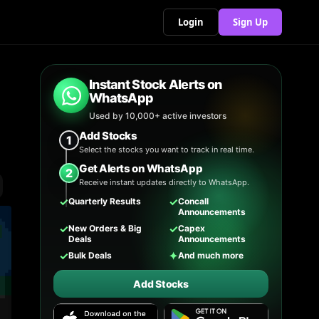
Login
Sign Up
Instant Stock Alerts on
WhatsApp
Used by 10,000+ active investors
Add Stocks
1
Select the stocks you want to track in real time.
Get Alerts on WhatsApp
2
Receive instant updates directly to WhatsApp.
✓
✓
Quarterly Results
Concall
Announcements
✓
✓
New Orders & Big
Capex
Deals
Announcements
✓
✦
Bulk Deals
And much more
Add Stocks