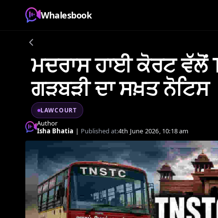
Whalesbook
ਮਦਰਾਸ ਹਾਈ ਕੋਰਟ ਵੱਲੋਂ
ਗੜਬੜੀ ਦਾ ਸਖ਼ਤ ਨੋਟਿਸ
LAWCOURT
Author
Isha Bhatia
|
Published at:
4th June 2026, 10:18 am