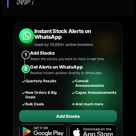
ਹੋਵੇਗਾ।
Instant Stock Alerts on
WhatsApp
Used by 10,000+ active investors
Add Stocks
1
Select the stocks you want to track in real time.
Get Alerts on WhatsApp
2
Receive instant updates directly to WhatsApp.
✓
✓
Quarterly Results
Concall
Announcements
✓
✓
New Orders & Big
Capex Announcements
Deals
✓
✦
Bulk Deals
And much more
Add Stocks