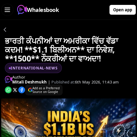
Whalesbook
Open app
ਭਾਰਤੀ ਕੰਪਨੀਆਂ ਦਾ ਅਮਰੀਕਾ ਵਿੱਚ ਵੱਡਾ
ਕਦਮ! **$1.1 ਬਿਲੀਅਨ** ਦਾ ਨਿਵੇਸ਼,
**1500** ਨੌਕਰੀਆਂ ਦਾ ਵਾਅਦਾ!
INTERNATIONAL-NEWS
Author
Mitali Deshmukh
|
Published at:
6th May 2026, 11:43 am
Add as a Preferred
Source on Google