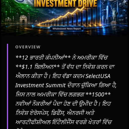
OVERVIEW
**12 ਭਾਰਤੀ ਕੰਪਨੀਆਂ** ਨੇ ਅਮਰੀਕਾ ਵਿੱਚ
**$1.1 ਬਿਲੀਅਨ** ਤੋਂ ਵੱਧ ਦਾ ਨਿਵੇਸ਼ ਕਰਨ ਦਾ
ਐਲਾਨ ਕੀਤਾ ਹੈ। ਇਹ ਵੱਡਾ ਕਦਮ SelectUSA
Investment Summit ਦੌਰਾਨ ਚੁੱਕਿਆ ਗਿਆ ਹੈ,
ਜਿਸ ਨਾਲ ਅਮਰੀਕਾ ਵਿੱਚ ਲਗਭਗ **1500**
ਨਵੀਆਂ ਨੌਕਰੀਆਂ ਪੈਦਾ ਹੋਣ ਦੀ ਉਮੀਦ ਹੈ। ਇਹ
ਨਿਵੇਸ਼ ਏਰੋਸਪੇਸ, ਡਿਫੈਂਸ, ਐਨਰਜੀ ਅਤੇ
ਆਰਟੀਫੀਸ਼ੀਅਲ ਇੰਟੈਲੀਜੈਂਸ ਵਰਗੇ ਖੇਤਰਾਂ ਵਿੱਚ