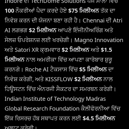
Indore ਦੀ TechDome Solutions ਪੰਜ ਸਾਲਾਂ ਵਿੱਚ
100
ਨੌਕਰੀਆਂ ਪੈਦਾ ਕਰਦੇ ਹੋਏ
$75 ਮਿਲੀਅਨ
ਤੱਕ ਦਾ
ਨਿਵੇਸ਼ ਕਰਨ ਦੀ ਯੋਜਨਾ ਬਣਾ ਰਹੀ ਹੈ। Chennai ਦੀ Atri
AI ਲਗਭਗ
$2 ਮਿਲੀਅਨ
ਆਪਣੇ ਇੰਜੀਨੀਅਰਿੰਗ ਅਤੇ
ਸੇਲਜ਼ ਓਪਰੇਸ਼ਨਜ਼ ਲਈ ਖਰਚੇਗੀ। Magno Innovation
ਅਤੇ Satori XR ਕ੍ਰਮਵਾਰ
$2 ਮਿਲੀਅਨ
ਅਤੇ
$1.5
ਮਿਲੀਅਨ
ਨਾਲ ਅਮਰੀਕਾ ਵਿੱਚ ਆਪਣਾ ਕਾਰੋਬਾਰ ਸ਼ੁਰੂ
ਕਰਨਗੇ। Roche AI ਟੈਕਸਾਸ ਵਿੱਚ
$5 ਮਿਲੀਅਨ
ਦਾ
ਨਿਵੇਸ਼ ਕਰੇਗੀ, ਅਤੇ KISSFLOW
$2 ਮਿਲੀਅਨ
ਨਾਲ
ਹਿਊਸਟਨ ਵਿੱਚ ਐਨਰਜੀ ਸੈਕਟਰ ਦਾ ਸਮਰਥਨ ਕਰੇਗੀ।
Indian Institute of Technology Madras
Global Research Foundation ਕੈਲੀਫੋਰਨੀਆ ਵਿੱਚ
ਇੱਕ ਰਿਸਰਚ ਹੱਬ ਸਥਾਪਤ ਕਰਨ ਲਈ
$4.5 ਮਿਲੀਅਨ
ਅਲਾਟ ਕਰੇਗੀ।